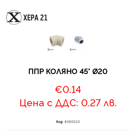
Отложено до 30 дни 
изпращане на поръчка
оскъпяване. За покупк
ППР КОЛЯНО 45° Ø20
до 400 лв. / €204,52
Плащане на 4 вноски.
€0.14
от стойността на по
момента с карта. Ос
Цена с ДДС: 0.27 лв.
се разделя на 3 равни
без оскъпяване. За пок
стойност до 1000 лв. 
Код:
8090020
Плащане на 6 вноски
на поръчката се разпр