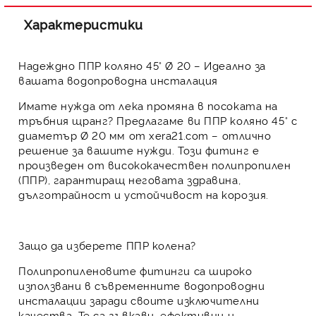
Характеристики
Надеждно ППР коляно 45° Ø 20 – Идеално за
вашата водопроводна инсталация
Имате нужда от лека промяна в посоката на
тръбния щранг? Предлагаме ви
ППР коляно 45° с
диаметър Ø 20 мм
от
xera21.com
– отлично
решение за вашите нужди. Този фитинг е
произведен от висококачествен
полипропилен
(ППР)
, гарантиращ неговата здравина,
дълготрайност и устойчивост на корозия.
Защо да изберете ППР колена?
Полипропиленовите фитинги
са широко
използвани в съвременните водопроводни
инсталации заради своите изключителни
качества. Те са гъвкави, ефективни и