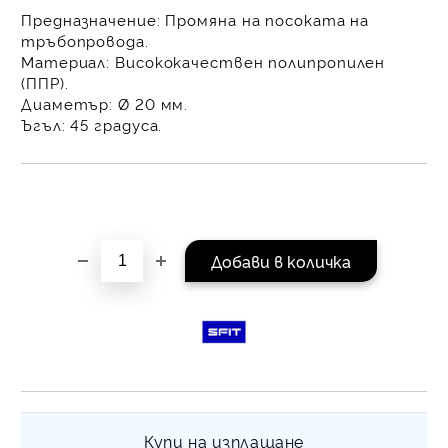
равни месечни вноски 
Предназначение:
Промяна на посоката на
За покупки на стойнос
тръбопровода.
/ €1022.61
Материал:
Висококачествен полипропилен
(ППР).
Диаметър:
Ø 20 мм.
Ъгъл:
45 градуса.
Купи на изплащане