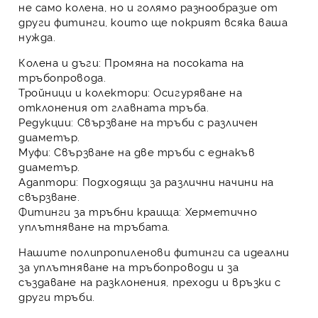
не само
колена
, но и голямо разнообразие от
други
фитинги
, които ще покрият всяка ваша
нужда.
Колена и дъги:
Промяна на посоката на
тръбопровода.
Тройници и колектори:
Осигуряване на
отклонения от главната тръба.
Редукции:
Свързване на тръби с различен
диаметър.
Муфи:
Свързване на две тръби с еднакъв
диаметър.
Адаптори:
Подходящи за различни начини на
свързване.
Фитинги за тръбни краища:
Херметично
уплътняване на тръбата.
Нашите
полипропиленови фитинги
са идеални
за уплътняване на тръбопроводи и за
създаване на разклонения, преходи и връзки с
други тръби.