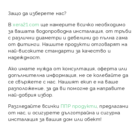
Защо да изберете нас?
В
xera21.com
ще намерите всичко необходимо
за вашата водопроводна инсталация, от тръби
с различни диаметри и дебелини до пълна гама
от
фитинги
. Нашите продукти отговарят на
най-високите стандарти за качество и
надеждност.
Ако имате нужда от
консултация
,
оферта
или
допълнителна информация, не се колебайте да
се свържете с нас. Нашият екип е на ваше
разположение, за да ви помогне да направите
най-добрия избор.
Разгледайте всички
ППР продукти
, предлагани
от нас, и осигурете дълготрайна и сигурна
инсталация за вашия дом или обект!