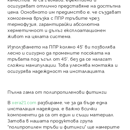
осигуряват отлично представяне на достъпна
цена. Основното им предимство е, че създават
хомогенна връзка с
ППР тръбите
чрез
термофузия, гарантирайки абсолютна
херметичност и дълъг експлоатационен
живот на цялата система.
Използването на
ППР коляно 45°
ви позволява
лесно и сигурно да промените посоката на
тръбата под ъгъл от 45°, без да се налагат
сложни манипулации. Това улеснява монтажа и
осигурява надеждност на инсталацията.
Пълна гама от полипропиленови фитинги
В
xera21.com
разбираме, че за да бъде една
инсталация надеждна, е важно всички
компоненти да са от един и същи материал.
Затова в нашата продуктова група
"полипропилен тръби и фитинги"
ще намерите