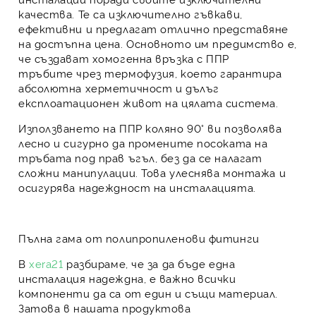
качества. Те са изключително гъвкави,
ефективни и предлагат отлично представяне
на достъпна цена. Основното им предимство е,
че създават хомогенна връзка с
ППР
тръбите
чрез термофузия, което гарантира
абсолютна херметичност и дълъг
експлоатационен живот на цялата система.
Използването на
ППР коляно 90°
ви позволява
лесно и сигурно да промените посоката на
тръбата под прав ъгъл, без да се налагат
сложни манипулации. Това улеснява монтажа и
осигурява надеждност на инсталацията.
Пълна гама от полипропиленови фитинги
В
xera21
разбираме, че за да бъде една
инсталация надеждна, е важно всички
компоненти да са от един и същи материал.
Затова в нашата продуктова