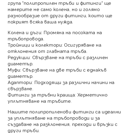
група
"полипропилен тръби и фитинги"
ще
намерите не само
колена
, но и голямо
разнообразие от други
фитинги
, които ще
покрият всяка ваша нужда.
Колена и дъги:
Промяна на посоката на
тръбопровода.
Тройници и колектори:
Осигуряване на
отклонения от главната тръба.
Редукции:
Свързване на тръби с различен
диаметър.
Муфи:
Свързване на две тръби с еднакъв
диаметър.
Адаптори:
Подходящи за различни начини на
свързване.
Фитинги за тръбни краища:
Херметично
уплътняване на тръбите.
Нашите
полипропиленови фитинги
са идеални
за уплътняване на тръбопроводи и за
създаване на разклонения, преходи и връзки с
други тръби.