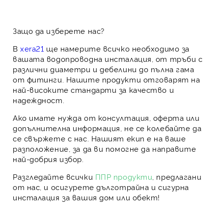
Защо да изберете нас?
В
xera21
ще намерите всичко необходимо за
вашата водопроводна инсталация, от тръби с
различни диаметри и дебелини до пълна гама
от
фитинги
. Нашите продукти отговарят на
най-високите стандарти за качество и
надеждност.
Ако имате нужда от
консултация
,
оферта
или
допълнителна информация, не се колебайте да
се свържете с нас. Нашият екип е на ваше
разположение, за да ви помогне да направите
най-добрия избор.
Разгледайте всички
ППР продукти
, предлагани
от нас, и осигурете дълготрайна и сигурна
инсталация за вашия дом или обект!