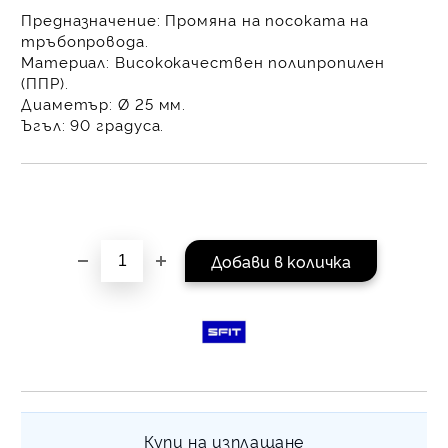
равни месечни вноски 
Предназначение:
Промяна на посоката на
За покупки на стойнос
тръбопровода.
/ €1022.61
Материал:
Висококачествен полипропилен
(ППР).
Диаметър:
Ø 25 мм.
Ъгъл:
90 градуса.
Купи на изплащане