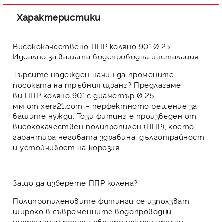
Характеристики
Висококачествено ППР коляно 90° Ø 25 –
Идеално за вашата водопроводна инсталация
Търсите надежден начин да промените
посоката на тръбния щранг? Предлагаме
ви
ППР коляно 90° с диаметър Ø 25
мм
от
xera21.com
– перфектното решение за
вашите нужди. Този фитинг е произведен от
висококачествен
полипропилен (ППР)
, което
гарантира неговата здравина, дълготрайност
и устойчивост на корозия.
Защо да изберете ППР колена?
Полипропиленовите фитинги
се използват
широко в съвременните водопроводни
инсталации поради своите изключителни