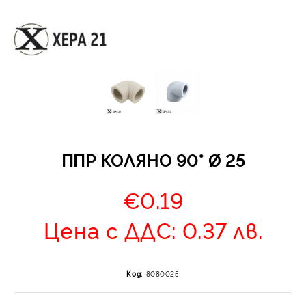
Отложено до 30 дни 
изпращане на поръчка
оскъпяване. За покупк
ППР КОЛЯНО 90° Ø 25
до 400 лв. / €204,52
Плащане на 4 вноски.
€0.19
от стойността на по
момента с карта. Ос
Цена с ДДС: 0.37 лв.
се разделя на 3 равни
без оскъпяване. За пок
стойност до 1000 лв. 
Код:
8080025
Плащане на 6 вноски
на поръчката се разпр