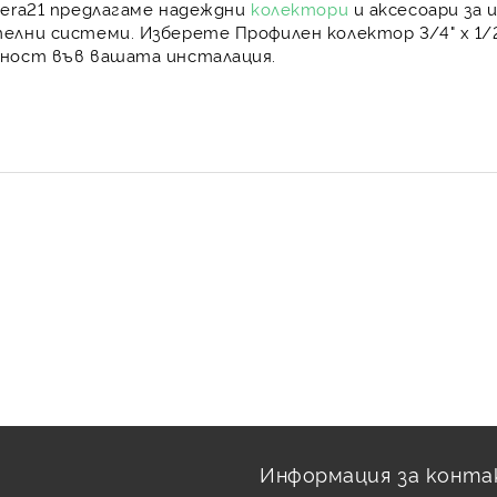
era21
предлагаме надеждни
колектори
и аксесоари за 
елни системи
. Изберете
Профилен колектор 3/4" х 1/2
вност
във вашата инсталация.
Информация за конта