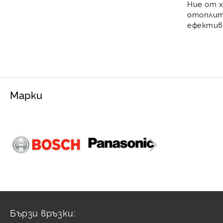
Ние от
x
отоплит
ефекти
Марки
Бързи връзки: