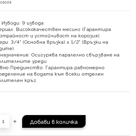
005009
 Изводи:
9
извода
риал:
Висококачествен
месинг
(Гарантира
отрайност и устойчивост на корозия).
ери:
3/4" (Основна връзка) х 1/2" (Връзки на
дите)
.
назначение:
Осигурява
паралелно свързване
на
лителните уреди.
вно Предимство:
Гарантира
равномерно
ределение на водата
към всеки отделен
лителен кръг.