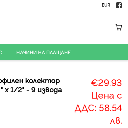
EUR
С
НАЧИНИ НА ПЛАЩАНЕ
офилен колектор
€29.93
" х 1/2" - 9 извода
Цена с
ДДС: 58.54
лв.