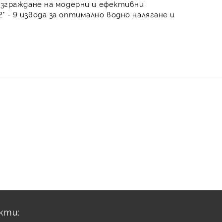
изграждане на модерни и
ефективни
" - 9 извода
за
оптимално водно налягане и
кти: