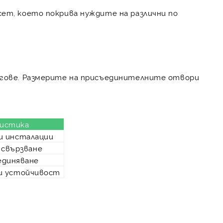
сет, което покрива нуждите на различни по
ъгове. Размерите на присъединителните отвори
истика
и инсталации
 свързване
диняване
и устойчивост