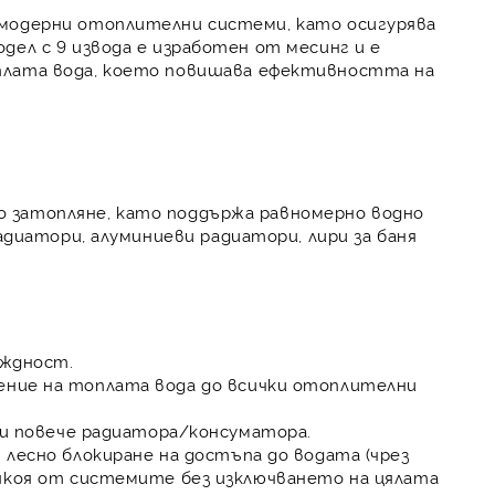
 модерни
отоплителни системи
, като осигурява
одел с
9 извода
е изработен от
месинг
и е
плата вода
, което
повишава ефективността
на
о затопляне, като поддържа
равномерно водно
адиатори
,
алуминиеви радиатори
,
лири за баня
еждност.
ение на топлата вода
до всички отоплителни
ли повече радиатора/консуматора.
т
лесно блокиране на достъпа до водата
(чрез
някоя от системите
без изключването на цялата