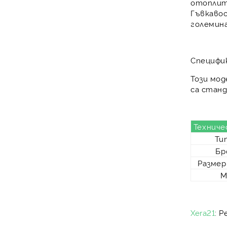
отоплит
Гъвкаво
големин
Специфи
Този мод
са стан
Техниче
Ти
Бр
Размер
М
Xera21
: 