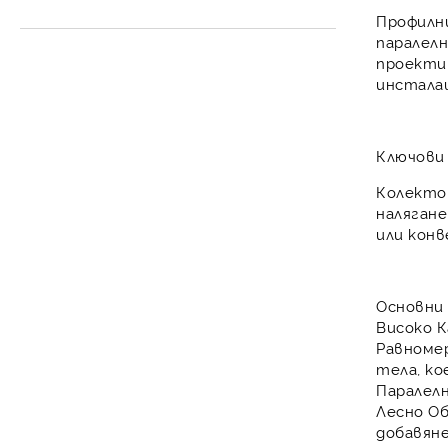
Разширителен съд за
Контролни уреди
Профилн
затворена система
паралел
проекти
инстала
Ключови
Колекто
налягане
или
конв
Основни
Високо К
Равноме
тела, к
Паралелн
Лесно Об
добавян