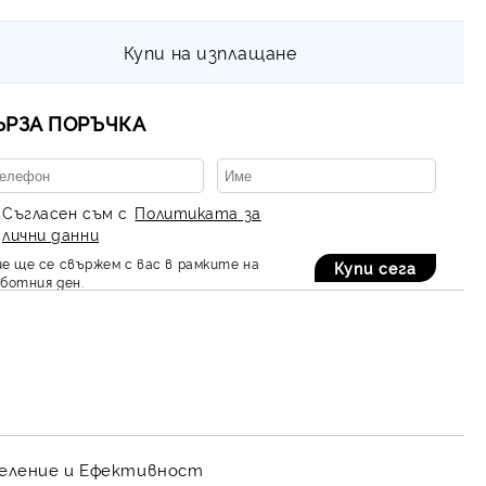
Купи на изплащане
ЪРЗА ПОРЪЧКА
Съгласен съм с
Политиката за
лични данни
е ще се свържем с вас в рамките на
ботния ден.
еделение и Ефективност