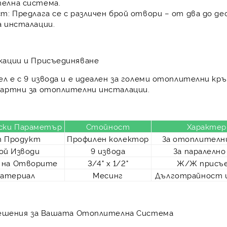
елна система
.
ст:
Предлага се с различен брой отвори – от два до де
а инсталации.
кации и Присъединяване
ел е с
9 извода
и е идеален за големи отоплителни кр
дартни за отоплителни инсталации.
ски Параметър
Стойност
Характер
п Продукт
Профилен колектор
За отоплителн
ой Изводи
9 извода
За паралелно
 на Отворите
3/4" х 1/2"
Ж/Ж присъе
атериал
Месинг
Дълготрайност 
Решения за Вашата Отоплителна Система