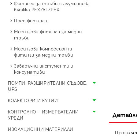
Стоящи с две серпентини
Буферни съдове
Термопомпи Austria Email
изолация
Фитинги за тръби с алуминиева
резба
Смукатели
Спирателни и шибърни
вложка PEX/AL/PEX
Термопомпи Crystal OPAL
Сферични кранове МЖ
кранове
Поцинковани фитинги
Прес фитинги
резба
Термопомпи Crystal ONYX
ВиК кранчета
Месингова водопроводна
Месингови фитинги за медни
Холендрови кранове
Термопомпи Thermolux
арматура
тръби
Специализирани кранове
Термопомпи LG
Смесители
Месингови компресионни
фитинги за медни тръби
Единичен сплит LG
Термопомпи HYUNDAI
Заваръчни инстументи и
Моноблок LG
Единичен сплит HYUNDAI
Термопомпи Bosch
консумативи
Моноблок HYUNDAI
ПОМПИ, РАЗШИРИТЕЛНИ СЪДОВЕ,
UPS
Циркулационни помпи и UPS
КОЛЕКТОРИ И КУТИИ
Разширителни съдове
Колектори
КОНТРОЛНО – ИЗМЕРВАТЕЛНИ
Детайл
УРЕДИ
Разширителен съд за
Кутии
отворена система
Предпазни уреди
ИЗОЛАЦИОННИ МАТЕРИАЛИ
Профилен