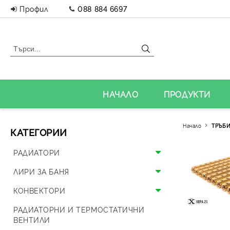
Профил
088 884 6697
НАЧАЛО
ПРОДУКТИ
Начало
ТРЪБИ
КАТЕГОРИИ
РАДИАТОРИ
Алуминиеви радиатори
ЛИРИ ЗА БАНЯ
Панелни радиатори
Алуминиеви лири
КОНВЕКТОРИ
Аксесоари за радиатори
Стоманени лири
Подови конвектори
РАДИАТОРНИ И ТЕРМОСТАТИЧНИ
ВЕНТИЛИ
Дизайнерски радиатори
Дизайнерски лири и вентили
Стенни конвектори