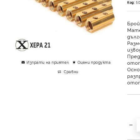
Код:
5
Брой
Мате
дълг
Разм
изво
Пред
Изпрати на приятел
Оцени продукта
отоп
Осно
Сравни
разп
отоп