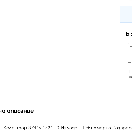
Б
Ни
ра
но описание
 Колектор 3/4" х 1/2" - 9 Извода – Равномерно Разпр