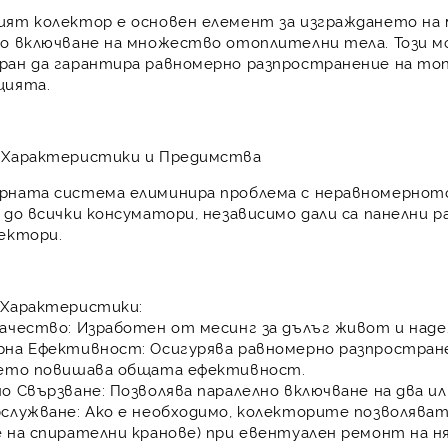
ият колектор
е основен елемент за изграждането на
но включване
на множество отоплителни тела. Този м
ран да гарантира
равномерно разпространение на то
цията.
 Характеристики и Предимства
рната система елиминира проблема с неравномернот
до всички консуматори, независимо дали са
панелни р
ектори
.
 Характеристики:
ачество:
Изработен от
месинг
за дълъг живот и над
рна Ефективност:
Осигурява
равномерно разпростран
оето повишава общата ефективност.
о Свързване:
Позволява
паралелно включване
на два и
служване:
Ако е необходимо, колекторите позволява
е на спирателни кранове) при евентуален ремонт на 