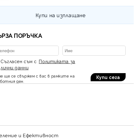
Купи на изплащане
ЪРЗА ПОРЪЧКА
Съгласен съм с
Политиката за
лични данни
е ще се свържем с вас в рамките на
ботния ден.
еделение и Ефективност