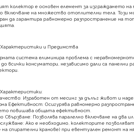
ият колектор
е основен елемент за изграждането на
но включване
на множество отоплителни тела. Този м
ран да гарантира
равномерно разпространение на то
цията.
 Характеристики и Предимства
рната система елиминира проблема с неравномернот
до всички консуматори, независимо дали са
панелни р
ектори
.
 Характеристики:
ачество:
Изработен от
месинг
за дълъг живот и над
рна Ефективност:
Осигурява
равномерно разпростран
оето повишава общата ефективност.
о Свързване:
Позволява
паралелно включване
на два и
служване:
Ако е необходимо, колекторите позволява
е на спирателни кранове) при евентуален ремонт на 