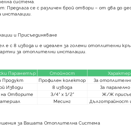
елна система
.
ст:
Предлага се с различен брой отвори – от два до де
а инсталации.
кации и Присъединяване
ел е с
8 извода
и е идеален за големи отоплителни кр
дартни за отоплителни инсталации.
ски Параметър
Стойност
Характер
п Продукт
Профилен колектор
За отоплителн
ой Изводи
8 извода
За паралелно
 на Отворите
3/4" х 1/2"
Ж/Ж присъе
атериал
Месинг
Дълготрайност 
Решения за Вашата Отоплителна Система