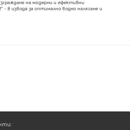
изграждане на модерни и
ефективни
" - 8 извода
за
оптимално водно налягане и
кти: