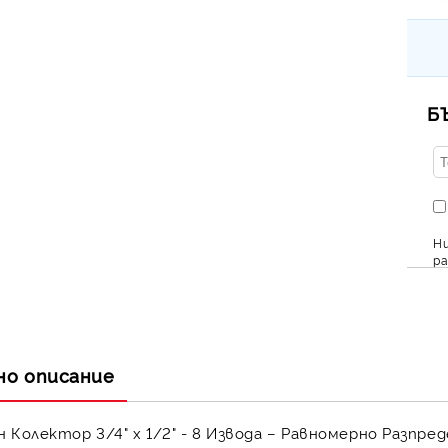
Б
Ни
ра
но описание
 Колектор 3/4" х 1/2" - 8 Извода – Равномерно Разпр