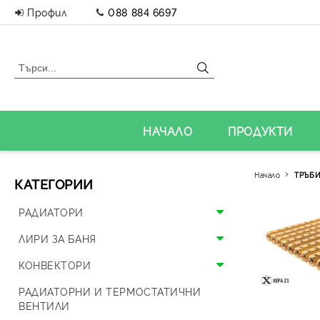
Профил
088 884 6697
НАЧАЛО
ПРОДУКТИ
Начало
ТРЪБИ
КАТЕГОРИИ
РАДИАТОРИ
Алуминиеви радиатори
ЛИРИ ЗА БАНЯ
Панелни радиатори
Алуминиеви лири
КОНВЕКТОРИ
Аксесоари за радиатори
Стоманени лири
Подови конвектори
РАДИАТОРНИ И ТЕРМОСТАТИЧНИ
ВЕНТИЛИ
Дизайнерски радиатори
Дизайнерски лири и вентили
Стенни конвектори