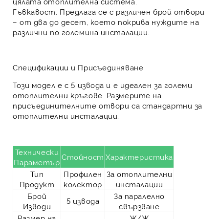
цялата отоплителна система
.
Гъвкавост:
Предлага се с различен брой отвори
– от два до десет, което покрива нуждите на
различни по големина инсталации.
Спецификации и Присъединяване
Този модел е с
5 извода
и е идеален за големи
отоплителни кръгове. Размерите на
присъединителните отвори са стандартни за
отоплителни инсталации.
Технически
Стойност
Характеристика
Параметър
Тип
Профилен
За отоплителни
Продукт
колектор
инсталации
Брой
За паралелно
5 извода
Изводи
свързване
Размер на
Ж/Ж