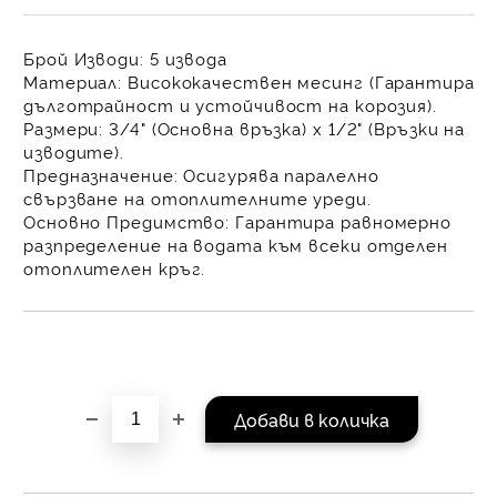
равни месечни вноски 
За покупки на стойнос
Брой Изводи:
5 извода
/ €1022.61
Материал:
Висококачествен
месинг
(Гарантира
дълготрайност и устойчивост на корозия).
Размери:
3/4" (Основна връзка) х 1/2" (Връзки на
изводите)
.
Предназначение:
Осигурява
паралелно
свързване
на отоплителните уреди.
Основно Предимство:
Гарантира
равномерно
разпределение на водата
към всеки отделен
отоплителен кръг.