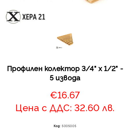
Отложено до 30 дни 
изпращане на поръчка
оскъпяване. За покупк
Профилен колектор 3/4" х 1/2" -
до 400 лв. / €204,52
5 извода
Плащане на 4 вноски.
от стойността на по
€16.67
момента с карта. Ос
се разделя на 3 равни
Цена с ДДС: 32.60 лв.
без оскъпяване. За пок
стойност до 1000 лв. 
Плащане на 6 вноски
Код:
5005005
на поръчката се разпр