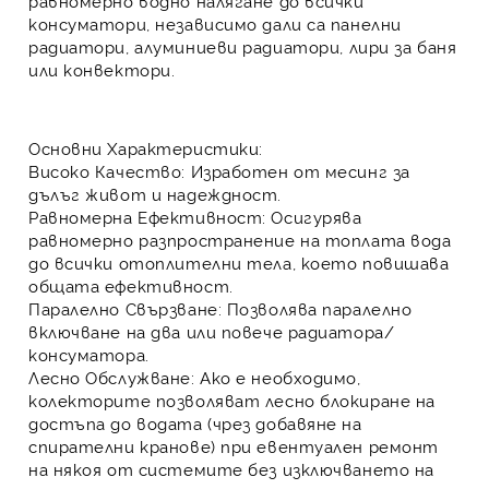
равномерно водно налягане
до всички
консуматори, независимо дали са
панелни
радиатори
,
алуминиеви радиатори
,
лири за баня
или
конвектори
.
Основни Характеристики:
Високо Качество:
Изработен от
месинг
за
дълъг живот и надеждност.
Равномерна Ефективност:
Осигурява
равномерно разпространение на топлата вода
до всички отоплителни тела, което повишава
общата ефективност.
Паралелно Свързване:
Позволява
паралелно
включване
на два или повече радиатора/
консуматора.
Лесно Обслужване:
Ако е необходимо,
колекторите позволяват
лесно блокиране на
достъпа до водата
(чрез добавяне на
спирателни кранове) при евентуален ремонт
на някоя от системите
без изключването на