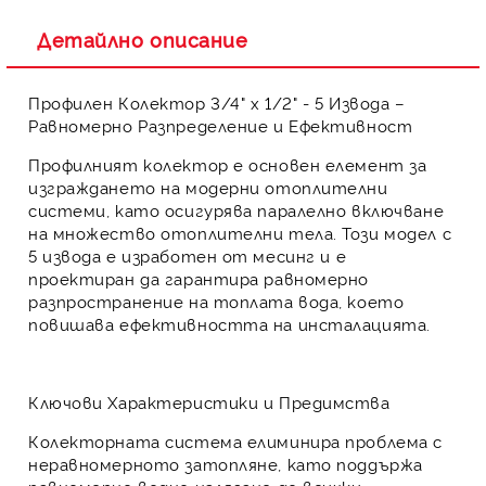
Детайлно описание
Профилен Колектор 3/4" х 1/2" - 5 Извода –
Равномерно Разпределение и Ефективност
Профилният колектор
е основен елемент за
изграждането на модерни
отоплителни
системи
, като осигурява
паралелно включване
на множество отоплителни тела. Този модел с
5 извода
е изработен от
месинг
и е
проектиран да гарантира
равномерно
разпространение на топлата вода
, което
повишава ефективността
на инсталацията.
Ключови Характеристики и Предимства
Колекторната система елиминира проблема с
неравномерното затопляне, като поддържа