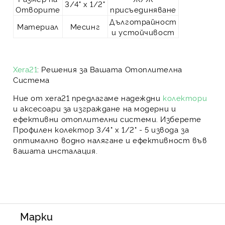
3/4" х 1/2"
Отворите
присъединяване
Дълготрайност
Материал
Месинг
и устойчивост
Xera21
: Решения за Вашата Отоплителна
Система
Ние от
xera21
предлагаме надеждни
колектори
и аксесоари за изграждане на модерни и
ефективни отоплителни системи
. Изберете
Профилен колектор 3/4" х 1/2" - 5 извода
за
оптимално водно налягане и ефективност
във
вашата инсталация.
Марки