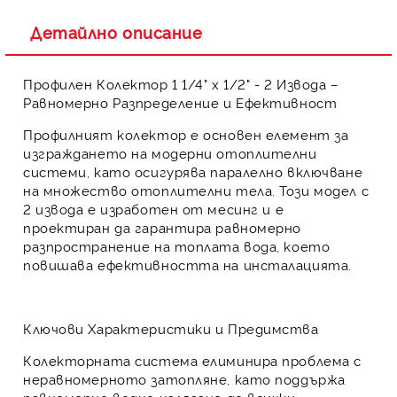
Детайлно описание
Профилен Колектор 1 1/4" х 1/2" - 2 Извода –
Равномерно Разпределение и Ефективност
Профилният колектор
е основен елемент за
изграждането на модерни
отоплителни
системи
, като осигурява
паралелно включване
на множество отоплителни тела. Този модел с
2 извода
е изработен от
месинг
и е
проектиран да гарантира
равномерно
разпространение на топлата вода
, което
повишава ефективността
на инсталацията.
Ключови Характеристики и Предимства
Колекторната система елиминира проблема с
неравномерното затопляне, като поддържа