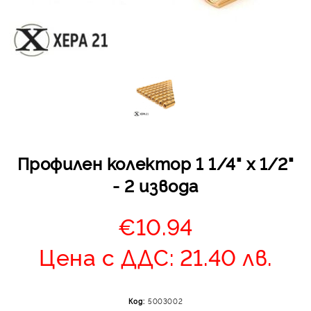
Отложено до 30 дни 
изпращане на поръчка
оскъпяване. За покупк
Профилен колектор 1 1/4" х 1/2"
до 400 лв. / €204,52
- 2 извода
Плащане на 4 вноски.
от стойността на по
€10.94
момента с карта. Ос
се разделя на 3 равни
Цена с ДДС: 21.40 лв.
без оскъпяване. За пок
стойност до 1000 лв. 
Плащане на 6 вноски
Код:
5003002
на поръчката се разпр