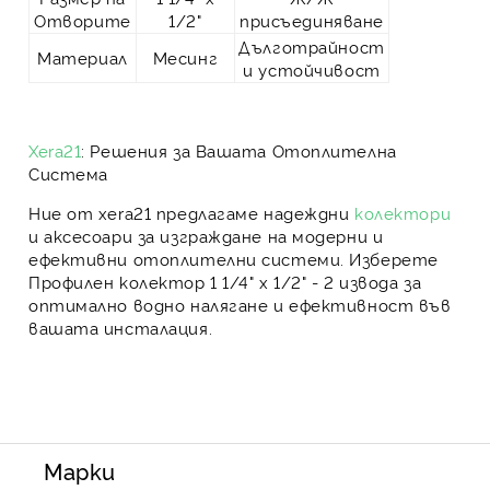
Отворите
1/2"
присъединяване
Дълготрайност
Материал
Месинг
и устойчивост
Xera21
: Решения за Вашата Отоплителна
Система
Ние от
xera21
предлагаме надеждни
колектори
и аксесоари за изграждане на модерни и
ефективни отоплителни системи
. Изберете
Профилен колектор 1 1/4" х 1/2" - 2 извода
за
оптимално водно налягане и ефективност
във
вашата инсталация.
Марки