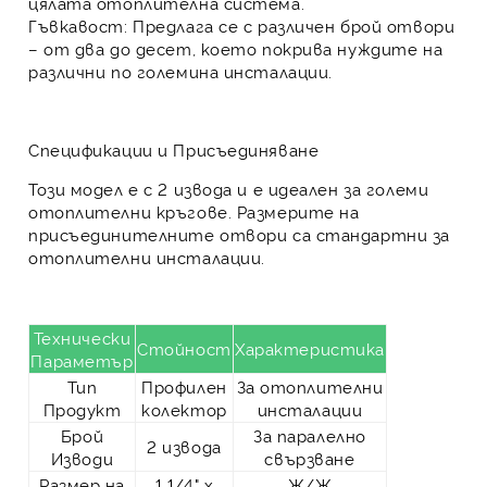
цялата отоплителна система
.
Гъвкавост:
Предлага се с различен брой отвори
– от два до десет, което покрива нуждите на
различни по големина инсталации.
Спецификации и Присъединяване
Този модел е с
2 извода
и е идеален за големи
отоплителни кръгове. Размерите на
присъединителните отвори са стандартни за
отоплителни инсталации.
Технически
Стойност
Характеристика
Параметър
Тип
Профилен
За отоплителни
Продукт
колектор
инсталации
Брой
За паралелно
2 извода
Изводи
свързване
Размер на
1 1/4" х
Ж/Ж