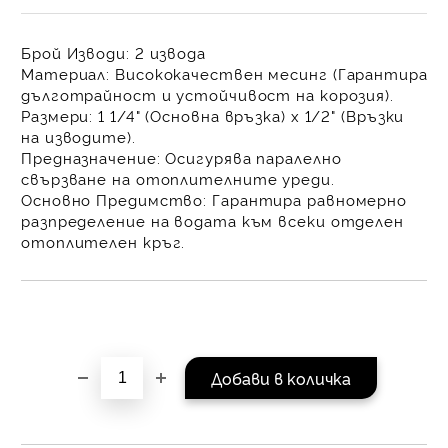
равни месечни вноски 
За покупки на стойнос
Брой Изводи:
2 извода
/ €1022.61
Материал:
Висококачествен
месинг
(Гарантира
дълготрайност и устойчивост на корозия).
Размери:
1 1/4" (Основна връзка) х 1/2" (Връзки
на изводите)
.
Предназначение:
Осигурява
паралелно
свързване
на отоплителните уреди.
Основно Предимство:
Гарантира
равномерно
разпределение на водата
към всеки отделен
отоплителен кръг.