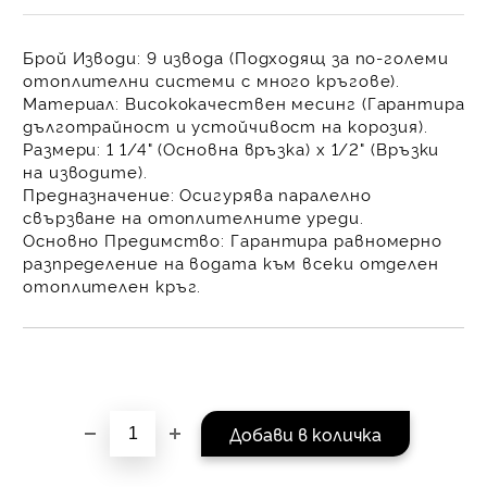
равни месечни вноски 
За покупки на стойнос
Брой Изводи:
9 извода
(Подходящ за по-големи
/ €1022.61
отоплителни системи с много кръгове).
Материал:
Висококачествен
месинг
(Гарантира
дълготрайност и устойчивост на корозия).
Размери:
1 1/4" (Основна връзка) х 1/2" (Връзки
на изводите)
.
Предназначение:
Осигурява
паралелно
свързване
на отоплителните уреди.
Основно Предимство:
Гарантира
равномерно
разпределение на водата
към всеки отделен
отоплителен кръг.