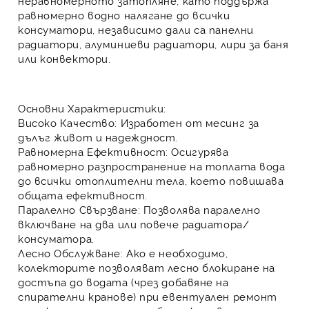
неравномерното затопляне, като поддържа
равномерно водно налягане
до всички
консуматори, независимо дали са
панелни
радиатори
,
алуминиеви радиатори
,
лири за баня
или
конвектори
.
Основни Характеристики:
Високо Качество:
Изработен от
месинг
за
дълъг живот и надеждност.
Равномерна Ефективност:
Осигурява
равномерно разпространение на топлата вода
до всички отоплителни тела, което повишава
общата ефективност.
Паралелно Свързване:
Позволява
паралелно
включване
на два или повече радиатора/
консуматора.
Лесно Обслужване:
Ако е необходимо,
колекторите позволяват
лесно блокиране на
достъпа до водата
(чрез добавяне на
спирателни кранове) при евентуален ремонт