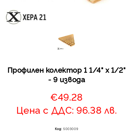
Отложено до 30 дни 
изпращане на поръчка
оскъпяване. За покупк
Профилен колектор 1 1/4" х 1/2"
до 400 лв. / €204,52
- 9 извода
Плащане на 4 вноски.
от стойността на по
€49.28
момента с карта. Ос
се разделя на 3 равни
Цена с ДДС: 96.38 лв.
без оскъпяване. За пок
стойност до 1000 лв. 
Плащане на 6 вноски
Код:
5003009
на поръчката се разпр