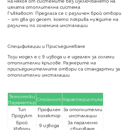
на някоя от системите
без изключването на
цялата отоплителна система
.
Гъвкавост:
Предлага се с различен брой отвори
– от два до десет, което покрива нуждите на
различни по големина инсталации.
Спецификации и Присъединяване
Този модел е с
9 извода
и е идеален за големи
отоплителни кръгове. Размерите на
присъединителните отвори са стандартни за
отоплителни инсталации.
Технически
Стойност
Характеристика
Параметър
Тип
Профилен
За отоплителни
Продукт
колектор
инсталации
Брой
За паралелно
9 извода
Изводи
свързване