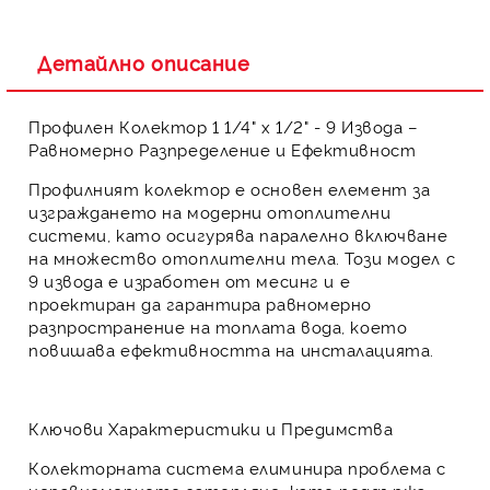
Детайлно описание
Профилен Колектор 1 1/4" х 1/2" - 9 Извода –
Равномерно Разпределение и Ефективност
Профилният колектор
е основен елемент за
изграждането на модерни
отоплителни
системи
, като осигурява
паралелно включване
на множество отоплителни тела. Този модел с
9 извода
е изработен от
месинг
и е
проектиран да гарантира
равномерно
разпространение на топлата вода
, което
повишава ефективността
на инсталацията.
Ключови Характеристики и Предимства
Колекторната система елиминира проблема с