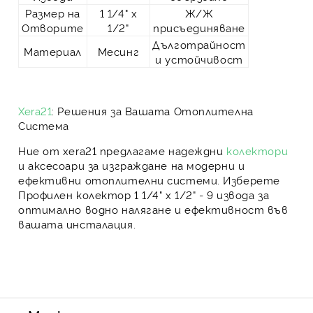
Размер на
1 1/4" х
Ж/Ж
Отворите
1/2"
присъединяване
Дълготрайност
Материал
Месинг
и устойчивост
Xera21
: Решения за Вашата Отоплителна
Система
Ние от
xera21
предлагаме надеждни
колектори
и аксесоари за изграждане на модерни и
ефективни отоплителни системи
. Изберете
Профилен колектор 1 1/4" х 1/2" - 9 извода
за
оптимално водно налягане и ефективност
във
вашата инсталация.