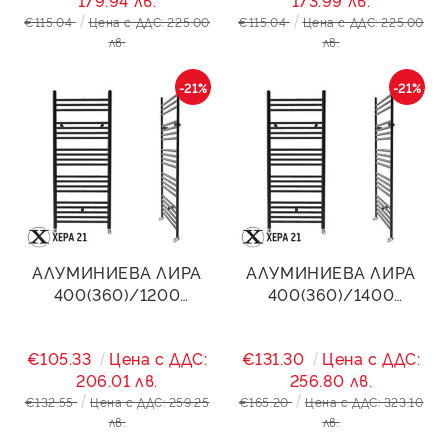
179.94 лв.
173.99 лв.
€115.04
Цена с ДДС: 225.00
€115.04
Цена с ДДС: 225.00
лв.
лв.
-21%
-21%
АЛУМИНИЕВА ЛИРА
АЛУМИНИЕВА ЛИРА
400(360)/1200
400(360)/1400
STANDART- ЧЕРЕН МАТ
STANDART- ЧЕРЕН МАТ
723W
941W
€105.33
Цена с ДДС:
€131.30
Цена с ДДС:
206.01 лв.
256.80 лв.
€132.55
Цена с ДДС: 259.25
€165.20
Цена с ДДС: 323.10
лв.
лв.