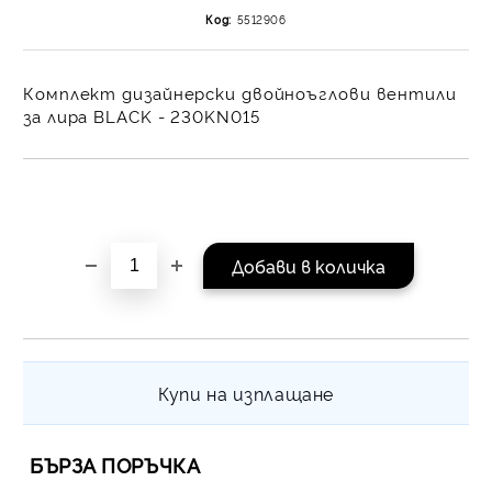
на поръчката се разпр
Код:
5512906
равни месечни вноски 
За покупки на стойнос
/ €1022.61
Комплект дизайнерски двойноъглови вентили
за лира BLACK - 230KN015
Купи на изплащане
БЪРЗА ПОРЪЧКА