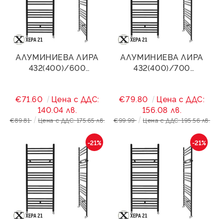
АЛУМИНИЕВА ЛИРА
АЛУМИНИЕВА ЛИРА
432(400)/600
432(400)/700
STANDART- ЧЕРЕН МАТ
STANDART- ЧЕРЕН МАТ
405W
481W
€71.60
Цена с ДДС:
€79.80
Цена с ДДС:
140.04 лв.
156.08 лв.
€89.81
Цена с ДДС: 175.65 лв.
€99.99
Цена с ДДС: 195.56 лв.
-21%
-21%