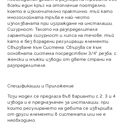
всеки един кръг на отопление поотделно,
което е изключително практично, тъй като
многослойната тръба
е най-често
използваната при изграждане на инсталации.
Сигурност:
Тялото на разпределителя
гарантира
сигурност
и
липса на течове
, тъй
като е без вградени регулиращи елементи.
Свързване към Система:
Свързва се към
основната система посредством
3/4" резба
, с
женски и мъжки изводи от двете страни на
разпределителя.
Спецификации и Приложение
Този модел се предлага във варианти с 2, 3 и 4
извода и е предназначен за инсталации, при
които регулирането на дебита се извършва
от други елементи в системата или не е
необходимо.