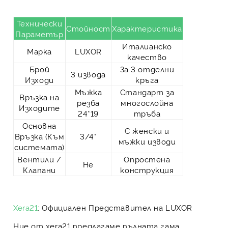
Технически
Стойност
Характеристика
Параметър
Италианско
Марка
LUXOR
качество
Брой
За 3 отделни
3 извода
Изходи
кръга
Мъжка
Стандарт за
Връзка на
резба
многослойна
Изходите
24*19
тръба
Основна
С женски и
Връзка (Към
3/4"
мъжки изводи
системата)
Вентили /
Опростена
Не
Клапани
конструкция
Xera21
: Официален Представител на LUXOR
Ние от
xera21
предлагаме пълната гама