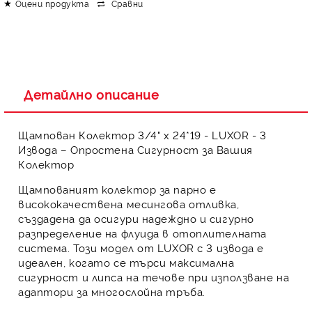
Оцени продукта
Сравни
Детайлно описание
Щампован Колектор 3/4" х 24*19 - LUXOR - 3
Извода – Опростена Сигурност за Вашия
Колектор
Щампованият колектор за парно
е
висококачествена
месингова отливка
,
създадена да осигури
надеждно и сигурно
разпределение
на флуида в отоплителната
система. Този модел от
LUXOR
с
3 извода
е
идеален, когато се търси
максимална
сигурност и липса на течове
при използване на
адаптори за многослойна тръба
.