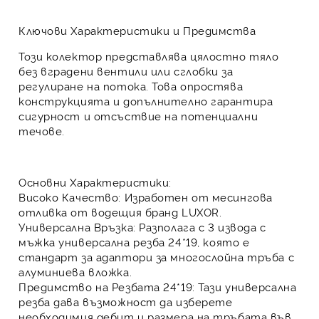
Ключови Характеристики и Предимства
Този колектор представлява
цялостно тяло
без вградени вентили или сглобки за
регулиране на потока. Това
опростява
конструкцията
и допълнително
гарантира
сигурност
и
отсъствие на потенциални
течове
.
Основни Характеристики:
Високо Качество:
Изработен от
месингова
отливка
от водещия бранд
LUXOR
.
Универсална Връзка:
Разполага с
3 извода
с
мъжка универсална резба
24*19
, която е
стандарт за
адаптори за многослойна тръба с
алуминиева вложка
.
Предимство на Резбата 24*19:
Тази универсална
резба дава възможност да изберете
необходимия дебит и размера на тръбата
във