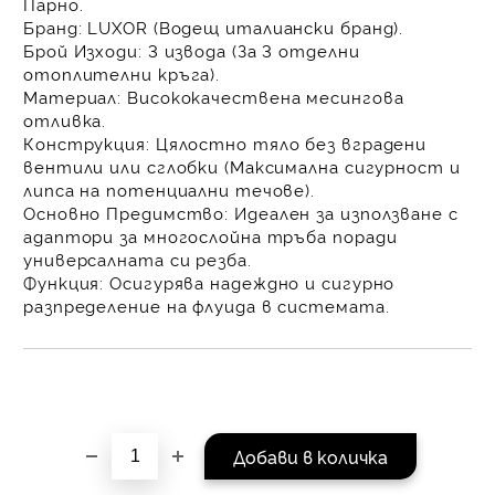
Парно.
равни месечни вноски 
Бранд:
LUXOR
(Водещ италиански бранд).
За покупки на стойнос
Брой Изходи:
3 извода
(За 3 отделни
/ €1022.61
отоплителни кръга).
Материал:
Висококачествена
месингова
отливка
.
Конструкция:
Цялостно тяло
без вградени
вентили или сглобки (Максимална сигурност и
липса на потенциални течове).
Основно Предимство:
Идеален за използване с
адаптори за многослойна тръба
поради
универсалната си резба.
Функция:
Осигурява
надеждно и сигурно
разпределение
на флуида в системата.