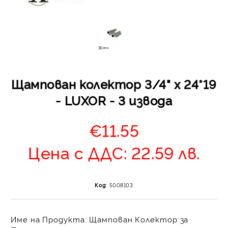
Щампован колектор 3/4" х 24*19
Отложено до 30 дни 
- LUXOR - 3 извода
изпращане на поръчка
оскъпяване. За покупк
€11.55
до 400 лв. / €204,52
Плащане на 4 вноски.
Цена с ДДС: 22.59 лв.
от стойността на по
момента с карта. Ос
се разделя на 3 равни
без оскъпяване. За пок
Код:
5008103
стойност до 1000 лв. 
Плащане на 6 вноски
Име на Продукта:
Щампован Колектор за
на поръчката се разпр