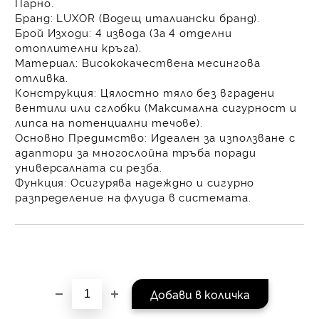
Парно.
равни месечни вноски 
Бранд:
LUXOR
(Водещ италиански бранд).
За покупки на стойнос
Брой Изходи:
4 извода
(За 4 отделни
/ €1022.61
отоплителни кръга).
Материал:
Висококачествена
месингова
отливка
.
Конструкция:
Цялостно тяло
без вградени
вентили или сглобки (Максимална сигурност и
липса на потенциални течове).
Основно Предимство:
Идеален за използване с
адаптори за многослойна тръба
поради
универсалната си резба.
Функция:
Осигурява
надеждно и сигурно
разпределение
на флуида в системата.