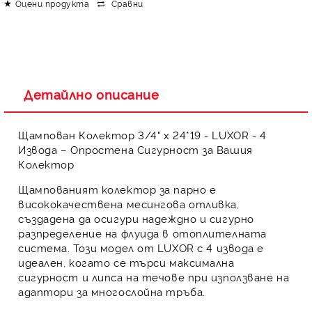
Оцени продукта
Сравни
Детайлно описание
Щампован Колектор 3/4" х 24*19 - LUXOR - 4
Извода – Опростена Сигурност за Вашия
Колектор
Щампованият колектор за парно
е
висококачествена
месингова отливка
,
създадена да осигури
надеждно и сигурно
разпределение
на флуида в отоплителната
система. Този модел от
LUXOR
с
4 извода
е
идеален, когато се търси
максимална
сигурност и липса на течове
при използване на
адаптори за многослойна тръба
.