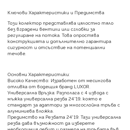
Ключови Характеристики и Предимства
Този колектор представлява
цялостно тяло
без вградени вентили или сглобки за
регулиране на потока. Това
опростява
конструкцията
и допълнително
гарантира
сигурност
и
отсъствие на потенциални
течове
.
Основни Характеристики:
Високо Качество:
Изработен от
месингова
отливка
от водещия бранд
LUXOR
.
Универсална Връзка:
Разполага с
4 извода
с
мъжка универсална резба
24*19
, която е
стандарт за
адаптори за многослойна тръба с
алуминиева вложка
.
Предимство на Резбата 24*19:
Тази универсална
резба дава възможност да изберете
необходимия дебит и размера на тръбата
във