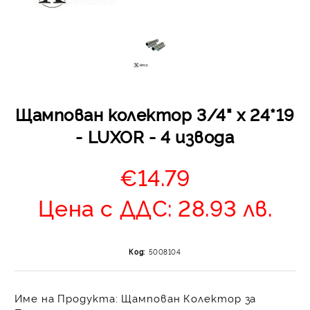
Щампован колектор 3/4" х 24*19
Отложено до 30 дни 
- LUXOR - 4 извода
изпращане на поръчка
оскъпяване. За покупк
€14.79
до 400 лв. / €204,52
Плащане на 4 вноски.
Цена с ДДС: 28.93 лв.
от стойността на по
момента с карта. Ос
се разделя на 3 равни
без оскъпяване. За пок
Код:
5008104
стойност до 1000 лв. 
Плащане на 6 вноски
Име на Продукта:
Щампован Колектор за
на поръчката се разпр