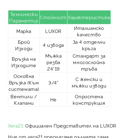
Технически
Стойност
Характеристика
Параметър
Италианско
Марка
LUXOR
качество
Брой
За 4 отделни
4 извода
Изходи
кръга
Мъжка
Стандарт за
Връзка на
резба
многослойна
Изходите
24*19
тръба
Основна
С женски и
Връзка (Към
3/4"
мъжки изводи
системата)
Вентили /
Опростена
Не
Клапани
конструкция
Xera21
: Официален Представител на LUXOR
Ние от
xera21
предлагаме пълната гама