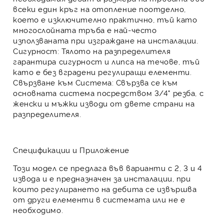
всеки един кръг на отопление поотделно,
което е изключително практично, тъй като
многослойната тръба
е най-често
използваната при изграждане на инсталации.
Сигурност:
Тялото на разпределителя
гарантира
сигурност
и
липса на течове
, тъй
като е без вградени регулиращи елементи.
Свързване към Система:
Свързва се към
основната система посредством
3/4" резба
, с
женски и мъжки изводи от двете страни на
разпределителя.
Спецификации и Приложение
Този модел се предлага във варианти с 2, 3 и 4
извода и е предназначен за инсталации, при
които регулирането на дебита се извършва
от други елементи в системата или не е
необходимо.