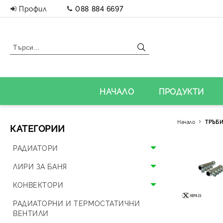
Профил
088 884 6697
НАЧАЛО
ПРОДУКТИ
Начало
ТРЪБИ
КАТЕГОРИИ
РАДИАТОРИ
Алуминиеви радиатори
ЛИРИ ЗА БАНЯ
Панелни радиатори
Алуминиеви лири
КОНВЕКТОРИ
Аксесоари за радиатори
Стоманени лири
Подови конвектори
РАДИАТОРНИ И ТЕРМОСТАТИЧНИ
ВЕНТИЛИ
Дизайнерски радиатори
Дизайнерски лири и вентили
Стенни конвектори