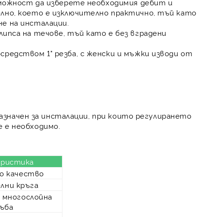
зможност да изберете
необходимия дебит и
лно, което е изключително практично, тъй като
не на инсталации.
липса на течове
, тъй като е без вградени
посредством
1" резба
, с женски и мъжки изводи от
дназначен за инсталации, при които регулирането
 е необходимо.
еристика
о качество
елни кръга
 многослойна
ъба