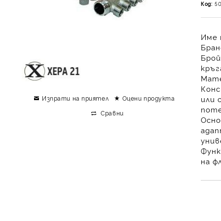
Код:
5
Име 
Бран
Брой
кръга
Мате
Конс
Изпрати на приятел
Оцени продукта
или 
поте
Сравни
Осно
адап
унив
Функ
на ф