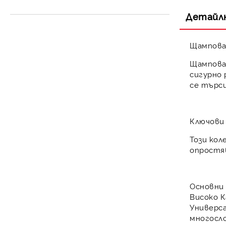
Разширителен съд за
Контролни уреди
затворена система
Детайл
Щампован
Щампова
сигурно 
се търс
Ключови
Този ко
опростя
Основни
Високо К
Универса
многосл