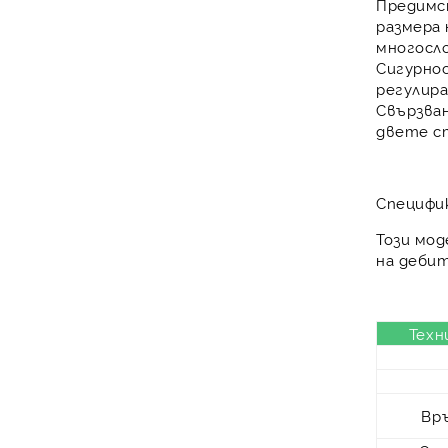
Предимст
размера
многосл
Сигурно
регулир
Свързва
двете с
Специфи
Този мод
на дебит
Техн
Вр