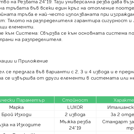
во на Резбата 24*19:
Тази универсална резба дава въ
 на тръбата
във всеки един кръг на отопление поотде
ойната тръба
е най-често използваната при изгражда
ст:
Тялото на разпределителя гарантира
сигурност
и
ащи елементи.
не към Система:
Свързва се към основната система 
трани на разпределителя.
кации и Приложение
ел се предлага във варианти с 2, 3 и 4 извода и е пре
а се извършва от други елементи в системата или не
ически Параметър
Стойност
Характ
Марка
LUXOR
Италианск
Брой Изходи
2 извода
За 2 отд
Мъжка резба
Стандарт за
ъзка на Изходите
24*19
тр