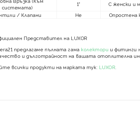
овна Връзка (Към
1"
С женски и 
системата)
нтили / Клапани
Не
Опростена 
Официален Представител на LUXOR
era21
предлагаме пълната гама
колектори
и фитинги 
качество
и
дълготрайност
на вашата отоплителна ин
айте всички продукти на марката тук:
LUXOR
.