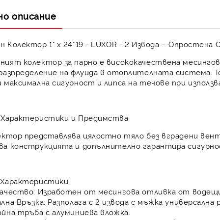
но описание
 Колектор 1" х 24*19 - LUXOR - 2 Извода – Опростена
ният колектор за парно
е висококачествена
месингов
разпределение
на флуида в отоплителната система. Т
и
максимална сигурност и липса на течове
при използв
 Характеристики и Предимства
лектор представлява
цялостно тяло
без вградени вент
ва конструкцията
и допълнително
гарантира сигурн
 Характеристики:
ачество:
Изработен от
месингова отливка
от водещ
лна Връзка:
Разполага с
2 извода
с мъжка универсална 
ойна тръба с алуминиева вложка
.