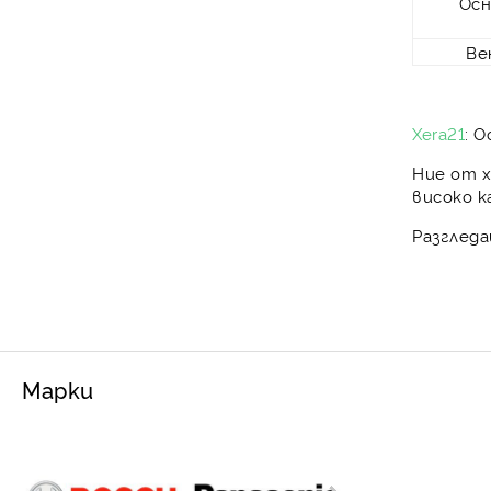
Осн
Ве
Xera21
: 
Ние от
x
високо 
Разглед
Марки