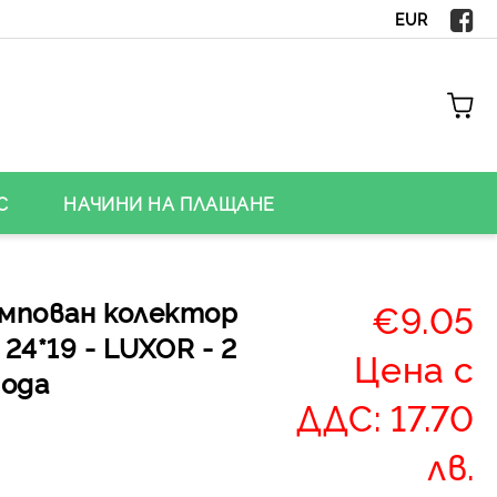
EUR
С
НАЧИНИ НА ПЛАЩАНЕ
мпован колектор
€9.05
х 24*19 - LUXOR - 2
Цена с
вода
ДДС: 17.70
лв.