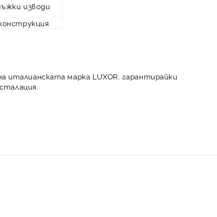
мъжки изводи
конструкция
на италианската марка
LUXOR
, гарантирайки
сталация.