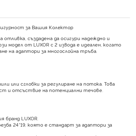
 Сигурност за Вашия Колектор
а отливка
, създадена да осигури
надеждно и
ози модел от
LUXOR
с
2 извода
е идеален, когато
ане на
адаптори за многослойна тръба
.
или или сглобки за регулиране на потока. Това
ост
и
отсъствие на потенциални течове
.
ия бранд
LUXOR
.
резба
24*19
, която е стандарт за
адаптори за