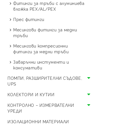
Стоящи с две серпентини
Буферни съдове
Термопомпи Austria Email
изолация
Фитинги за тръби с алуминиева
резба
Смукатели
Спирателни и шибърни
вложка PEX/AL/PEX
Термопомпи Crystal OPAL
Сферични кранове МЖ
кранове
Поцинковани фитинги
Прес фитинги
резба
Термопомпи Crystal ONYX
ВиК кранчета
Месингова водопроводна
Месингови фитинги за медни
Холендрови кранове
Термопомпи Thermolux
арматура
тръби
Специализирани кранове
Термопомпи LG
Смесители
Месингови компресионни
фитинги за медни тръби
Единичен сплит LG
Термопомпи HYUNDAI
Заваръчни инстументи и
Моноблок LG
Единичен сплит HYUNDAI
Термопомпи Bosch
консумативи
Моноблок HYUNDAI
ПОМПИ, РАЗШИРИТЕЛНИ СЪДОВЕ,
UPS
Циркулационни помпи и UPS
КОЛЕКТОРИ И КУТИИ
Разширителни съдове
Колектори
КОНТРОЛНО – ИЗМЕРВАТЕЛНИ
УРЕДИ
Разширителен съд за
Кутии
отворена система
Предпазни уреди
ИЗОЛАЦИОННИ МАТЕРИАЛИ