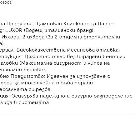
008002
на Продукта:
Щампован Колектор за Парно.
д:
LUXOR
(Водещ италиански бранд).
 Изходи:
2 извода
(За 2 отделни отоплителни
).
риал:
Висококачествена
месингова отливка
.
трукция:
Цялостно тяло
без вградени вентили
сглобки (Максимална сигурност и липса на
нциални течове).
вно Предимство:
Идеален за използване с
тори за многослойна тръба
поради
ерсалната си резба.
ция:
Осигурява
надеждно и сигурно разпределение
луида в системата.