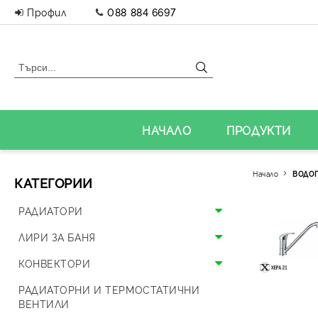
Профил
088 884 6697
НАЧАЛО
ПРОДУКТИ
Начало
ВОДО
КАТЕГОРИИ
РАДИАТОРИ
Алуминиеви радиатори
ЛИРИ ЗА БАНЯ
Панелни радиатори
Алуминиеви лири
КОНВЕКТОРИ
Аксесоари за радиатори
Стоманени лири
Подови конвектори
РАДИАТОРНИ И ТЕРМОСТАТИЧНИ
ВЕНТИЛИ
Дизайнерски радиатори
Дизайнерски лири и вентили
Стенни конвектори