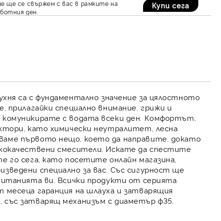
е ще се свържем с вас в рамките на
ботния ден.
ухня
са с фундаментално значение за цялостното
е, прилагайки специално внимание, грижи и
е комуникирате с водата всеки ден. Комфортът,
актори, като химически неутралитет, лесна
ваме първото нещо, което да направите, докато
кокачествени смесители
. Искате да спестите
е го сега, като посетите онлайн магазина,
изведени специално за вас. Със сигурност ще
очитанията ви. Всички продукти от серията
 месеца гаранция на шлауха и затварящия
, със затварящ механизъм с диаметър ф35.