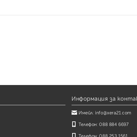
Информация за конта
Имейл:
info@xera21.com
Телефон:
088 884 6697
Телефон:
088 253 1561