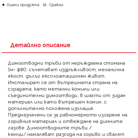
Оцени продукта
Сравни
Детайлно описание
Димоотводни тръби
от неръждаема стомана
1м- ф80
, съчетават издръжливост, механична
якост, дълъг експлоатационен живот.
Инсталират се от вътрешната страна на
сградата, като метални комини или
съединителни димоотводи, в шахти от зидан
материал или като вътрешен комин, с
допълнително положена изолация.
Предназначени са за равномерното изгаряне на
горивния материал и отвеждане на димните
газове.
Димоотводните тръби
/
кюнци
/,намаляват разхода на гориво и свалят