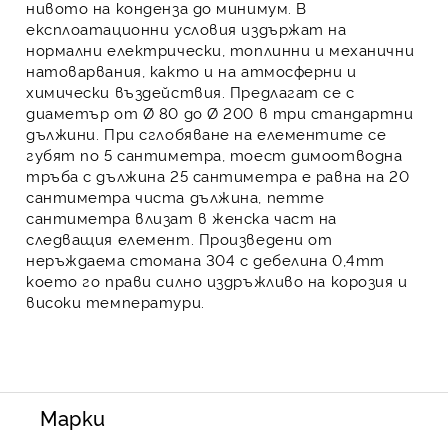
нивото на конденза до минимум. В
експлоатационни условия издържат на
нормални електрически, топлинни и механични
натоварвания, както и на атмосферни и
химически въздействия. Предлагат се с
диаметър от Ø 80 до Ø 200 в три стандартни
дължини. При сглобяване на елементите се
губят по 5 сантиметра, тоест димоотводна
тръба с дължина 25 сантиметра е равна на 20
сантиметра чиста дължина, петте
сантиметра влизат в женска част на
следващия елемент. Произведени от
неръждаема стомана
304 с дебелина 0,4mm
което го прави силно издръжливо на корозия и
високи температури.
Марки