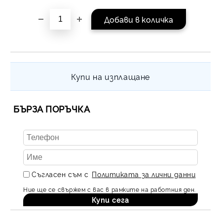
на поръчката се разпр
равни месечни вноски 
За покупки на стойнос
/ €1022.61
Купи на изплащане
БЪРЗА ПОРЪЧКА
Съгласен съм с
Политиката за лични данни
Ние ще се свържем с вас в рамките на работния ден.