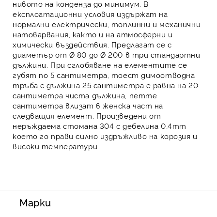
нивото на конденза до минимум. В
експлоатационни условия издържат на
нормални електрически, топлинни и механични
натоварвания, както и на атмосферни и
химически въздействия. Предлагат се с
диаметър от Ø 80 до Ø 200 в три стандартни
дължини. При сглобяване на елементите се
губят по 5 сантиметра, тоест димоотводна
тръба с дължина 25 сантиметра е равна на 20
сантиметра чиста дължина, петте
сантиметра влизат в женска част на
следващия елемент. Произведени от
неръждаема стомана
304 с дебелина 0,4mm
което го прави силно издръжливо на корозия и
високи температури.
Марки