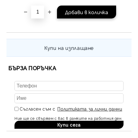
на поръчката се разпр
равни месечни вноски 
За покупки на стойнос
/ €1022.61
Купи на изплащане
БЪРЗА ПОРЪЧКА
Съгласен съм с
Политиката за лични данни
Ние ще се свържем с вас в рамките на работния ден.