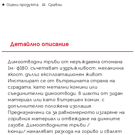
Оцени продукта
Сравни
Детайлно описание
Димоотводни тръби
от неръждаема стомана
1м- ф180
, съчетават издръжливост, механична
якост, дълъг експлоатационен живот.
Инсталират се от вътрешната страна на
сградата, като метални комини или
съединителни димоотводи, в шахти от зидан
материал или като вътрешен комин, с
допълнително положена изолация.
Предназначени са за равномерното изгаряне на
горивния материал и отвеждане на димните
газове.
Димоотводните тръби
/
кюнци
/,намаляват разхода на гориво и свалят