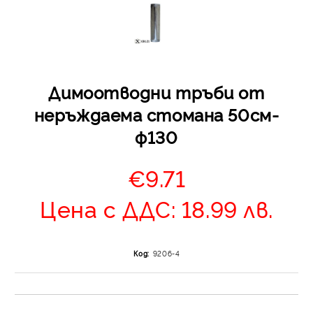
Димоотводни тръби от
неръждаема стомана 50см-
ф130
Отложено до 30 дни 
изпращане на поръчка
€9.71
оскъпяване. За покупк
до 400 лв. / €204,52
Цена с ДДС: 18.99 лв.
Плащане на 4 вноски.
от стойността на по
момента с карта. Ос
Код:
9206-4
се разделя на 3 равни
без оскъпяване. За пок
стойност до 1000 лв. 
Плащане на 6 вноски