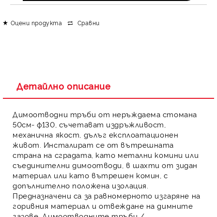
Оцени продукта
Сравни
Детайлно описание
Димоотводни тръби
от неръждаема стомана
50см- ф130
, съчетават издръжливост,
механична якост, дълъг експлоатационен
живот. Инсталират се от вътрешната
страна на сградата, като метални комини или
съединителни димоотводи, в шахти от зидан
материал или като вътрешен комин, с
допълнително положена изолация.
Предназначени са за равномерното изгаряне на
горивния материал и отвеждане на димните
газове.
Димоотводните тръби
/