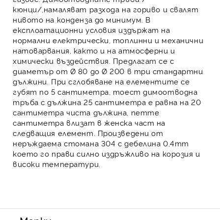
кюнци
/,намаляват разхода на гориво и свалят
нивото на конденза до минимум. В
експлоатационни условия издържат на
нормални електрически, топлинни и механични
натоварвания, както и на атмосферни и
химически въздействия. Предлагат се с
диаметър от Ø 80 до Ø 200 в три стандартни
дължини. При сглобяване на елементите се
губят по 5 сантиметра, тоест димоотводна
тръба с дължина 25 сантиметра е равна на 20
сантиметра чиста дължина, петте
сантиметра влизат в женска част на
следващия елемент. Произведени от
неръждаема стомана
304 с дебелина 0,4mm
което го прави силно издръжливо на корозия и
високи температури.