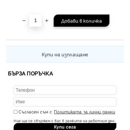
на поръчката се разпр
равни месечни вноски 
За покупки на стойнос
/ €1022.61
Купи на изплащане
БЪРЗА ПОРЪЧКА
Съгласен съм с
Политиката за лични данни
Ние ще се свържем с вас в рамките на работния ден.