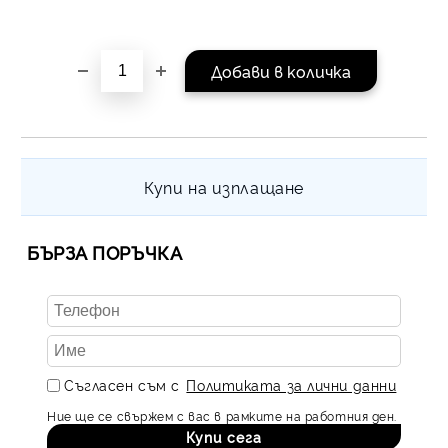
на поръчката се разпр
равни месечни вноски 
За покупки на стойнос
/ €1022.61
Купи на изплащане
БЪРЗА ПОРЪЧКА
Съгласен съм с
Политиката за лични данни
Ние ще се свържем с вас в рамките на работния ден.