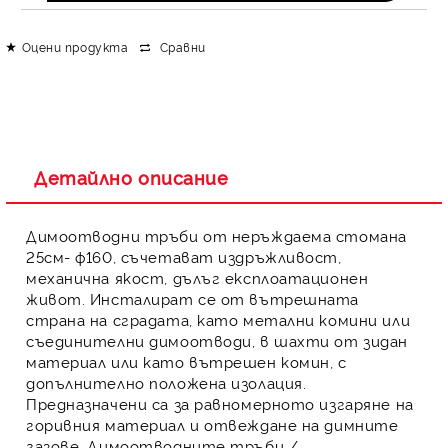
Оцени продукта
Сравни
Детайлно описание
Димоотводни тръби
от неръждаема стомана
25см- ф160
, съчетават издръжливост,
механична якост, дълъг експлоатационен
живот. Инсталират се от вътрешната
страна на сградата, като метални комини или
съединителни димоотводи, в шахти от зидан
материал или като вътрешен комин, с
допълнително положена изолация.
Предназначени са за равномерното изгаряне на
горивния материал и отвеждане на димните
газове.
Димоотводните тръби
/