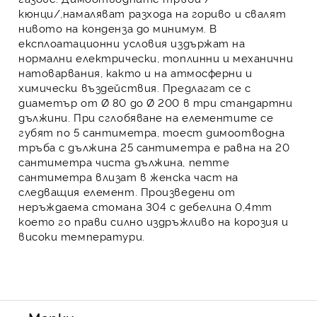
кюнци
/,намаляват разхода на гориво и свалят
нивото на конденза до минимум. В
експлоатационни условия издържат на
нормални електрически, топлинни и механични
натоварвания, както и на атмосферни и
химически въздействия. Предлагат се с
диаметър от Ø 80 до Ø 200 в три стандартни
дължини. При сглобяване на елементите се
губят по 5 сантиметра, тоест димоотводна
тръба с дължина 25 сантиметра е равна на 20
сантиметра чиста дължина, петте
сантиметра влизат в женска част на
следващия елемент. Произведени от
неръждаема стомана
304 с дебелина 0,4mm
което го прави силно издръжливо на корозия и
високи температури.