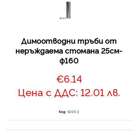
Димоотводни тръби от
неръждаема стомана 25см-
ф160
Отложено до 30 дни 
изпращане на поръчка
€6.14
оскъпяване. За покупк
до 400 лв. / €204,52
Цена с ДДС: 12.01 лв.
Плащане на 4 вноски.
от стойността на по
момента с карта. Ос
Код:
9205-2
се разделя на 3 равни
без оскъпяване. За пок
стойност до 1000 лв. 
Плащане на 6 вноски