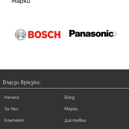
Марки
Бързи връзки:
Начало
Вход
За Нас
Марки
Контакт
Доставка