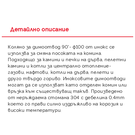
Детайлно описание
Коляно за димоотвод 90°- ф100
от инокс се
използва за смяна посоката на комина.
Подходящо за
камини и печки на дърва
,
пелетни
камини
и
котли
за централно отопление-
газови, нафтови, котли на дърва, пелети и
друго твърдо гориво.
Иноксовите димоотводи
могат да се използват като отделен комин или
връзка към съществуващ такъв. Произведено
от
неръждаема стомана
304 с дебелина 0,4mm
което го прави силно издръжливо на корозия и
високи температури.