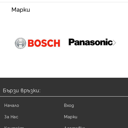
Марки
Бързи връзки:
Начало
Вход
За Нас
Марки
Контакт
Доставка