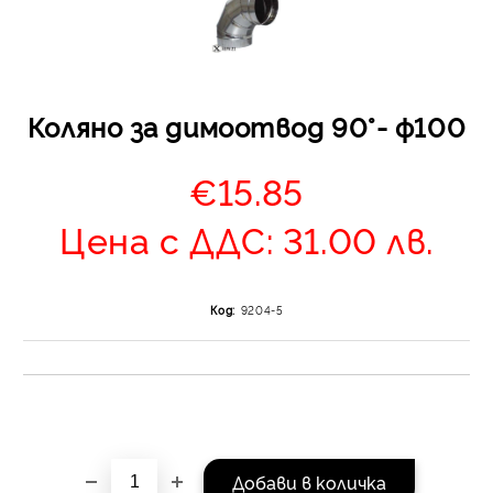
Коляно за димоотвод 90°- ф100
€15.85
Отложено до 30 дни 
изпращане на поръчка
Цена с ДДС: 31.00 лв.
оскъпяване. За покупк
до 400 лв. / €204,52
Плащане на 4 вноски.
Код:
9204-5
от стойността на по
момента с карта. Ос
се разделя на 3 равни
без оскъпяване. За пок
стойност до 1000 лв. 
Плащане на 6 вноски
на поръчката се разпр