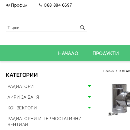
Профил
088 884 6697
НАЧАЛО
ПРОДУКТИ
Начало
КОТЛИ
КАТЕГОРИИ
РАДИАТОРИ
Алуминиеви радиатори
ЛИРИ ЗА БАНЯ
Панелни радиатори
Алуминиеви лири
КОНВЕКТОРИ
Аксесоари за радиатори
Стоманени лири
Подови конвектори
РАДИАТОРНИ И ТЕРМОСТАТИЧНИ
ВЕНТИЛИ
Дизайнерски радиатори
Дизайнерски лири и вентили
Стенни конвектори