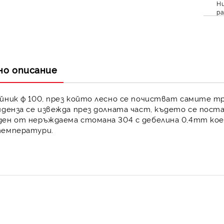
Ни
ра
но описание
йник ф 100
, през който лесно се почистват самите т
нденза се извежда през долната част, където се пост
ден от
неръждаема стомана
304 с дебелина 0,4mm кое
температури.