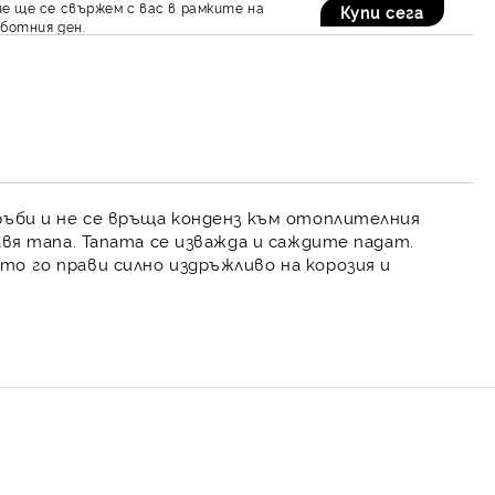
е ще се свържем с вас в рамките на
ботния ден.
ръби и не се връща конденз към
отоплителния
авя тапа. Тапата се изважда и саждите падат.
то го прави силно издръжливо на корозия и