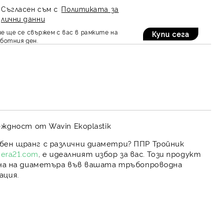
Съгласен съм с
Политиката за
лични данни
е ще се свържем с вас в рамките на
ботния ден.
ждност от Wavin Ekoplastik
бен щранг с различни диаметри
?
ППР Тройник
xera21.com
, е идеалният избор за вас. Този продукт
на на диаметъра във вашата тръбопроводна
ация.