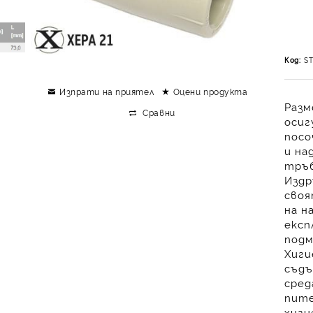
Код:
S
Изпрати на приятел
Оцени продукта
Разм
Сравни
осиг
посо
и
на
тръб
Издр
сво
на н
експ
подм
Хиги
съдъ
сред
пите
хиги