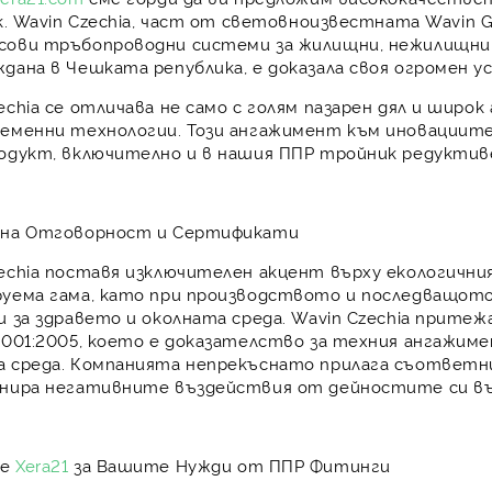
k
.
Wavin Czechia
, част от световноизвестната
Wavin 
сови тръбопроводни системи
за жилищни, нежилищни
дана в Чешката република, е доказала своя
огромен у
echia се отличава не само с голям пазарен дял и широ
ременни технологии
. Този ангажимент към иновациите
родукт
, включително и в нашия ППР тройник редуктиве
чна Отговорност и Сертификати
zechia поставя изключителен акцент върху
екологични
руема гама
, като при производството и последващот
и за здравето и околната среда
. Wavin Czechia прит
4001:2005
, което е доказателство за техния ангажиме
 среда. Компанията непрекъснато прилага съответнит
нира негативните въздействия от дейностите си въ
те
Xera21
за Вашите Нужди от ППР Фитинги