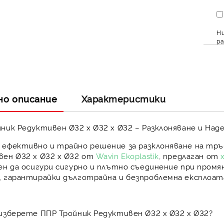
Ни
ра
но описание
Характеристики
ник Редуктивен Ø32 x Ø32 x Ø32 – Разклоняване и Наде
 ефективно и трайно решение за
разклоняване на тръ
ен Ø32 x Ø32 x Ø32
от
Wavin Ekoplastik
, предлаган от
ен да осигури
сигурно и плътно съединение
при промя
, гарантирайки дълготрайна и безпроблемна експлоат
изберете ППР Тройник Редуктивен Ø32 x Ø32 x Ø32?