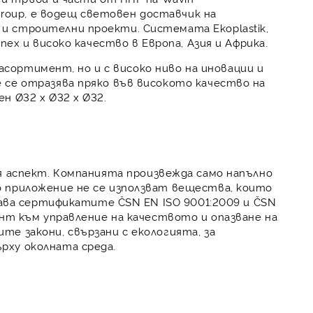
Group
, е
водещ световен доставчик на
 и строителни проекти. Системата
Ekoplastik
,
спех
и
високо качество
в Европа, Азия и Африка.
к асортимент, но и с
високо ниво на иновации и
 се отразява пряко във
високото качество на
н Ø32 x Ø32 x Ø32.
я аспект
. Компанията произвежда само
напълно
о приложение
не се използват вещества, които
ежава сертификатите
ČSN EN ISO 9001:2009
и
ČSN
нт към управление на качеството и опазване на
е закони, свързани с екологията, за
рху околната среда
.