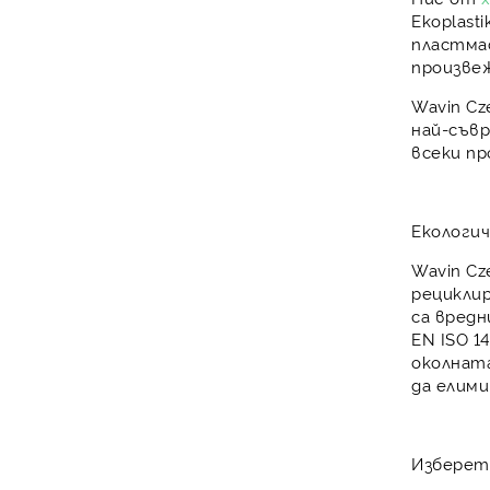
Ekoplasti
пластма
произвеж
Wavin Cz
най-съв
всеки п
Екологи
Wavin C
рецикли
са вредн
EN ISO 1
околната
да
елими
Избере