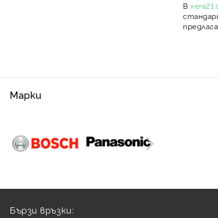
В
xera21
стандарт
предлаг
Марки
Бързи връзки: