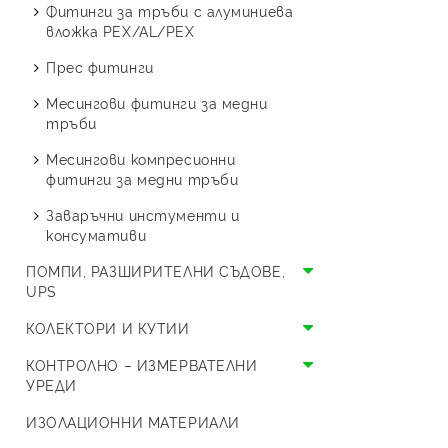
Стоящи с две серпентини
Буферни съдове
Термопомпи Austria Email
изолация
Фитинги за тръби с алуминиева
резба
Смукатели
Спирателни и шибърни
вложка PEX/AL/PEX
Термопомпи Crystal OPAL
Сферични кранове МЖ
кранове
Поцинковани фитинги
Прес фитинги
резба
Термопомпи Crystal ONYX
ВиК кранчета
Месингова водопроводна
Месингови фитинги за медни
Холендрови кранове
Термопомпи Thermolux
арматура
тръби
Специализирани кранове
Термопомпи LG
Смесители
Месингови компресионни
фитинги за медни тръби
Единичен сплит LG
Термопомпи HYUNDAI
Заваръчни инстументи и
Моноблок LG
Единичен сплит HYUNDAI
Термопомпи Bosch
консумативи
Моноблок HYUNDAI
ПОМПИ, РАЗШИРИТЕЛНИ СЪДОВЕ,
UPS
Циркулационни помпи и UPS
КОЛЕКТОРИ И КУТИИ
Разширителни съдове
Колектори
КОНТРОЛНО – ИЗМЕРВАТЕЛНИ
УРЕДИ
Разширителен съд за
Кутии
отворена система
Предпазни уреди
ИЗОЛАЦИОННИ МАТЕРИАЛИ