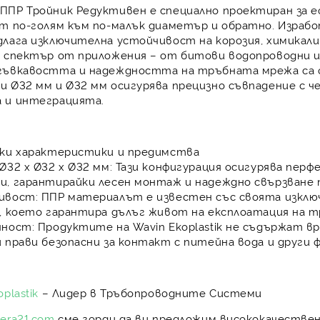
ППР Тройник Редуктивен е специално проектиран за
е
от по-голям към по-малък диаметър и обратно
. Израб
длага изключителна
устойчивост на корозия, химикал
к спектър от приложения – от битови водопроводни 
гъвкавостта и надеждността на тръбната мрежа са 
 Ø32 мм и Ø32 мм осигурява прецизно съвпадение с че
 и интеграцията.
ски характеристики и предимства
Ø32 x Ø32 x Ø32 мм:
Тази конфигурация осигурява
перфе
и, гарантирайки лесен монтаж и
надеждно свързване
ивост:
ППР материалът е известен със своята
изклю
е, което гарантира
дълъг живот на експлоатация
на т
чност:
Продуктите на Wavin Ekoplastik не съдържат вр
и прави
безопасни за контакт с питейна вода
и други 
plastik
– Лидер в Тръбопроводните Системи
xera21.com
сме горди да ви предложим висококачестве