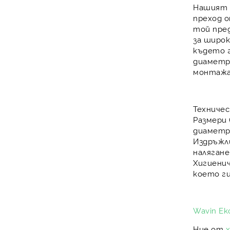
Нашият 
преход 
той пре
за широ
където 
диаметри
монтажа
Техниче
Размери 
диаметр
Издръжл
наляган
Хигиени
което г
Wavin Eko
Ние от