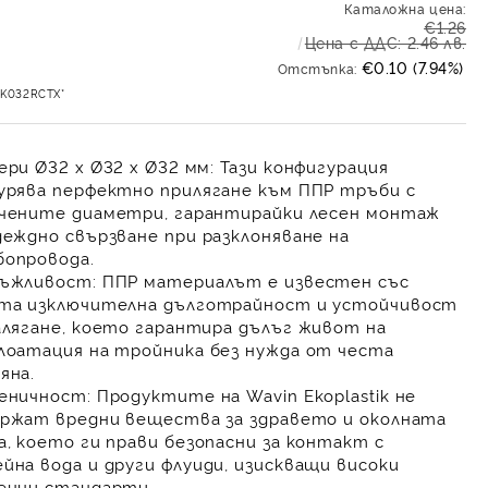
Каталожна цена:
€1.26
Цена с ДДС: 2.46 лв.
€0.10 (7.94%)
Отстъпка:
TK032RCTX*
ери Ø32 x Ø32 x Ø32 мм:
Тази конфигурация
урява
перфектно прилягане
към ППР тръби с
чените диаметри, гарантирайки лесен монтаж
деждно свързване
при разклоняване на
опровода.
ъжливост:
ППР материалът е известен със
ята
изключителна дълготрайност
и устойчивост
алягане, което гарантира
дълъг живот на
лоатация
на тройника без нужда от честа
яна.
еничност:
Продуктите на Wavin Ekoplastik не
ржат вредни вещества за здравето и околната
а, което ги прави
безопасни за контакт с
йна вода
и други флуиди, изискващи високи
енни стандарти.