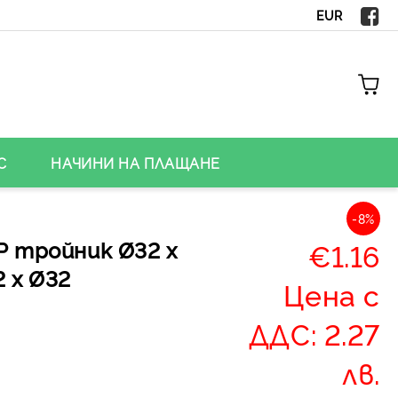
EUR
С
НАЧИНИ НА ПЛАЩАНЕ
-8%
Р тройник Ø32 х
€1.16
 х Ø32
Цена с
ДДС: 2.27
лв.