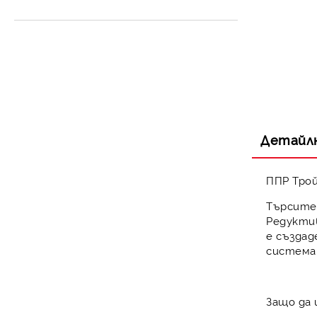
Разширителен съд за
Контролни уреди
затворена система
Детайл
ППР Трой
Търсите
Редуктив
е създад
система
Защо да 