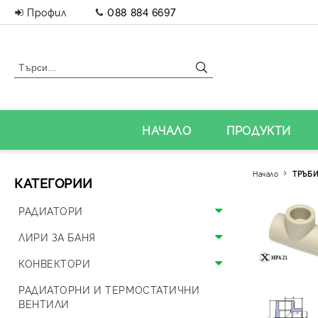
Профил
088 884 6697
НАЧАЛО
ПРОДУКТИ
Начало
ТРЪБИ
КАТЕГОРИИ
РАДИАТОРИ
Алуминиеви радиатори
ЛИРИ ЗА БАНЯ
Панелни радиатори
Алуминиеви лири
КОНВЕКТОРИ
Аксесоари за радиатори
Стоманени лири
Подови конвектори
РАДИАТОРНИ И ТЕРМОСТАТИЧНИ
ВЕНТИЛИ
Дизайнерски радиатори
Дизайнерски лири и вентили
Стенни конвектори