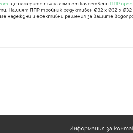
.com
ще намерите пълна гама от
качествени
ППР про
и. Нашият ППР тройник редуктивен Ø32 x Ø32 x Ø32 
аме
надеждни и ефективни решения
за вашите водопро
Информация за конта