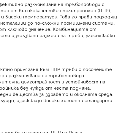
фективно разклоняване на тръбопроводи с
отен от висококачествен
полипропилен (ППР)
,
и и високи температури
. Това го прави подходящ
инсталации до по-сложни промишлени системи,
от ключово значение. Комбинацията от
сто използвани размери на тръби, улеснявайки
ктно прилягане
към ППР тръби с посочените
при разклоняване на тръбопровода.
чителна дълготрайност
и устойчивост на
ройника без нужда от честа подмяна.
едни вещества за здравето и околната среда,
флуиди, изискващи високи хигиенни стандарти.
ни тръби и части от ППР на
Wavin