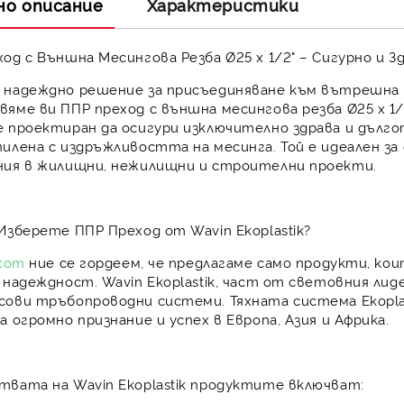
но описание
Характеристики
од с Външна Месингова Резба Ø25 х 1/2" – Сигурно и 
 надеждно решение за присъединяване към вътрешна 
вяме ви
ППР преход с външна месингова резба Ø25 х 1/
 проектиран да осигури изключително здрава и дълг
илена с издръжливостта на месинга. Той е идеален за 
ния в жилищни, нежилищни и строителни проекти.
Изберете ППР Преход от Wavin Ekoplastik?
.com
ние се гордеем, че предлагаме само продукти, ко
а надеждност.
Wavin Ekoplastik
, част от световния лид
сови тръбопроводни системи. Тяхната система
Ekopla
а огромно признание и успех в Европа, Азия и Африка.
твата на
Wavin Ekoplastik
продуктите включват: