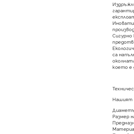
Издръжл
гарантир
експлоа
Иновати
произво
Сигурно
предотв
Екологи
са напъл
околната
което е
Техничес
Нашият
Диаметъ
Размер н
Предназн
Материа