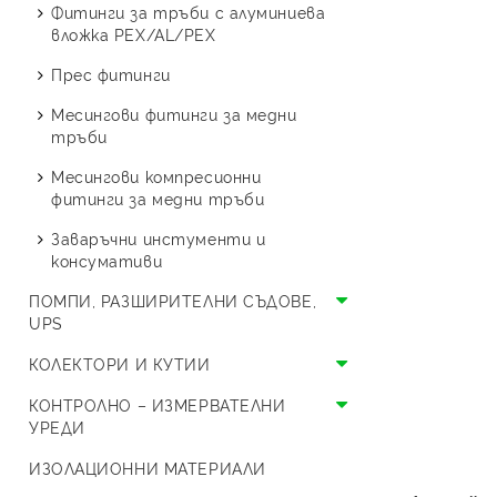
Стоящи с две серпентини
Буферни съдове
Термопомпи Austria Email
изолация
Фитинги за тръби с алуминиева
резба
Смукатели
Спирателни и шибърни
вложка PEX/AL/PEX
Термопомпи Crystal OPAL
Сферични кранове МЖ
кранове
Поцинковани фитинги
Прес фитинги
резба
Термопомпи Crystal ONYX
ВиК кранчета
Месингова водопроводна
Месингови фитинги за медни
Холендрови кранове
Термопомпи Thermolux
арматура
тръби
Специализирани кранове
Термопомпи LG
Смесители
Месингови компресионни
фитинги за медни тръби
Единичен сплит LG
Термопомпи HYUNDAI
Заваръчни инстументи и
Моноблок LG
Единичен сплит HYUNDAI
Термопомпи Bosch
консумативи
Моноблок HYUNDAI
ПОМПИ, РАЗШИРИТЕЛНИ СЪДОВЕ,
UPS
Циркулационни помпи и UPS
КОЛЕКТОРИ И КУТИИ
Разширителни съдове
Колектори
КОНТРОЛНО – ИЗМЕРВАТЕЛНИ
УРЕДИ
Разширителен съд за
Кутии
отворена система
Предпазни уреди
ИЗОЛАЦИОННИ МАТЕРИАЛИ