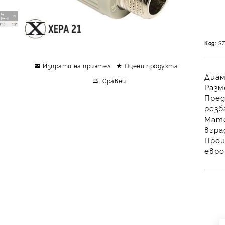
Код:
S
Изпрати на приятел
Оцени продукта
Диам
Сравни
Разм
Пред
резб
Мате
вгра
Прои
евро