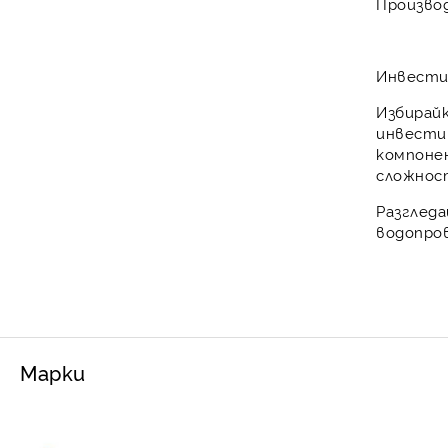
Произво
Инвести
Избирай
инвести
компонен
сложнос
Разглед
водопро
Марки