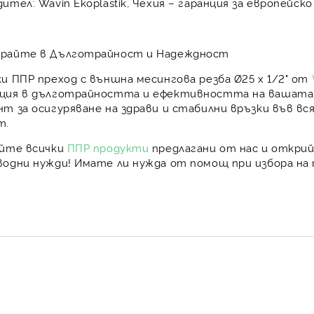
дител:
Wavin Ekoplastik, Чехия – гаранция за европейс
райте в Дълготрайност и Надеждност
ки
ППР преход с външна месингова резба Ø25 х 1/2"
от
ция в дълготрайността и ефективността на вашата в
т за осигуряване на здрави и стабилни връзки във вс
т.
айте всички
ППР продукти
предлагани от нас и откри
водни нужди! Имате ли нужда от помощ при избора на