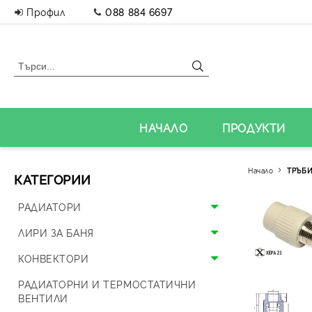
Профил
088 884 6697
НАЧАЛО
ПРОДУКТИ
Начало
ТРЪБИ
КАТЕГОРИИ
РАДИАТОРИ
Алуминиеви радиатори
ЛИРИ ЗА БАНЯ
Панелни радиатори
Алуминиеви лири
КОНВЕКТОРИ
Аксесоари за радиатори
Стоманени лири
Подови конвектори
РАДИАТОРНИ И ТЕРМОСТАТИЧНИ
ВЕНТИЛИ
Дизайнерски радиатори
Дизайнерски лири и вентили
Стенни конвектори