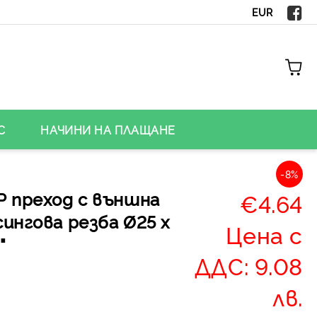
EUR
С
НАЧИНИ НА ПЛАЩАНЕ
-8%
Р преход с външна
€4.64
ингова резба Ø25 х
Цена с
"
ДДС: 9.08
лв.