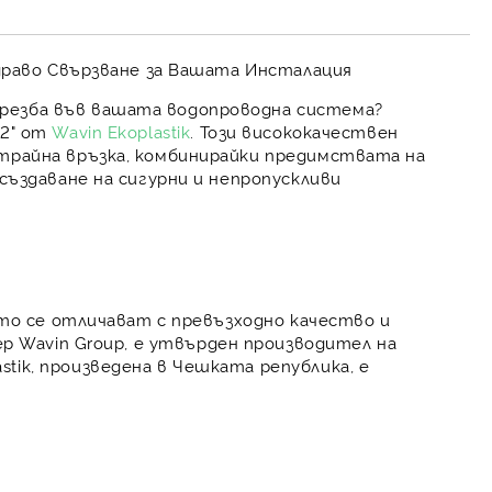
Здраво Свързване за Вашата Инсталация
резба във вашата водопроводна система?
2"
от
Wavin Ekoplastik
. Този висококачествен
отрайна връзка, комбинирайки предимствата на
създаване на сигурни и непропускливи
ито се отличават с превъзходно качество и
ер
Wavin Group
, е утвърден производител на
stik
, произведена в Чешката република, е