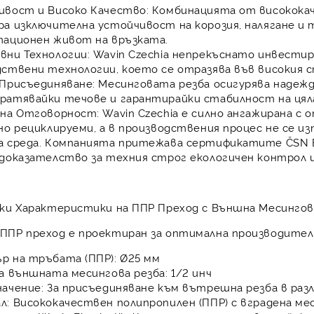
ивост и Високо Качество:
Комбинацията от висококач
а изключителна устойчивост на корозия, налягане и 
тационен живот на връзката.
вни Технологии:
Wavin Czechia непрекъснато инвестир
дствени технологии, което се отразява във високия 
 Присъединяване:
Месинговата резба осигурява надежд
ратявайки течове и гарантирайки стабилност на цял
чна Отговорност:
Wavin Czechia е силно ангажирана с 
но рециклируеми, а в производствения процес не се и
 среда. Компанията притежава сертификатите ČSN EN I
 доказателство за техния строг екологичен контрол 
ки Характеристики на ППР Преход с Външна Месингова 
ППР преход
е проектиран за оптимална производите
р на тръбата (ППР):
Ø25 мм
а външната месингова резба:
1/2 инч
ачение:
За присъединяване към вътрешна резба в раз
л:
Висококачествен полипропилен (ППР) с вградена мес