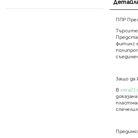
Детайл
Разширителен съд за
Контролни уреди
затворена система
ППР Прех
Търсите
Предста
фитинг е
полипроп
съедине
Защо да 
В
xera21
доказан
пластма
спечелил
Предимс