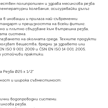
ествен полипропилен и здрава месингова резба
температурни колебания, осигурявайки дълъг
а в иновации и прилага най-съвременни
стандарт и прецизността на всеки фитинг.
но и плътно свързване към вътрешна резба,
ата система.
опазването на околната среда. Техните продукти
зползват вещества, вредни за здравето или
SO 9 001: 2009 и ČSN EN ISO 14 001: 2005,
и устойчиви практики.
Резба Ø25 х 1/2"
лност и широка съвместимост:
лични водопроводни системи.
ингова резба.