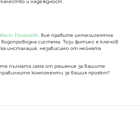
ко качество и надеждност.
Wavin Ekoplastik
, вие правите интелигентна
одопроводна система. Този фитинг е ключов
яка инсталация, независимо от нейната
йте пълната гама от решения за вашите
 правилните компоненти за вашия проект?