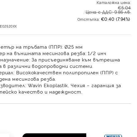
Каталожна цена:
€5.04
Цена с ДДС: 9.86 лв.
€0.40 (7.94%)
Отстъпка:
ZE02520XX
етър на тръбата (ППР):
Ø25 мм
ер на външната месингова резба:
1/2 инч
назначение:
За присъединяване към вътрешна
а в различни водопроводни системи.
риал:
Висококачествен полипропилен (ППР) с
дена месингова резба.
зводител:
Wavin Ekoplastik, Чехия – гаранция за
пейско качество и надеждност.