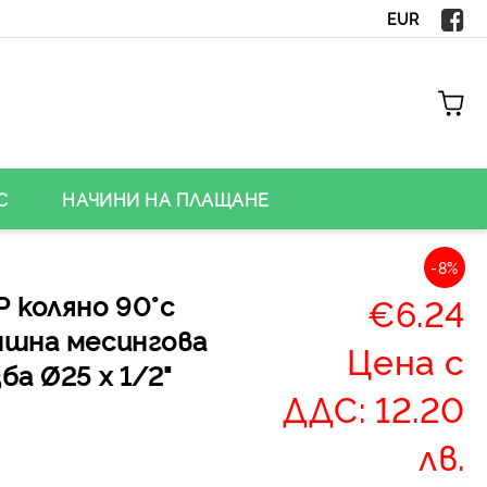
EUR
С
НАЧИНИ НА ПЛАЩАНЕ
-8%
 коляно 90°с
€6.24
ншна месингова
Цена с
ба Ø25 х 1/2"
ДДС: 12.20
лв.