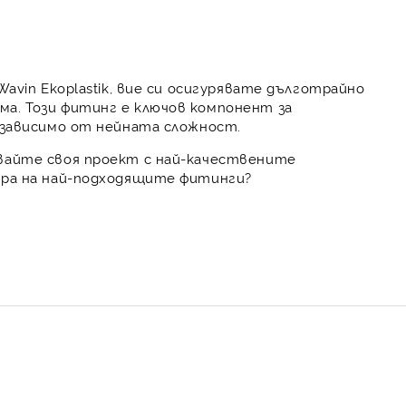
avin Ekoplastik, вие си осигурявате дълготрайно
а. Този фитинг е ключов компонент за
независимо от нейната сложност.
двайте своя проект с най-качествените
ора на най-подходящите фитинги?