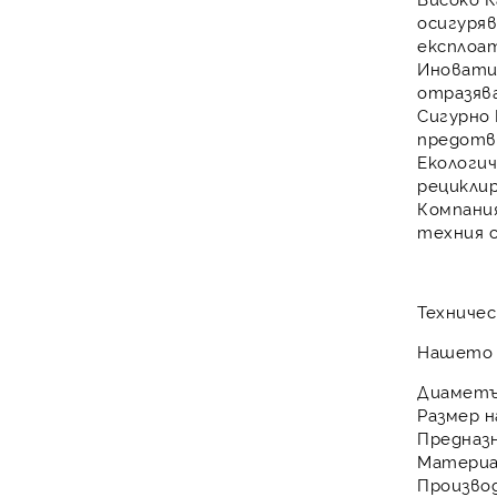
осигуряв
експлоа
Иновати
отразява
Сигурно 
предотв
Екологи
рециклир
Компания
техния 
Техничес
Нашет
Диаметъ
Размер 
Предназн
Материа
Произво