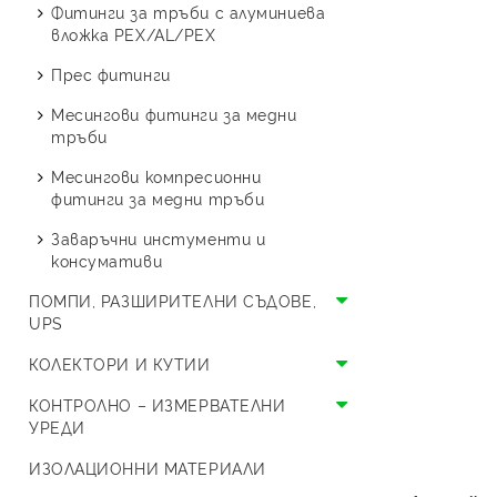
Стоящи с две серпентини
Буферни съдове
Термопомпи Austria Email
изолация
Фитинги за тръби с алуминиева
резба
Смукатели
Спирателни и шибърни
вложка PEX/AL/PEX
Термопомпи Crystal OPAL
Сферични кранове МЖ
кранове
Поцинковани фитинги
Прес фитинги
резба
Термопомпи Crystal ONYX
ВиК кранчета
Месингова водопроводна
Месингови фитинги за медни
Холендрови кранове
Термопомпи Thermolux
арматура
тръби
Специализирани кранове
Термопомпи LG
Смесители
Месингови компресионни
фитинги за медни тръби
Единичен сплит LG
Термопомпи HYUNDAI
Заваръчни инстументи и
Моноблок LG
Единичен сплит HYUNDAI
Термопомпи Bosch
консумативи
Моноблок HYUNDAI
ПОМПИ, РАЗШИРИТЕЛНИ СЪДОВЕ,
UPS
Циркулационни помпи и UPS
КОЛЕКТОРИ И КУТИИ
Разширителни съдове
Колектори
КОНТРОЛНО – ИЗМЕРВАТЕЛНИ
УРЕДИ
Разширителен съд за
Кутии
отворена система
Предпазни уреди
ИЗОЛАЦИОННИ МАТЕРИАЛИ