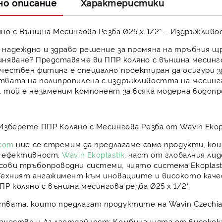
но описание
Характеристики
но с Външна Месингова Резба Ø25 х 1/2" – Издръжлив
надеждно и здраво решение за промяна на тръбния щр
иняване? Представяме ви
ППР коляно с външна месинго
чествен фитинг е специално проектиран да осигури з
твата на полипропилена с издръжливостта на месинг
 той е незаменим компонент за всяка модерна водопр
Изберете ППР Коляно с Месингова Резба от Wavin Ekopl
.com
ние се стремим да предлагаме само продукти, ко
а ефективност.
Wavin Ekoplastik
, част от глобалния ли
сови тръбопроводни системи, чиято система
Ekoplast
 Техният ангажимент към иновациите и високото каче
ПР коляно с външна месингова резба Ø25 х 1/2"
.
вата, които предлагат продуктите на Wavin Czechia,
Качество и Дълготрайност:
Комбинацията от високока