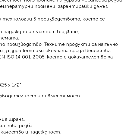
 температурни промени, гарантирайки дълъг
ни технологии в производството, което се
а надеждно и плътно свързване,
темата.
ото производство. Техните продукти са напълно
и за здравето или околната среда вещества.
N ISO 14 001: 2005, което е доказателство за
25 х 1/2"
изводителност и съвместимост:
ния щранг.
ингова резба.
ко качество и надеждност.