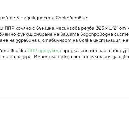
райте в Надеждност и Спокойствие
ки
ППР коляно с външна месингова резба Ø25 х 1/2"
от W
блемно функциониране на вашата водопроводна систем
ане на здравина и стабилност на всяка инсталация, 
айте всички
ППР продукти
предлагани от нас и обору
ти на пазара! Имате ли нужда от консултация за изб