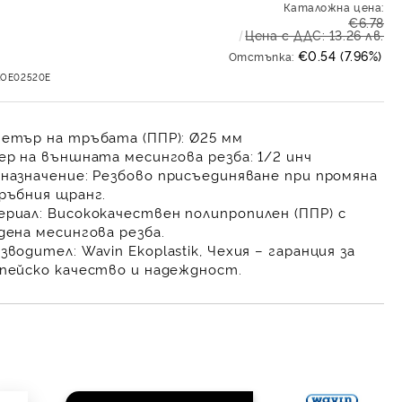
Каталожна цена:
€6.78
Цена с ДДС: 13.26 лв.
€0.54 (7.96%)
Отстъпка:
KOE02520E
етър на тръбата (ППР):
Ø25 мм
ер на външната месингова резба:
1/2 инч
назначение:
Резбово присъединяване при промяна
ръбния щранг.
риал:
Висококачествен полипропилен (ППР) с
дена месингова резба.
зводител:
Wavin Ekoplastik, Чехия – гаранция за
пейско качество и надеждност.