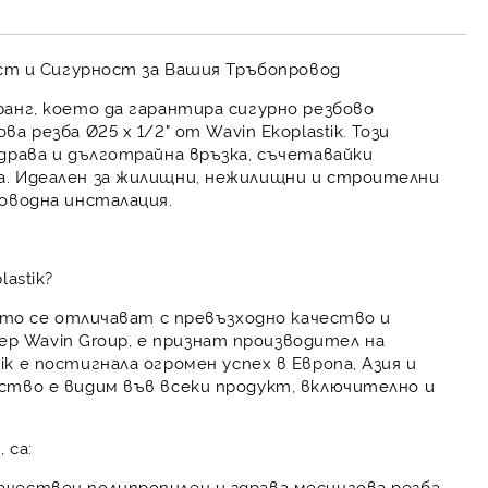
ост и Сигурност за Вашия Тръбопровод
анг, което да гарантира сигурно резбово
ва резба Ø25 х 1/2"
от
Wavin Ekoplastik
. Този
драва и дълготрайна връзка, съчетавайки
а. Идеален за жилищни, нежилищни и строителни
оводна инсталация.
astik?
ито се отличават с превъзходно качество и
дер
Wavin Group
, е признат производител на
ik
е постигнала огромен успех в Европа, Азия и
ство е видим във всеки продукт, включително и
 са:
чествен полипропилен и здрава месингова резба