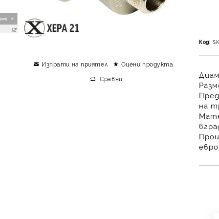
Код:
S
Изпрати на приятел
Оцени продукта
Диам
Сравни
Разм
Пред
на т
Мате
вгра
Прои
евро