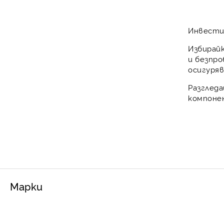
Инвести
Избирай
и безпро
осигуряв
Разглед
компонен
Марки