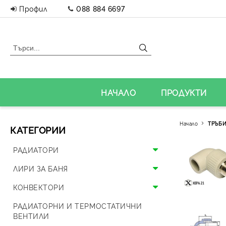
Профил
088 884 6697
НАЧАЛО
ПРОДУКТИ
Начало
ТРЪБИ
КАТЕГОРИИ
РАДИАТОРИ
Алуминиеви радиатори
ЛИРИ ЗА БАНЯ
Панелни радиатори
Алуминиеви лири
КОНВЕКТОРИ
Аксесоари за радиатори
Стоманени лири
Подови конвектори
РАДИАТОРНИ И ТЕРМОСТАТИЧНИ
ВЕНТИЛИ
Дизайнерски радиатори
Дизайнерски лири и вентили
Стенни конвектори