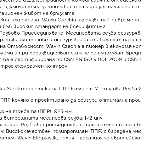
а изключителна устойчивост на корозия, налягане и
тационен живот на връзката.
вни Технологии:
Wavin Czechia използва най-съвремен
 във високия стандарт на всеки фитинг.
Резбово Присъединяване:
Месинговата резба осигуряв
ратявайки течове и осигурявайки стабилност на сис
чна Отговорност:
Wavin Czechia е пионер в екологичн
уеми и при производството им не се използват вредн
та е сертифицирана по ČSN EN ISO 9 001: 2009 и ČSN E
строг екологичен контрол.
ки Характеристики на ППР Коляно с Месингова Резба Ø
о
ППР коляно
е проектирано да осигури оптимална про
р на тръбата (ППР):
Ø25 мм
на вътрешната месингова резба:
1/2 инч
ачение:
Резбово присъединяване при промяна на тръб
л:
Висококачествен полипропилен (ППР) с вградена мес
дител:
Wavin Ekoplastik, Чехия – гаранция за европейс