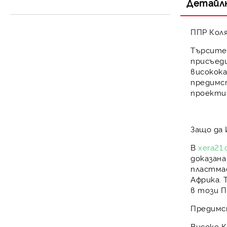
Детайл
Разширителен съд за
Контролни уреди
затворена система
ППР Коля
Търсите 
присъед
високока
предимс
проекти,
Защо да 
В
xera21
доказан
пластма
Африка.
в този
П
Предимст
Високо 