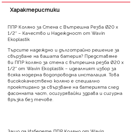
Характеристики
ППР Коляно за Стена с Вътрешна Резба Ø20 х
1/2“ – Качество и Надеждност от Wavin
Ekoplastik
Търсите надеждно и дълготрайно решение за
свързване на вашата батерия? Представяме
ви
ППР коляно за стена с вътрешна резба Ø20 х
1/2“
от
Wavin Ekoplastik
– идеалният избор за
всяка модерна водопроводна инсталация. Това
висококачествено коляно е специално
проектирано за свързване на батерията след
фасонната част, осигурявайки здрава и сигурна
връзка без течове.
Защо да Изберете ППР Коляно от Wavin