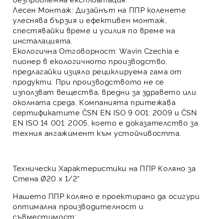
Лесен Монтаж:
Дизайнът на ППР коленете
улеснява бързия и ефективен монтаж,
спестявайки време и усилия по време на
инсталацията.
Екологична Отговорност:
Wavin Czechia е
пионер в екологичното производство,
предлагайки изцяло рециклируема гама от
продукти. При производството не се
използват вещества, вредни за здравето или
околната среда. Компанията притежава
сертификатите ČSN EN ISO 9 001: 2009 и ČSN
EN ISO 14 001: 2005, което е доказателство за
техния ангажимент към устойчивостта.
Технически Характеристики на ППР Коляно за
Стена Ø20 х 1/2“
Нашето ППР коляно е проектирано да осигури
оптимална производителност и
съвместимост: