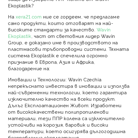
Ekoplastik?
На
xera21.com
ние се гордеем, че предлагаме
само продукти, които отговарят на най-
високите стандарти за качество.
Wavin
Ekoplastik
, част от световния лидер
Wavin
Group
, е доказано име в производството на
пластмасови тръбопроводни системи. Тяхната
система
Ekoplastik
е спечелила огромно
признание в Европа, Азия и Африка,
благодарение на:
Иновации и Технологии:
Wavin Czechia
непрекъснато инвестира в иновации и използва
най-съвременни технологии, което гарантира
изключително качество на всеки продукт.
Дълъг Експлоатационен Живот:
Изработени
от висококачествени полипропиленови
материали, тези ППР колена са изключително
устойчиви на корозия, варовик и високи
температури, което осигурява дългогодишна
безпроблемна експлоатация.