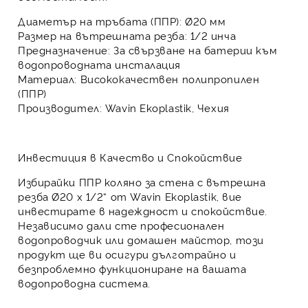
Диаметър на тръбата (ППР):
Ø20 мм
Размер на вътрешната резба:
1/2 инча
Предназначение:
За свързване на батерии към
водопроводната инсталация
Материал:
Висококачествен полипропилен
(ППР)
Производител:
Wavin Ekoplastik, Чехия
Инвестиция в Качество и Спокойствие
Избирайки
ППР коляно за стена с вътрешна
резба Ø20 х 1/2“
от Wavin Ekoplastik, вие
инвестирате в надеждност и спокойствие.
Независимо дали сте професионален
водопроводчик или домашен майстор, този
продукт ще ви осигури дълготрайно и
безпроблемно функциониране на вашата
водопроводна система.