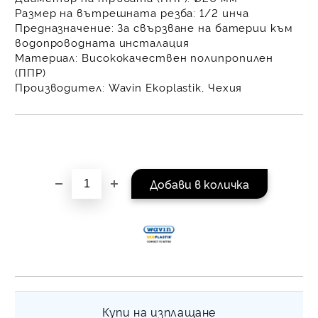
равни месечни вноски 
Размер на вътрешната резба:
1/2 инча
За покупки на стойнос
Предназначение:
За свързване на батерии към
/ €1022.61
водопроводната инсталация
Материал:
Висококачествен полипропилен
(ППР)
Производител:
Wavin Ekoplastik, Чехия
Купи на изплащане