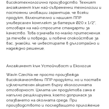
високотехнологично производство
. Техният
ангажимент към
най-съвременни технологии
и
постоянни иновации
гарантира, че всеки
продукт, включително и нашият
ППР
универсален комплект за батерия Ø20 x 1/2"
,
отговаря на
най-строгите стандарти за
качество
. Това означава
по-малко притеснения
за течове и повреди
, и
повече спокойствие
за
вас, знаейки, че инвестирате в дълготрайно и
надеждно решение.
Ангажимент към Устойчивост и Екология
Wavin Czechia
не просто произвежда
висококачествени ППР продукти
, но и поставя
изключителен акцент върху екологичната
отговорност
. Цялата им продуктова гама е
напълно рециклируема
, което допринася за
опазването на околната среда. При
производството и последващото приложение