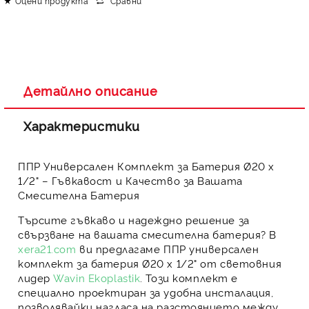
Оцени продукта
Сравни
Детайлно описание
Характеристики
ППР Универсален Комплект за Батерия Ø20 x
1/2" – Гъвкавост и Качество за Вашата
Смесителна Батерия
Търсите
гъвкаво и надеждно решение
за
свързване на вашата смесителна батерия? В
xera21.com
ви предлагаме
ППР универсален
комплект за батерия Ø20 x 1/2"
от световния
лидер
Wavin Ekoplastik
. Този комплект е
специално проектиран за
удобна инсталация
,
позволявайки
нагласа на разстоянието
между