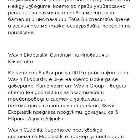
между изводите, което го прави
универсално
решение
за различни типове смесителни
батерии и инсталации. Това ви спестява време
и усилия при монтажа, осигурявайки
перфектно
прилягане
.
Wavin Ekoplastik: Синоним на Иновация и
Качество
Когато става въпрос за
ППР тръби и фитинги
,
Wavin Ekoplastik
е име, на което може да се
доверите. Като част от
Wavin Group
–
водещ
световен доставчик на пластмасови
тръбопроводни системи
за жилищни,
нежилищни и строителни проекти, Wavin
Ekoplastik предлага продукти, доказали се в
Европа, Азия и Африка
.
Wavin Czechia
, където се произвежда
системата Ekoplastik, е пример за
иновации и