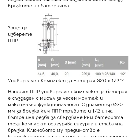
връзките на батерията.
Защо да
изберете
ППР
Универсален Комплект за Батерия Ø20 x 1/2”?
Нашият
ППР универсален комплект за батерия
е създаден с мисъл за
лесен монтаж и
максимална функционалност
. С диаметър Ø20
мм за връзка към ППР тръбите и 1/2 инча
вътрешна резба за свързване към батерията,
този комплект осигурява
сигурна и стабилна
връзка
. Ключовото му предимство е
възможността за регулиране на разстоянието