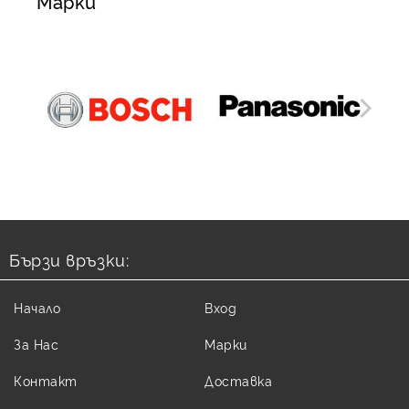
Марки
Бързи връзки:
Начало
Вход
За Нас
Марки
Контакт
Доставка