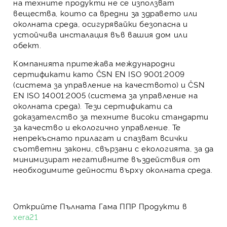
на техните продукти
не се използват
вещества, които са вредни за здравето или
околната среда
, осигурявайки
безопасна и
устойчива инсталация
във вашия дом или
обект.
Компанията притежава международни
сертификати като
ČSN EN ISO 9001:2009
(система за управление на качеството) и
ČSN
EN ISO 14001:2005
(система за управление на
околната среда). Тези сертификати са
доказателство за техните
високи стандарти
за качество и екологично управление
. Те
непрекъснато прилагат и спазват всички
съответни закони, свързани с екологията, за да
минимизират негативните въздействия
от
необходимите дейности върху околната среда.
Открийте Пълната Гама ППР Продукти в
xera21