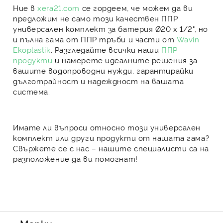
Ние в
xera21.com
се гордеем, че можем да ви
предложим не само този
качествен ППР
универсален комплект за батерия Ø20 x 1/2"
, но
и
пълна гама от ППР тръби и части
от
Wavin
Ekoplastik
. Разгледайте всички наши
ППР
продукти
и намерете идеалните решения за
вашите водопроводни нужди, гарантирайки
дълготрайност и надеждност на вашата
система.
Имате ли въпроси относно този универсален
комплект или други продукти от нашата гама?
Свържете се с нас – нашите специалисти са на
разположение да ви помогнат!