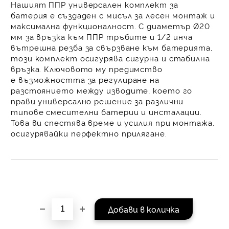
Нашият
ППР универсален комплект за
равни месечни вноски 
батерия
е създаден с мисъл за
лесен монтаж и
За покупки на стойнос
максимална функционалност
. С диаметър Ø20
/ €1022.61
мм за връзка към ППР тръбите и 1/2 инча
вътрешна резба за свързване към батерията,
този комплект осигурява
сигурна и стабилна
връзка
. Ключовото му предимство
е
възможността за регулиране на
разстоянието
между изводите, което го
прави
универсално решение
за различни
типове смесителни батерии и инсталации.
Това ви спестява време и усилия при монтажа,
осигурявайки
перфектно прилягане
.