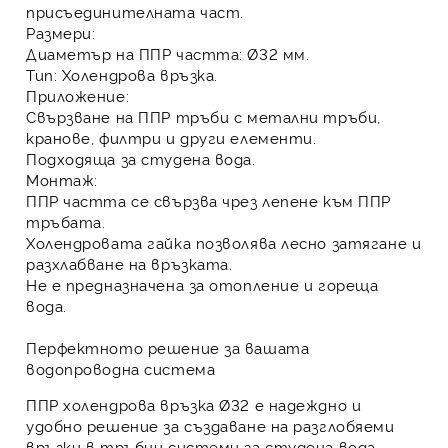
присъединителната част.
Размери
:
Диаметър на
ППР
частта: Ø32 мм.
Тип
:
Холендрова връзка
.
Приложение
:
Свързване на
ППР тръби
с метални тръби,
кранове, филтри и други елементи.
Подходяща за студена вода.
Монтаж
:
ППР
частта се свързва чрез лепене към
ППР
тръбата
.
Холендровата гайка позволява лесно затягане и
разхлабване на връзката.
Не е предназначена за отопление и гореща
вода.
Перфектното решение за вашата
водопроводна система
ППР холендрова връзка Ø32
е надеждно и
удобно решение за създаване на разглобяеми
връзки в тръбни системи за студена вода.