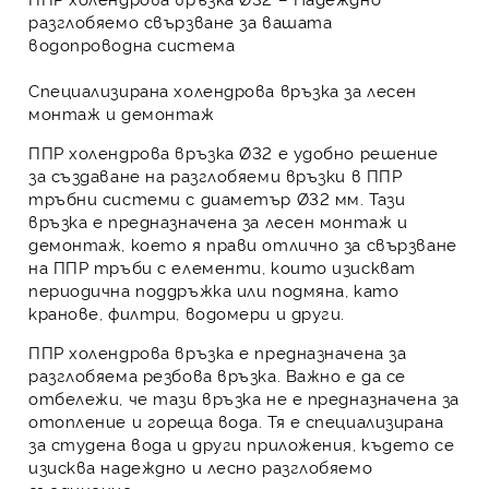
разглобяемо свързване за вашата
водопроводна система
Специализирана холендрова връзка за лесен
монтаж и демонтаж
ППР холендрова връзка Ø32
е
удобно
решение
за създаване на разглобяеми връзки в
ППР
тръбни системи с диаметър Ø32 мм. Тази
връзка е предназначена за лесен монтаж и
демонтаж, което я прави
отлично
за свързване
на
ППР тръби
с елементи, които изискват
периодична поддръжка или подмяна, като
кранове, филтри, водомери и други.
ППР холендрова връзка
е предназначена за
разглобяема резбова връзка. Важно е да се
отбележи, че тази връзка не е предназначена за
отопление и гореща вода. Тя е специализирана
за студена вода и други приложения, където се
изисква надеждно и лесно разглобяемо