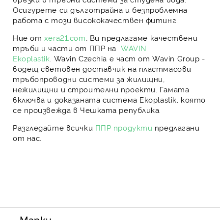
Осигурете си дълготрайна и безпроблемна
работа с този висококачествен
фитинг
.
Ние от
xera21.com
, Ви предлагаме
качествени
тръби и части от ППР на
WAVIN
Ekoplastik
.
Wavin Czechia
е част от
Wavin Group
-
водещ световен доставчик на пластмасови
тръбопроводни системи за жилищни,
нежилищни и строителни проекти. Гамата
включва и доказаната система
Ekoplastik
, която
се произвежда в Чешката република.
Разгледайте всички
ППР продукти
предлагани
от нас.
Марки