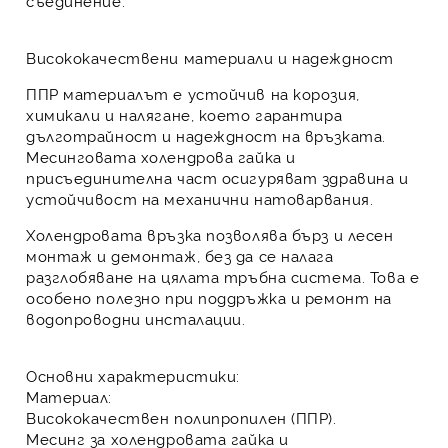
съединение.
Висококачествени материали и надеждност
ППР материалът
е устойчив на корозия,
химикали и налягане, което гарантира
дълготрайност и надеждност на връзката.
Месинговата холендрова гайка и
присъединителна част осигуряват здравина и
устойчивост на механични натоварвания.
Холендровата връзка
позволява бърз и лесен
монтаж и демонтаж, без да се налага
разглобяване на цялата тръбна система. Това е
особено полезно при поддръжка и ремонт на
водопроводни инсталации.
Основни характеристики:
Материал
:
Висококачествен
полипропилен (ППР)
.
Месинг за холендровата гайка и