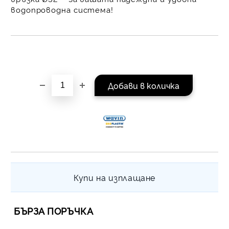
равни месечни вноски 
водопроводна система!
За покупки на стойнос
/ €1022.61
Купи на изплащане
БЪРЗА ПОРЪЧКА