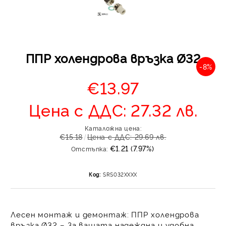
ППР холендрова връзка Ø32
-8%
€13.97
Отложено до 30 дни 
изпращане на поръчка
Цена с ДДС: 27.32 лв.
оскъпяване. За покупк
до 400 лв. / €204,52
Каталожна цена:
€15.18
Цена с ДДС: 29.69 лв.
Плащане на 4 вноски.
€1.21 (7.97%)
Отстъпка:
от стойността на по
момента с карта. Ос
се разделя на 3 равни
Код:
SRS032XXXX
без оскъпяване. За пок
стойност до 1000 лв. 
Плащане на 6 вноски
Лесен монтаж и демонтаж: ППР холендрова
на поръчката се разпр
връзка Ø32 – За вашата надеждна и удобна