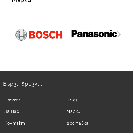
Бързи връзки:
Начало
Вход
За Нас
Марки
Контакт
Доставка