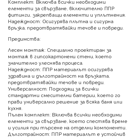
Комплект
: Включва всички необходими
елементи за свързване, включително
ППР
фитинги
, закрепващи елементи и уплътнения.
Надеждност
: Осигурява плътна и сигурна
връзка, предотвратявайки течове и повреди.
Предимства:
Лесен монтаж
: Специално проектиран за
монтаж в гипсокартонени стени, което
значително улеснява процеса.
Надеждност
:
ППР материалът
осигурява
здравина и дълготрайност на връзката,
предотвратявайки течове и повреди.
Универсалност
: Подходящ за всички
стандартни смесителни батерии, което го
прави универсално решение за всяка баня или
кухня.
Пълен комплект
: Включва всички необходими
елементи за свързване, което спестява време
и усилия при търсене на отделни компоненти.
Дълготрайност
:
ППР материалът
е устойчив