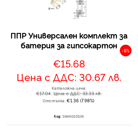
ППР Универсален комплект за
батерия за гипсокартон
-8%
€15.68
Отложено до 30 дни 
изпращане на поръчка
Цена с ДДС: 30.67 лв.
оскъпяване. За покупк
до 400 лв. / €204,52
Каталожна цена:
Плащане на 4 вноски.
€17.04
Цена с ДДС: 33.33 лв.
от стойността на по
€1.36 (7.98%)
Отстъпка:
момента с карта. Ос
се разделя на 3 равни
Код:
SNKK020SXX
без оскъпяване. За пок
стойност до 1000 лв. 
Плащане на 6 вноски