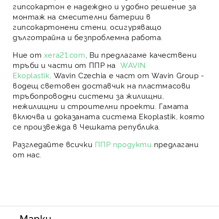
гипсокартон
е надеждно и удобно решение за
монтаж на смесителни батерии в
гипсокартонени стени, осигуряващо
дълготрайна и безпроблемна работа.
Ние от
xera21.com
, Ви предлагаме
качествени
тръби и части от ППР на
WAVIN
Ekoplastik
.
Wavin Czechia
е част от
Wavin Group
-
водещ световен доставчик на пластмасови
тръбопроводни системи за жилищни,
нежилищни и строителни проекти. Гамата
включва и доказаната система
Ekoplastik
, която
се произвежда в Чешката република.
Разгледайте всички
ППР продукти
предлагани
от нас.
Марки