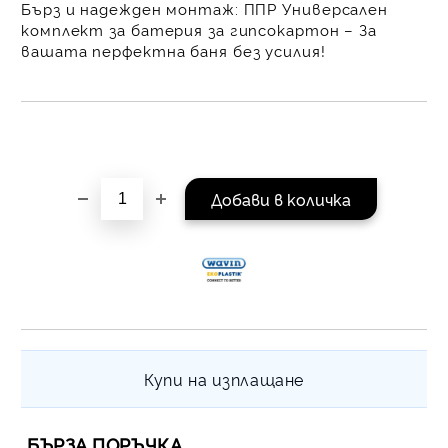
Бърз и надежден монтаж: ППР Универсален
на поръчката се разпр
комплект за батерия за гипсокартон – За
равни месечни вноски 
вашата перфектна баня без усилия!
За покупки на стойнос
/ €1022.61
Купи на изплащане
БЪРЗА ПОРЪЧКА