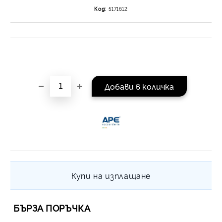
на поръчката се разпр
Код:
5171612
равни месечни вноски 
За покупки на стойнос
/ €1022.61
Купи на изплащане
БЪРЗА ПОРЪЧКА