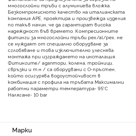
многослойни тръби с алуминиева вложка
.
Безкомпромисното качество на
италианската
компания APE, проектира и произвежда изделия
по такъв начин, че да гарантират висока
надеждност във времето.
Компресионните
фитинги
за
многослойни тръби pеx/al/pеx
, не
се нуждаят от специално оборудване за
сглобяване и това изключително улеснява
монтажа при изграждането на инсталация.
Фитингите/
адаптори, колена, тройници,
свръзки
и т.н / са оборудвани с О-пръстен,
който осигурява водоустойчивост в
комбинация с профила на тръбата Максимални
работни параметри температура- 95°C
Налягане- 10 bar
Марки