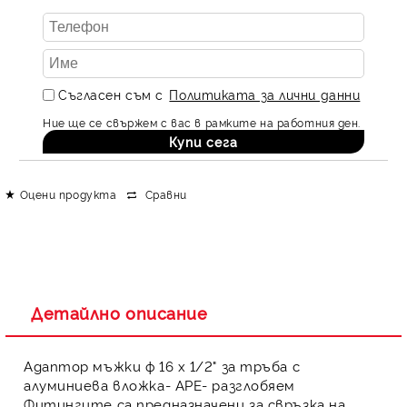
Съгласен съм с
Политиката за лични данни
Ние ще се свържем с вас в рамките на работния ден.
Оцени продукта
Сравни
Детайлно описание
Адаптор мъжки ф 16 х 1/2" за тръба с
алуминиева вложка- APE- разглобяем
Фитингите
са предназначени за свръзка на