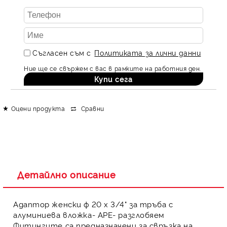
Съгласен съм с
Политиката за лични данни
Ние ще се свържем с вас в рамките на работния ден.
Оцени продукта
Сравни
Детайлно описание
Адаптор женски ф 20 х 3/4" за тръба с
алуминиева вложка- APE- разглобяем
Фитингите
са предназначени за свръзка на