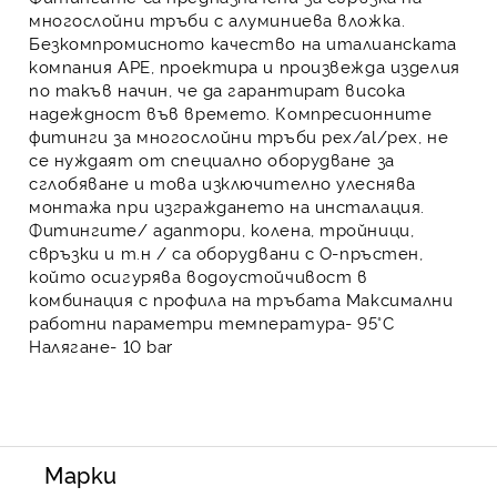
многослойни тръби с алуминиева вложка
.
Безкомпромисното качество на
италианската
компания APE, проектира и произвежда изделия
по такъв начин, че да гарантират висока
надеждност във времето.
Компресионните
фитинги
за
многослойни тръби pеx/al/pеx
, не
се нуждаят от специално оборудване за
сглобяване и това изключително улеснява
монтажа при изграждането на инсталация.
Фитингите/
адаптори, колена, тройници,
свръзки
и т.н / са оборудвани с О-пръстен,
който осигурява водоустойчивост в
комбинация с профила на тръбата Максимални
работни параметри температура- 95°C
Налягане- 10 bar
Марки