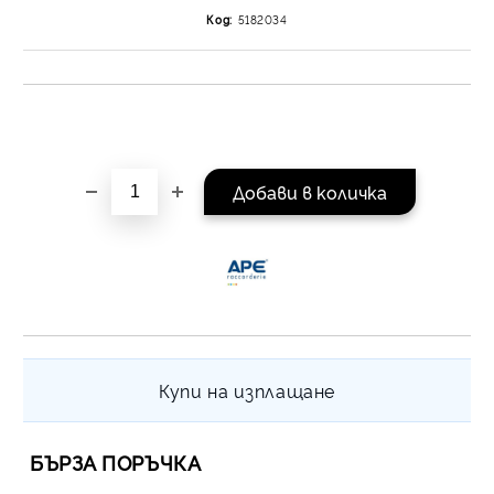
на поръчката се разпр
Код:
5182034
равни месечни вноски 
За покупки на стойнос
/ €1022.61
Купи на изплащане
БЪРЗА ПОРЪЧКА