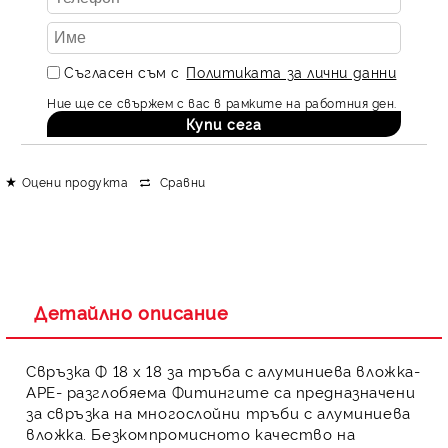
Съгласен съм с
Политиката за лични данни
Ние ще се свържем с вас в рамките на работния ден.
Оцени продукта
Сравни
Детайлно описание
Свръзка Ф 18 х 18 за тръба с алуминиева вложка-
APE- разглобяема
Фитингите
са предназначени
за свръзка на
многослойни тръби с алуминиева
вложка
. Безкомпромисното качество на