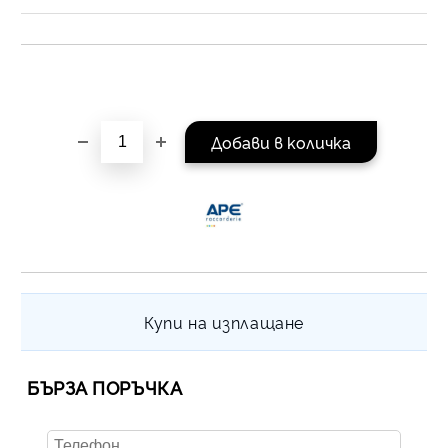
на поръчката се разпр
равни месечни вноски 
За покупки на стойнос
/ €1022.61
Купи на изплащане
БЪРЗА ПОРЪЧКА