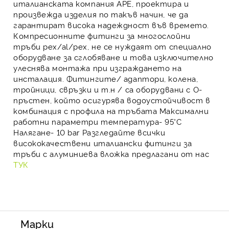
италианската
компания APE, проектира и
произвежда изделия по такъв начин, че да
гарантират висока надеждност във времето.
Компресионните фитинги
за
многослойни
тръби pеx/al/pеx
, не се нуждаят от специално
оборудване за сглобяване и това изключително
улеснява монтажа при изграждането на
инсталация. Фитингите/
адаптори, колена,
тройници, свръзки
и т.н / са оборудвани с О-
пръстен, който осигурява водоустойчивост в
комбинация с профила на тръбата Максимални
работни параметри температура- 95°C
Налягане- 10 bar
Разгледайте всички
висококачествени италиански фитинги за
тръби с алуминиева вложка предлагани от нас
ТУК
Марки