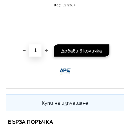
на поръчката се разпр
Код:
5272634
равни месечни вноски 
За покупки на стойнос
/ €1022.61
Купи на изплащане
БЪРЗА ПОРЪЧКА