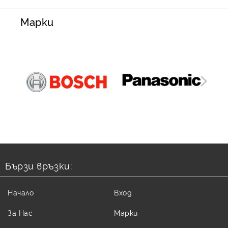
Марки
Бързи връзки:
Начало
Вход
За Нас
Марки