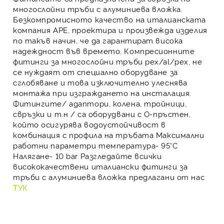
многослойни тръби с алуминиева вложка
.
Безкомпромисното качество на
италианската
компания APE, проектира и произвежда изделия
по такъв начин, че да гарантират висока
надеждност във времето.
Компресионните
фитинги
за
многослойни тръби pеx/al/pеx
, не
се нуждаят от специално оборудване за
сглобяване и това изключително улеснява
монтажа при изграждането на инсталация.
Фитингите/
адаптори, колена, тройници,
свръзки
и т.н / са оборудвани с О-пръстен,
който осигурява водоустойчивост в
комбинация с профила на тръбата Максимални
работни параметри температура- 95°C
Налягане- 10 bar
Разгледайте всички
висококачествени италиански фитинги за
тръби с алуминиева вложка предлагани от нас
ТУК