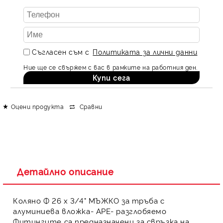
Съгласен съм с
Политиката за лични данни
Ние ще се свържем с вас в рамките на работния ден.
Оцени продукта
Сравни
Детайлно описание
Коляно Ф 26 х 3/4" МЪЖКО за тръба с
алуминиева вложка- APE- разглобяемо
Фитингите
са предназначени за свръзка на