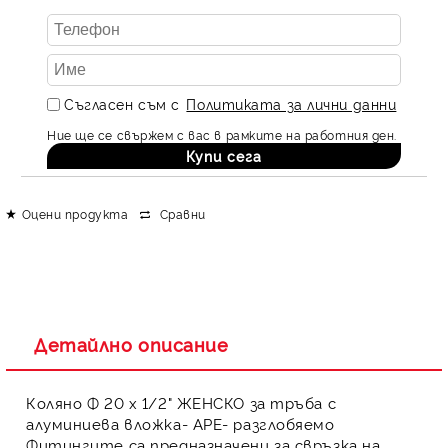
Съгласен съм с
Политиката за лични данни
Ние ще се свържем с вас в рамките на работния ден.
Оцени продукта
Сравни
Детайлно описание
Коляно Ф 20 х 1/2" ЖЕНСКО за тръба с
алуминиева вложка- APE- разглобяемо
Фитингите
са предназначени за свръзка на