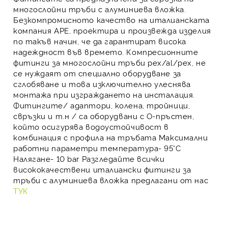
многослойни тръби с алуминиева вложка
.
Безкомпромисното качество на
италианската
компания APE, проектира и произвежда изделия
по такъв начин, че да гарантират висока
надеждност във времето.
Компресионните
фитинги
за
многослойни тръби pеx/al/pеx
, не
се нуждаят от специално оборудване за
сглобяване и това изключително улеснява
монтажа при изграждането на инсталация.
Фитингите/
адаптори, колена, тройници,
свръзки
и т.н / са оборудвани с О-пръстен,
който осигурява водоустойчивост в
комбинация с профила на тръбата Максимални
работни параметри температура- 95°C
Налягане- 10 bar
Разгледайте всички
висококачествени италиански фитинги за
тръби с алуминиева вложка предлагани от нас
ТУК