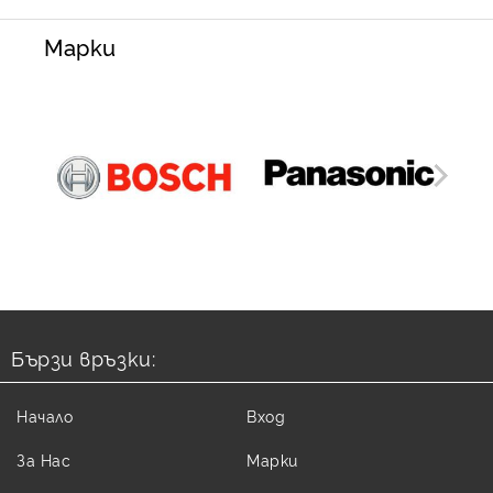
Марки
Бързи връзки:
Начало
Вход
За Нас
Марки