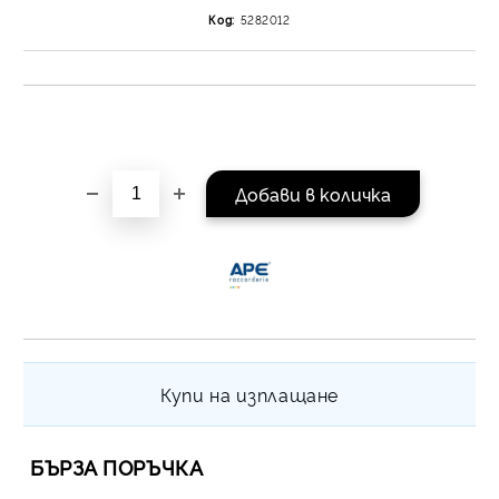
на поръчката се разпр
Код:
5282012
равни месечни вноски 
За покупки на стойнос
/ €1022.61
Купи на изплащане
БЪРЗА ПОРЪЧКА