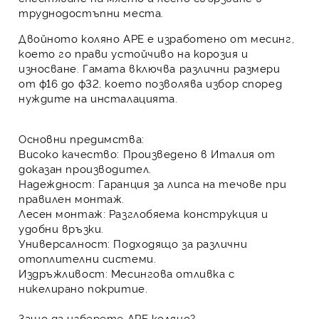
труднодостъпни места.
Двойното коляно APE
е изработено от
месинг
,
което го прави устойчиво на корозия и
износване. Гамата включва различни размери
от ф16 до ф32, което позволява избор според
нуждите на инсталацията.
Основни предимства:
Високо качество
: Произведено в Италия от
доказан производител.
Надеждност
: Гаранция за липса на течове при
правилен монтаж.
Лесен монтаж
: Разглобяема конструкция и
удобни връзки.
Универсалност
: Подходящо за различни
отоплителни системи.
Издръжливост
: Месингова отливка с
никелирано покритие.
Защо да изберете APE коляно?