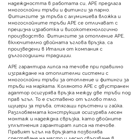
надеждността
в работата си, APE предлага
многослойни тръби
и
фитинги за парно
.
Фитингите за тръба с алуминиева вложка
и
многослойните тръби APE
се отличават с
прецизна изработка
и
високотехнологично
производство
.
Фитингите за отопление APE
,
включително
двойната ъглова връзка
, са
произведени в Италия от компания с
дългогодишни традиции.
APE
гарантира липса на течове при правилно
изграждане на отоплителни системи с
многослойни тръби за отопление
и
фитинги за
тръби
на марката.
Коляното APE
с
двустранен
адаптор
осигурява връзка между две тръби под
прав ъгъл. То е съставено от ъглово тяло,
щуцери за тръба, стягащи пръстени и гайка.
Разглобяемата конструкция
осигурява лесен
монтаж и надеждна свръзка, като
двойните
уплътнения
гарантират липса на течове.
Правият ъгъл на връзката позволява
спестяване на място и лесно свързване в