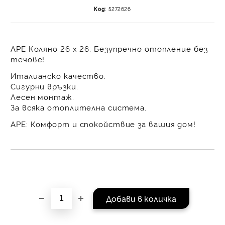
на поръчката се разпр
Код:
5272626
равни месечни вноски 
За покупки на стойнос
/ €1022.61
APE Коляно 26 х 26: Безупречно отопление без
течове!
Италианско качество.
Сигурни връзки.
Лесен монтаж.
За всяка отоплителна система.
APE: Комфорт и спокойствие за вашия дом!