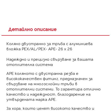
Детайлно описание
Коляно двустранно за тръба с алуминиева
вложка PЕX/AL/PЕX- APE- 26 х 26
Надеждно и прецизно свързване за вашата
отоплителна система
APE коляното
с двустранна резба е
висококачествен фитинг
, предназначен за
свързване на многослойни тръби в
отоплителни системи. То гарантира
отлично
качество
и
надеждност
, благодарение на
утвърдената марка APE.
За хора, които ценят
високото качество
и