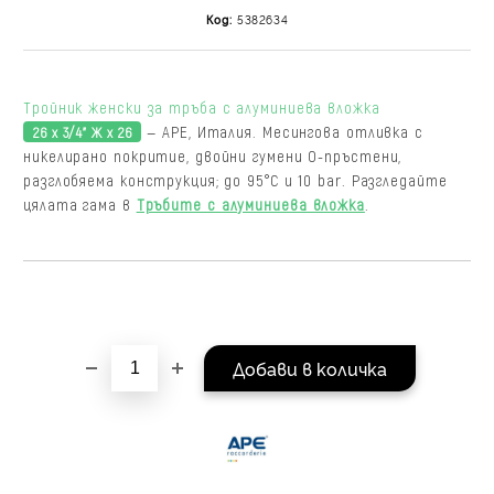
на поръчката се разпр
Код:
5382634
равни месечни вноски 
За покупки на стойнос
/ €1022.61
Тройник женски за тръба с алуминиева вложка
— APE, Италия. Месингова отливка с
26 х 3/4" Ж х 26
никелирано покритие, двойни гумени О-пръстени,
разглобяема конструкция; до 95°C и 10 bar. Разгледайте
цялата гама в
Тръбите с алуминиева вложка
.