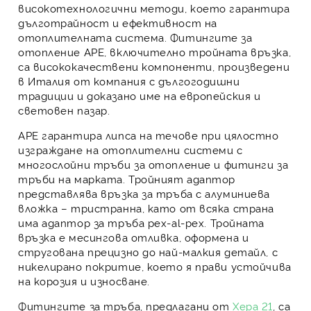
високотехнологични методи, което гарантира
дълготрайност и ефективност на
отоплителната система.
Фитингите за
отопление APE
, включително
тройната връзка
,
са висококачествени компоненти, произведени
в Италия от компания с дългогодишни
традиции и доказано име на европейския и
световен пазар.
APE
гарантира липса на течове при цялостно
изграждане на отоплителни системи с
многослойни тръби за отопление
и
фитинги за
тръби
на марката.
Тройният адаптор
представлява
връзка за тръба
с
алуминиева
вложка
– тристранна, като от всяка страна
има
адаптор за тръба pex-al-pex
.
Тройната
връзка
е месингова отливка, оформена и
стругована прецизно до най-малкия детайл, с
никелирано покритие, което я прави устойчива
на корозия и износване.
Фитингите за тръба
, предлагани от
Хера 21
, са