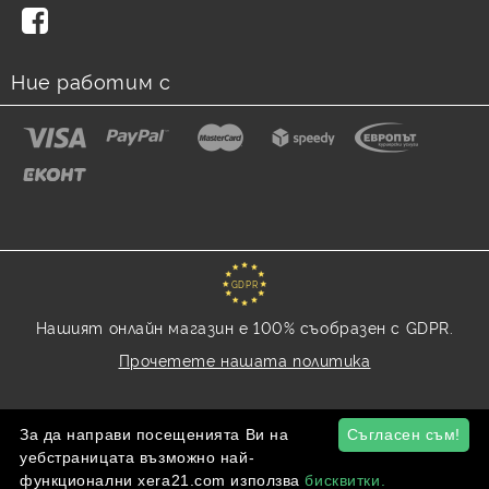
Ние работим с
GDPR
Нашият онлайн магазин е 100% съобразен с GDPR.
Прочетете нашата политика
Моите лични данни
За да направи посещенията Ви на
Съгласен съм!
уебстраницата възможно най-
функционални xera21.com използва
бисквитки.
Онлайн магазин от SELITON