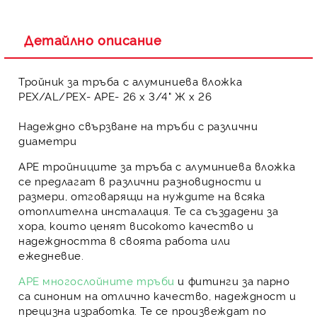
Детайлно описание
Тройник за тръба с алуминиева вложка
PЕX/AL/PЕX- APE- 26 х 3/4" Ж х 26
Надеждно свързване на тръби с различни
диаметри
APE тройниците
за тръба с алуминиева вложка
се предлагат в различни разновидности и
размери, отговарящи на нуждите на всяка
отоплителна инсталация. Те са създадени за
хора, които ценят високото качество и
надеждността в своята работа или
ежедневие.
APE многослойните тръби
и
фитинги за парно
са синоним на отлично качество, надеждност и
прецизна изработка. Те се произвеждат по