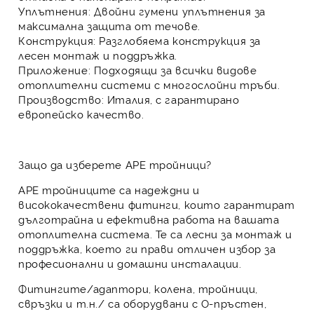
Уплътнения
: Двойни гумени уплътнения за
максимална защита от течове.
Конструкция
: Разглобяема конструкция за
лесен монтаж и поддръжка.
Приложение
: Подходящи за всички видове
отоплителни системи с многослойни тръби.
Производство
: Италия, с гарантирано
европейско качество.
Защо да изберете APE тройници?
APE тройниците
са надеждни и
висококачествени фитинги, които гарантират
дълготрайна и ефективна работа на вашата
отоплителна система. Те са лесни за монтаж и
поддръжка, което ги прави отличен избор за
професионални и домашни инсталации.
Фитингите/
адаптори
,
колена
,
тройници
,
свръзки
и т.н./ са оборудвани с О-пръстен,