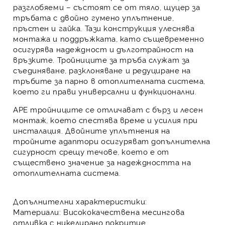
разглобяеми – състоят се от тяло, щуцер за
тръбата с двойно гумено уплътнение,
пръстен и гайка. Тази конструкция улеснява
монтажа и поддръжката, като същевременно
осигурява надеждност и дълготрайност на
връзките.
Тройниците за тръба
служат за
съединяване, разклоняване и редуциране на
тръбите за парно
в отоплителната система,
което ги прави универсални и функционални.
APE тройниците
се отличават с бърз и лесен
монтаж, което спестява време и усилия при
инсталация. Двойните уплътнения на
тройните адаптори
осигуряват допълнителна
сигурност срещу течове, което е от
съществено значение за надеждността на
отоплителната система.
Допълнителни характеристики:
Материали
: Висококачествена месингова
отливка с никелирано покритие.