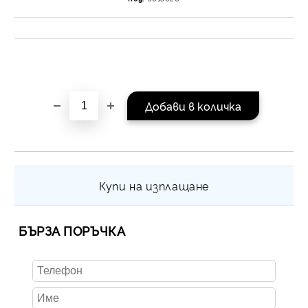
на поръчката се разпр
равни месечни вноски 
За покупки на стойнос
/ €1022.61
Купи на изплащане
БЪРЗА ПОРЪЧКА