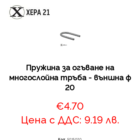
Отложено до 30 дни 
Пружина за огъване на
изпращане на поръчка
многослойна тръба - външна ф
оскъпяване. За покупк
до 400 лв. / €204,52
20
Плащане на 4 вноски.
от стойността на по
€4.70
момента с карта. Ос
се разделя на 3 равни
Цена с ДДС: 9.19 лв.
без оскъпяване. За пок
стойност до 1000 лв. 
Плащане на 6 вноски
Код:
5015020