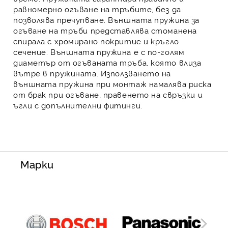
равномерно огъване на тръбите
, без да
позволява пречупване. Външната пружина за
огъване на тръби представлява стоманена
спирала с хромирано покритие и кръгло
сечение.
Външната пружина е с по-голям
диаметър от огъваната тръба
, която влиза
вътре в пружината. Използването на
външната пружина при монтаж намалява риска
от брак при огъване, правенето на свръзки и
ъгли с допълнителни фитинги.
Марки