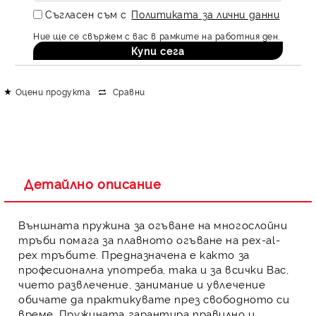
Съгласен съм с
Политиката за лични данни
Ние ще се свържем с вас в рамките на работния ден.
Оцени продукта
Сравни
Детайлно описание
Външната пружина за огъване на многослойни
тръби
помага за плавното огъване на
pex-al-
pex тръбите
. Предназначена е както за
професионална употреба, така и за всички Вас,
чието развлечение, занимание и увлечение
обичате да практикувате през свободното си
време. Пружината гарантира
правилно и