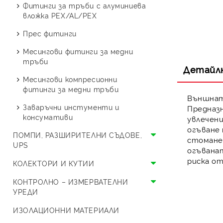
Стоящи с две серпентини
Буферни съдове
Термопомпи Austria Email
изолация
Фитинги за тръби с алуминиева
резба
Смукатели
Спирателни и шибърни
вложка PEX/AL/PEX
Термопомпи Crystal OPAL
Сферични кранове МЖ
кранове
Поцинковани фитинги
Прес фитинги
резба
Термопомпи Crystal ONYX
ВиК кранчета
Месингова водопроводна
Месингови фитинги за медни
Холендрови кранове
Термопомпи Thermolux
арматура
тръби
Детайл
Специализирани кранове
Термопомпи LG
Смесители
Месингови компресионни
фитинги за медни тръби
Единичен сплит LG
Термопомпи HYUNDAI
Външнат
Заваръчни инстументи и
Предназн
Моноблок LG
Единичен сплит HYUNDAI
Термопомпи Bosch
консумативи
увлечен
Моноблок HYUNDAI
огъване
ПОМПИ, РАЗШИРИТЕЛНИ СЪДОВЕ,
стоманен
UPS
огъвана
риска от
Циркулационни помпи и UPS
КОЛЕКТОРИ И КУТИИ
Разширителни съдове
Колектори
КОНТРОЛНО – ИЗМЕРВАТЕЛНИ
УРЕДИ
Разширителен съд за
Кутии
отворена система
Предпазни уреди
ИЗОЛАЦИОННИ МАТЕРИАЛИ