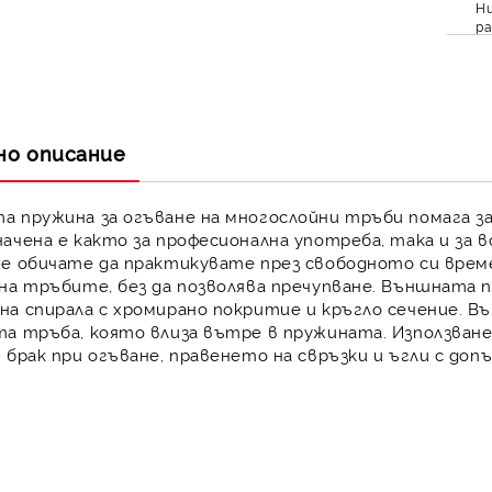
Ни
ра
но описание
а пружина за огъване на многослойни тръби
помага з
ачена е както за професионална употреба, така и за в
ие обичате да практикувате през свободното си вре
 на тръбите
, без да позволява пречупване. Външната
а спирала с хромирано покритие и кръгло сечение.
Въ
та тръба
, която влиза вътре в пружината. Използва
 брак при огъване, правенето на свръзки и ъгли с до