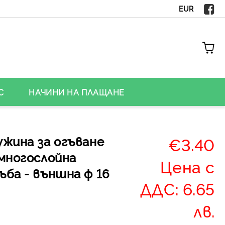
EUR
С
НАЧИНИ НА ПЛАЩАНЕ
ужина за огъване
€3.40
 многослойна
Цена с
ба - външна ф 16
ДДС: 6.65
лв.