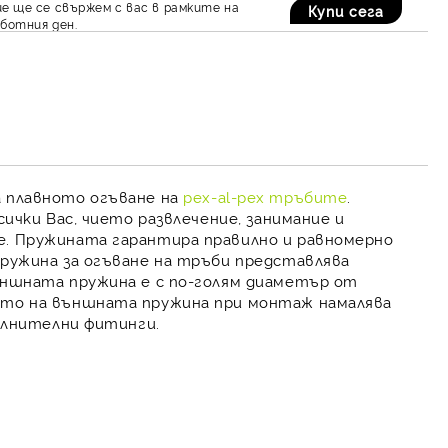
е ще се свържем с вас в рамките на
ботния ден.
а плавното огъване на
pex-al-pex тръбите
.
сички Вас, чието развлечение, занимание и
ме. Пружината гарантира
правилно и равномерно
 пружина за огъване на тръби представлява
ншната пружина е с по-голям диаметър от
нето на външната пружина при монтаж намалява
пълнителни фитинги.