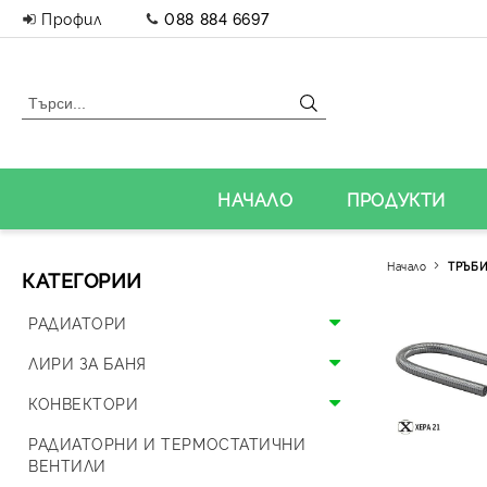
Профил
088 884 6697
НАЧАЛО
ПРОДУКТИ
Начало
ТРЪБИ
КАТЕГОРИИ
РАДИАТОРИ
Алуминиеви радиатори
ЛИРИ ЗА БАНЯ
Панелни радиатори
Алуминиеви лири
КОНВЕКТОРИ
Аксесоари за радиатори
Стоманени лири
Подови конвектори
РАДИАТОРНИ И ТЕРМОСТАТИЧНИ
ВЕНТИЛИ
Дизайнерски радиатори
Дизайнерски лири и вентили
Стенни конвектори