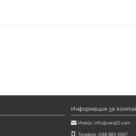
Информация за конта
Имейл:
info@xera21.com
Телефон:
088 884 6697