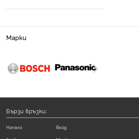
Разширителен съд за
Контролни уреди
затворена система
Марки
Бързи връзки:
Начало
Вход