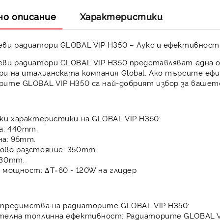
но описание
Характеристики
еви радиатори GLOBAL VIP H350
– Лукс и ефективнос
еви радиатори GLOBAL VIP H350
представляват една о
ри на италианската компания
Global
. Ако търсите ефи
орите
GLOBAL VIP H350
са най-добрият избор за вашет
ки характеристики на GLOBAL VIP H350
:
а: 440mm.
на: 95mm.
ово разстояние: 350mm.
 80mm.
 мощност: ΔT=60 - 120W на глидер
 предимства на радиаторите GLOBAL VIP H350
:
телна топлинна ефективност:
Радиаторите
GLOBAL V