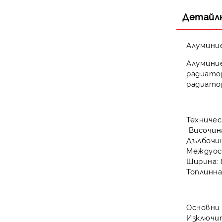
Детайл
Алумини
Алумини
радиато
радиат
Техничес
Височин
Дълбочи
Междуос
Ширина:
Топлинна
Основни
Изключи