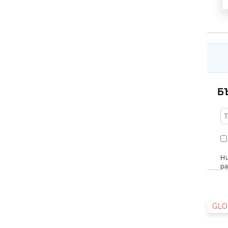
Б
Ни
ра
GLO