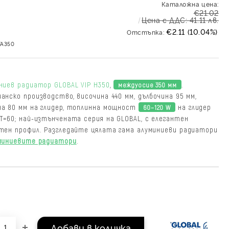
Каталожна цена:
€21.02
Цена с ДДС: 41.11 лв.
€2.11 (10.04%)
Отстъпка:
TA350
ниев радиатор GLOBAL VIP H350
,
.
междуосие 350 мм
анско производство, височина 440 мм, дълбочина 95 мм,
а 80 мм на глидер, топлинна мощност
на глидер
60–120 W
T=60; най-изтънчената серия на GLOBAL, с елегантен
тен профил. Разгледайте цялата гама алуминиеви радиатори
миниевите радиатори
.