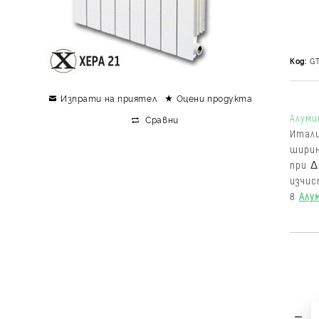
Код:
G
Изпрати на приятел
Оцени продукта
Алуми
Сравни
Итали
ширин
при Δ
изчис
в
Алу