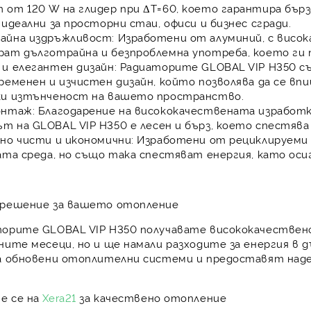
т
от 120 W на глидер при ΔT=60, което гарантира бър
 идеални за просторни стаи, офиси и бизнес сгради.
айна издръжливост:
Изработени от алуминий, с висок
ират
дълготрайна и безпроблемна употреба
, което ги
и елегантен дизайн:
Радиаторите
GLOBAL VIP H350
съ
ременен и изчистен дизайн, който позволява да се вп
ки изтънченост на вашето пространство.
онтаж:
Благодарение на висококачествената изработ
ът на
GLOBAL VIP H350
е лесен и бърз, което спестява 
но чисти и икономични:
Изработени от рециклируеми 
ата среда, но също така спестяват енергия, като ос
 решение за вашето отопление
торите
GLOBAL VIP H350
получавате
висококачествен
ните месеци, но и ще намали разходите за енергия в дъ
за обновени отоплителни системи и предоставят
над
е се на
Xera21
за качествено отопление