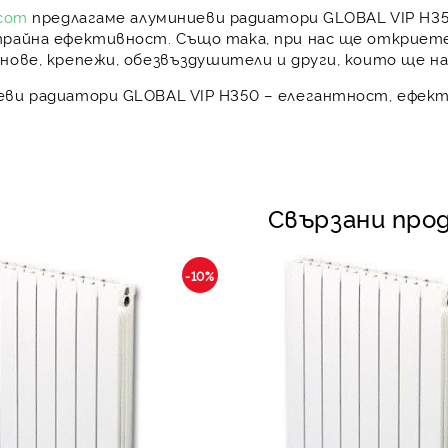
.com
предлагаме
алуминиеви радиатори GLOBAL VIP H3
трайна ефективност. Също така, при нас ще открие
анове
,
крепежи
,
обезвъздушители
и други, които ще 
еви радиатори GLOBAL VIP H350
– елегантност, ефект
Свързани про
-10%