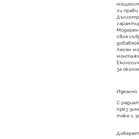
мощнос
ги прави
Дълготр
гарант
Модерен 
своя съв
добавяй
Лесен м
монтаж
Екологич
за околн
Идеално
С радиа
през зим
така и 
Доверет