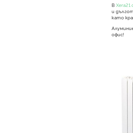
В
Xera21
и дълго
като
кр
Алумини
офис!