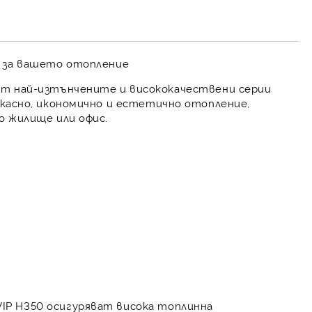
т за вашето отопление
т най-изтънчените и висококачествени серии
касно, икономично и естетично отопление,
о жилище или офис.
IP H350
осигуряват
висока топлинна