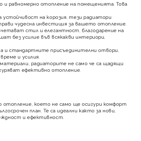
зо и равномерно отопление на помещенията. Това
а устойчивост на корозия, тези радиатори
 прави чудесна инвестиция за вашето отопление.
четават стил и елегантност, благодарение на
ишат без усилие във всякакви интериори,
ка и стандартните присъединителни отвори,
време и усилия.
материали, радиаторите не само че са щадящи
игуряват ефективно отопление.
о отопление
, което не само ще осигури комфорт
лгосрочен план. Те са идеални както за нови,
еждност и ефективност
.