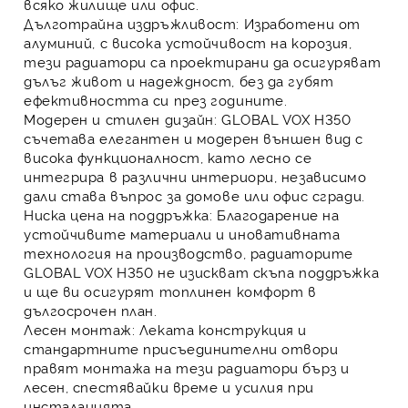
всяко жилище или офис.
Дълготрайна издръжливост:
Изработени от
алуминий, с висока устойчивост на корозия,
тези радиатори са проектирани да осигуряват
дълъг живот и надеждност, без да губят
ефективността си през годините.
Модерен и стилен дизайн:
GLOBAL VOX H350
съчетава елегантен и модерен външен вид с
висока функционалност, като лесно се
интегрира в различни интериори, независимо
дали става въпрос за домове или офис сгради.
Ниска цена на поддръжка:
Благодарение на
устойчивите материали и иновативната
технология на производство, радиаторите
GLOBAL VOX H350
не изискват скъпа поддръжка
и ще ви осигурят топлинен комфорт в
дългосрочен план.
Лесен монтаж:
Леката конструкция и
стандартните присъединителни отвори
правят монтажа на тези радиатори бърз и
лесен, спестявайки време и усилия при
инсталацията.