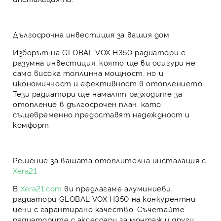
Дългосрочна инвестиция за вашия дом
Изборът на
GLOBAL VOX H350
радиатори е
разумна инвестиция, която ще ви осигури не
само
висока топлинна мощност
, но и
икономичност и ефективност в отоплението.
Тези радиатори ще намалят разходите за
отопление в дългосрочен план, като
същевременно предоставят надеждност и
комфорт.
Решение за вашата отоплителна инсталация с
Xera21
В
Xera21.com
ви предлагаме
алуминиеви
радиатори GLOBAL VOX H350
на конкурентни
цени с гарантирано качество. Съчетайте
радиаторите с
аксесоари за монтаж
и други