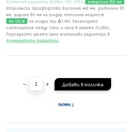
Алуминиев радиатор GLOBAL VOX H350
,
.
междуосие 350 мм
равни месечни вноски 
Италианско производство, височина 440 мм, дълбочина 95
За покупки на стойнос
мм, ширина 80 мм на глидер, топлинна мощност
/ €1022.61
на глидер при ΔT=60; балансирано
60–120 W
съотношение между стил и цена в гамата GLOBAL.
Разгледайте цялата гама алуминиеви радиатори в
Алуминиевите радиатори
.