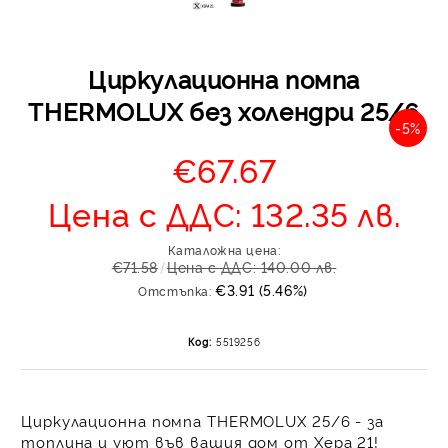
Циркулационна помпа
THERMOLUX без холендри 25/6
-5%
€67.67
Цена с ДДС: 132.35 лв.
Отложено до 30 дни 
изпращане на поръчка
оскъпяване. За покупк
Каталожна цена:
€71.58
Цена с ДДС: 140.00 лв.
до 400 лв. / €204,52
€3.91 (5.46%)
Отстъпка:
Плащане на 4 вноски.
от стойността на по
момента с карта. Ос
Код:
5519256
се разделя на 3 равни
без оскъпяване. За пок
стойност до 1000 лв. 
Циркулационна помпа THERMOLUX 25/6 - за
Плащане на 6 вноски
топлина и уют във вашия дом от
Хера 21
!