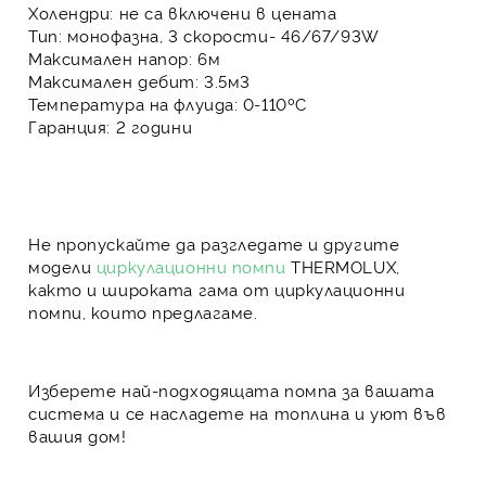
Холендри:
не са включени в цената
Тип:
монофазна, 3 скорости- 46/67/93W
Максимален напор:
6м
Максимален дебит:
3.5м3
Температура на флуида:
0-110ºС
Гаранция:
2 години
Не пропускайте да разгледате и другите
модели
циркулационни помпи
THERMOLUX,
както и широката гама от циркулационни
помпи, които предлагаме.
Изберете най-подходящата помпа за вашата
система и се насладете на топлина и уют във
вашия дом!