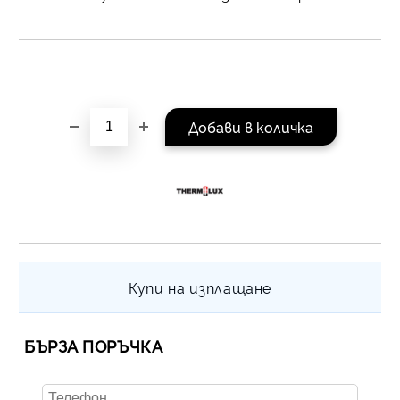
на поръчката се разпр
равни месечни вноски 
За покупки на стойнос
/ €1022.61
Купи на изплащане
БЪРЗА ПОРЪЧКА