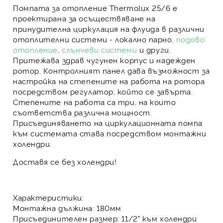
Помпата за отопление Thermolux 25/6
е
проектирана за осъществяване на
принудителна циркулация на флуида в различни
отоплителни системи -
локално парно
,
подово
отопление
,
слънчеви системи
и други.
Притежава здрав чугунен корпус и надежден
ротор. Контролният панел дава възможност за
настройка на степените на работа на ротора
посредством регулатор, който се завърта.
Степените на работа са три, на които
съответства различна мощност.
Присъединяването на циркулационната помпа
към системата става посредством монтажни
холендри.
Доставя се без холендри!
Характеристики:
Монтажна дължина:
180мм
Присъединителен размер:
11/2" към холендри