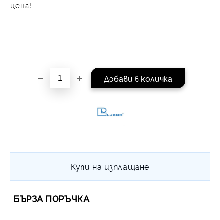
цена!
на поръчката се разпр
равни месечни вноски 
За покупки на стойнос
/ €1022.61
Купи на изплащане
БЪРЗА ПОРЪЧКА