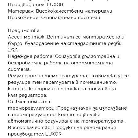
Производител:
LUXOR
Материал:
Висококачествени материали
Приложение:
Отоплителни системи
Предимства:
Лесен монтаж:
Вентилът се монтира лесно и
бързо, благодарение на стандартните резби
1/2".
Надеждна работа:
Осигурява дълготрайна и
безпроблемна работа на
отоплителната
система
.
Регулиране на температурата:
Позволява да се
регулира температурата в помещението,
като се контролира потока на топла вода
към
радиатора
.
Съвместимост с
терморегулатори:
Предназначен за използване
с
терморегулатор
, което позволява
автоматично регулиране на температурата.
Високо качество:
Продукт на реномирания
производител LUXOR.