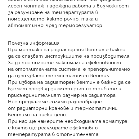
лесен монтаж, надеждна работа и възможност
за регулиране на температурата в
помещението, както ръчно, така и
автоматично, чрез
терморегулатор
.
Полезна информация:
При монтажа на
радиаторния вентил
е важно
да се спазват инструкциите на производителя.
За да постигнете максимална ефективност
на
отоплителната система
, е препоръчително
да използвате
термостатичен вентил
.
При избора на
радиаторен вентил
е важно да се
вземат предвид диаметърът на тръбите и
присъединителният размер на
радиатора
.
Ние предлагаме голямо разнообразие
от
радиаторни кранове
и
термостатични
вентили
на ниски цени.
При нас ще намерите необходимата арматура,
с която ще регулирате ефективно
температурата в
отоплителната