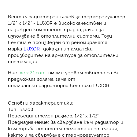
Вентил радиаторен ъглов за терморегулатор
1/2" x 1/2" -
LUXOR е висококачествен и
надежден компонент, предназначен за
използване в
отоплителни системи
. Този
вентил е произведен от реномираната
марка
LUXOR
- доказан италиански
производител на арматура за
отоплителни
инсталации
.
Ние,
xera21.com
, имаме удоволствието да Ви
предложим голяма гама от
италиански
радиаторни вентили
LUXOR.
Основни характеристики:
Тип:
Ъглов
Присъединителен размер:
1/2" x 1/2"
Предназначение:
За свързване към
радиатор
и
към тръба от
отоплителната инсталация
,
както и за свързване с
терморегулатор
.