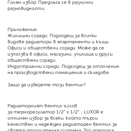
Голям избор:
Предлага се в различни
разновидности.
Приложение:
Жилищни сгради:
Подходящ за всички
видове
радиатори
в апартаменти и къщи.
Офиси и обществени сгради:
Може да се
използва в офиси, магазини, училища и други
обществени сгради.
Индустриални сгради:
Подходящ за отопление
на производствени помещения и складове.
Защо да изберете този вентил?
Радиаторният вентил
ъглов
за
терморегулатор
1/2" x 1/2" - LUXOR е
отличен избор за всеки, който търси
качествен и надежден
радиаторен вентил
за
своята
отоплителна система
. Той предлага