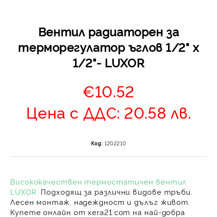
Вентил радиаторен за
терморегулатор ъглов 1/2" х
1/2"- LUXOR
€10.52
Отложено до 30 дни 
Цена с ДДС: 20.58 лв.
изпращане на поръчка
оскъпяване. За покупк
до 400 лв. / €204,52
Код:
1202210
Плащане на 4 вноски.
от стойността на по
момента с карта. Ос
се разделя на 3 равни
Висококачествен термостатичен вентил
без оскъпяване. За пок
LUXOR
.
Подходящ за различни видове тръби.
стойност до 1000 лв. 
Лесен монтаж, надеждност и дълъг живот.
Купете онлайн от
xera21.com
на най-добра
Плащане на 6 вноски