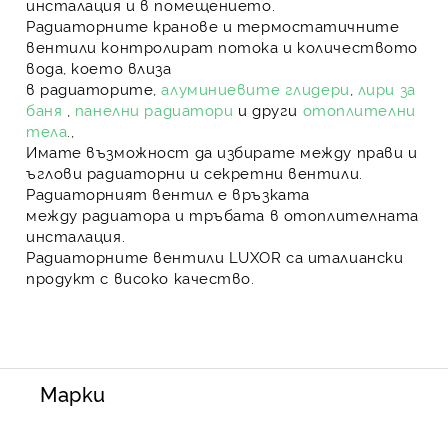
инсталация
и в помещението.
Радиаторните кранове
и
термостатичните
вентили
контролират потока и количеството
вода, което влиза
в
радиаторите
,
алуминиевите глидери
,
лири за
баня
,
панелни радиатори
и други
отоплителни
тела
.,
Имате възможност да избирате между прави и
ъглови
радиаторни
и
секретни вентили
.
Радиаторният вентил
е връзката
между
радиатора
и тръбата в
отоплителната
инсталация
.
Радиаторните вентили
LUXOR са италиански
продукт с високо качество.
Марки