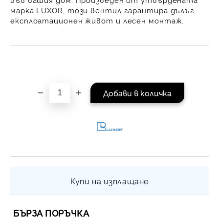
равни месечни вноски 
марка LUXOR
, този вентил гарантира дълъг
За покупки на стойнос
експлоатационен живот
и
лесен монтаж
.
/ €1022.61
Купи на изплащане
БЪРЗА ПОРЪЧКА