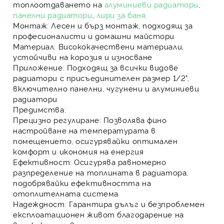
топлоотдаването на
алуминиеви радиатори
,
панелни радиатори
,
лири за баня
.
Монтаж
: Лесен и бърз монтаж, подходящ за
професионалисти и домашни майстори
Материал
: Висококачествени материали,
устойчиви на корозия и износване
Приложение
: Подходящ за всички видове
радиатори с присъединителен размер 1/2",
включително панелни, чугунени и алуминиеви
радиатори
Предимства:
Прецизно регулиране
: Позволява фино
настройване на температурата в
помещението, осигурявайки оптимален
комфорт и икономия на енергия
Ефективност
: Осигурява равномерно
разпределение на топлината в радиатора,
подобрявайки ефективността на
отоплителната система
Надеждност
: Гарантира дълъг и безпроблемен
експлоатационен живот благодарение на