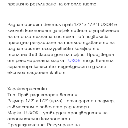
прецизно регулиране на отоплението
Радиаторният вентил прав 1/2" x 1/2" LUXOR
е
ключов компонент за ефективното управление
на
отоплителната система
. Той позволява
прецизно регулиране на топлоотдаването на
радиаторите, осигурявайки комфорт и
топлина във вашия дом или офис. Произведен
от реномираната марка
LUXOR
, този вентил
гарантира качество, надеждност и дълъг
експлоатационен живот.
Характеристики:
Тип
: Прав радиаторен вентил
Размер
: 1/2" x 1/2" (цола) - стандартен размер,
съвместим с повечето радиатори
Марка
: LUXOR - утвърден производител на
отоплителни компоненти
Предназначение
: Регулиране на