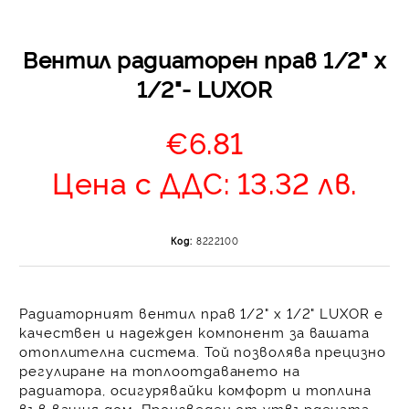
Вентил радиаторен прав 1/2" x
1/2"- LUXOR
€6.81
Отложено до 30 дни 
Цена с ДДС: 13.32 лв.
изпращане на поръчка
оскъпяване. За покупк
до 400 лв. / €204,52
Код:
8222100
Плащане на 4 вноски.
от стойността на по
момента с карта. Ос
Радиаторният вентил прав 1/2" x 1/2" LUXOR
е
се разделя на 3 равни
качествен и надежден компонент за вашата
без оскъпяване. За пок
отоплителна система. Той позволява прецизно
стойност до 1000 лв. 
регулиране на топлоотдаването на
Плащане на 6 вноски
радиатора
, осигурявайки
комфорт
и
топлина
на поръчката се разпр
във вашия дом. Произведен от
утвърдената