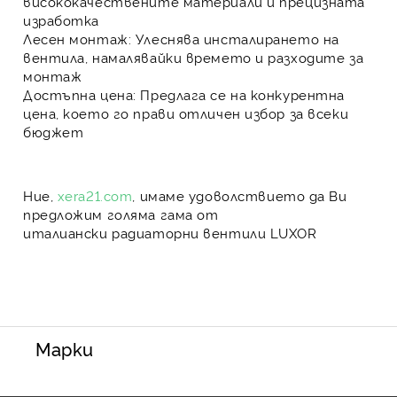
висококачествените материали и прецизната
изработка
Лесен монтаж
: Улеснява инсталирането на
вентила, намалявайки времето и разходите за
монтаж
Достъпна цена
: Предлага се на конкурентна
цена, което го прави отличен избор за всеки
бюджет
Ние,
xera21.com
, имаме удоволствието да Ви
предложим голяма гама от
италиански
радиаторни вентили LUXOR
Марки