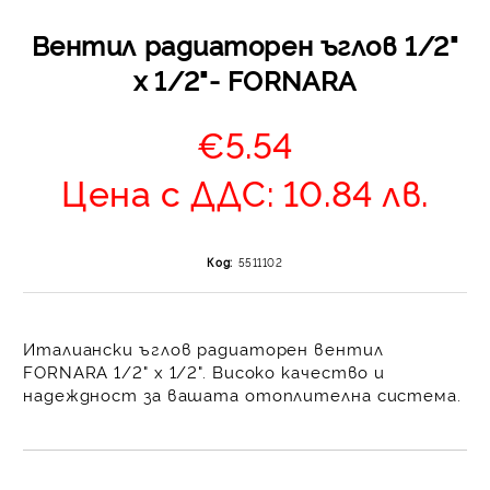
Вентил радиаторен ъглов 1/2"
x 1/2"- FORNARA
€5.54
Цена с ДДС: 10.84 лв.
Отложено до 30 дни 
изпращане на поръчка
оскъпяване. За покупк
Код:
5511102
до 400 лв. / €204,52
Плащане на 4 вноски.
от стойността на по
Италиански ъглов радиаторен вентил
момента с карта. Ос
FORNARA 1/2" x 1/2". Високо качество и
се разделя на 3 равни
надеждност за вашата отоплителна система.
без оскъпяване. За пок
стойност до 1000 лв. 
Плащане на 6 вноски
на поръчката се разпр