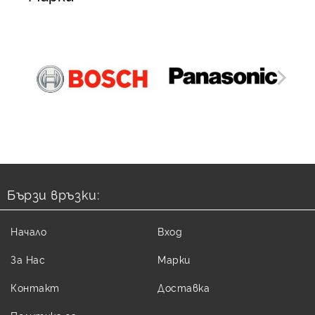
Бързи връзки:
Начало
Вход
За Нас
Марки
Контакт
Доставка