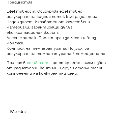
Предимства:
Ефективност:
Осигурява ефективно
регулиране на водния поток към радиатора.
Надеждност:
Изработен от качествени
материали, гарантиращи дълъг
експлоатационен живот.
Лесен монтаж:
Проектиран за лесен и бърз
монтаж.
Контрол на температурата:
Позволява
регулиране на температурата в помещението.
При нас в
xera21.com
,
ще откриете голям избор
от
радиаторни вентили
и други
отоплителни
компоненти
на
конкурентни цени
.
Марки