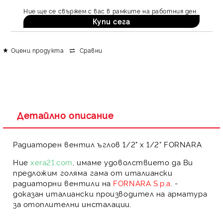
Ние ще се свържем с вас в рамките на работния ден.
Оцени продукта
Сравни
Детайлно описание
Радиаторен вентил ъглов 1/2" x 1/2" FORNARA
Ние
xera21.com
, имаме удоволствието да Ви
предложим голяма гама от
италиански
радиаторни вентили
на
FORNARA S.p.a
. -
доказан италиански производител на арматура
за отоплителни инсталации.