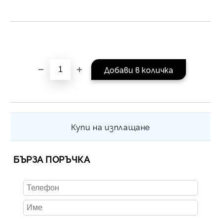
равни месечни вноски 
За покупки на стойнос
/ €1022.61
Купи на изплащане
БЪРЗА ПОРЪЧКА