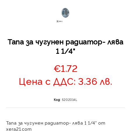
Тапа за чугунен радиатор- лява
1 1/4"
Отложено до 30 дни 
изпращане на поръчка
€1.72
оскъпяване. За покупк
до 400 лв. / €204,52
Цена с ДДС: 3.36 лв.
Плащане на 4 вноски.
от стойността на по
момента с карта. Ос
Код:
5202014L
се разделя на 3 равни
без оскъпяване. За пок
стойност до 1000 лв. 
Плащане на 6 вноски
Тапа за чугунен радиатор- лява 1 1/4" от
xera21.com
на поръчката се разпр