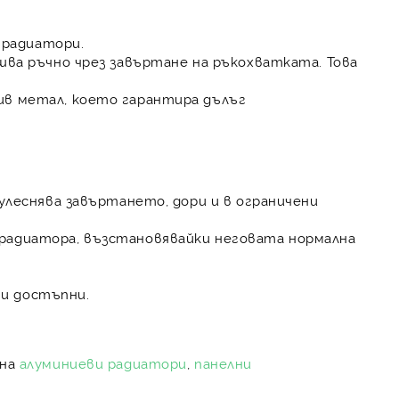
 радиатори.
шва ръчно чрез завъртане на ръкохватката. Това
ив метал, което гарантира дълъг
улеснява завъртането, дори и в ограничени
радиатора, възстановявайки неговата нормална
и достъпни.
 на
алуминиеви радиатори
,
панелни