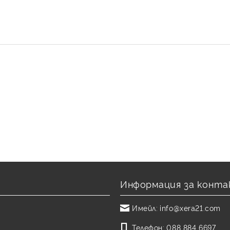
Информация за конта
Имейл:
info@xera21.com
Телефон:
088 884 6697