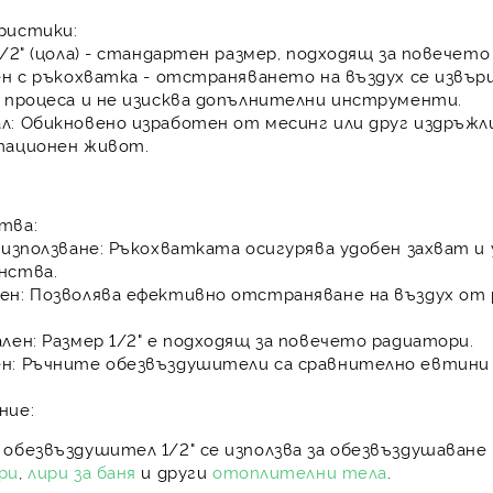
ристики:
/2" (цола) - стандартен размер, подходящ за повечето
н с ръкохватка - отстраняването на въздух се извър
 процеса и не изисква допълнителни инструменти.
л:
Обикновено изработен от месинг или друг издръжл
тационен живот.
тва:
 използване:
Ръкохватката осигурява удобен захват и 
нства.
ен:
Позволява ефективно отстраняване на въздух от 
лен:
Размер 1/2" е подходящ за повечето радиатори.
н:
Ръчните обезвъздушители са сравнително евтини 
ние:
обезвъздушител 1/2" се използва за обезвъздушаване
ри
,
лири за баня
и други
отоплителни тела
.