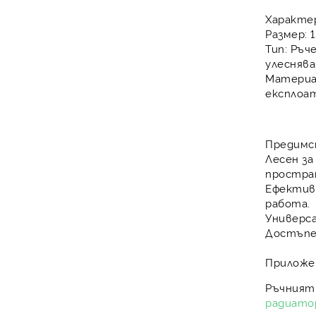
Характе
Размер:
1
Тип:
Ръче
улеснява
Материа
експлоа
Предимс
Лесен за
простра
Ефектив
работа.
Универса
Достъпе
Приложе
Ръчният 
радиато