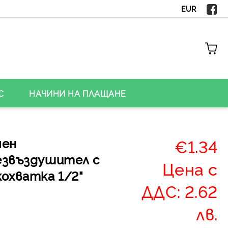
EUR
С
НАЧИНИ НА ПЛАЩАНЕ
чен
€1.34
езвъздушител с
Цена с
охватка 1/2"
ДДС: 2.62
лв.