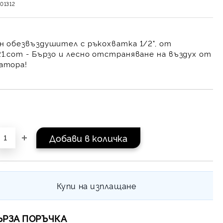
01312
н обезвъздушител с ръкохватка 1/2", от
21.com
- Бързо и лесно отстраняване на въздух от
атора!
Купи на изплащане
ЪРЗА ПОРЪЧКА