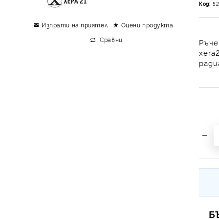
Код:
52
Изпрати на приятел
Оцени продукта
Сравни
Ръче
xera
ради
Б