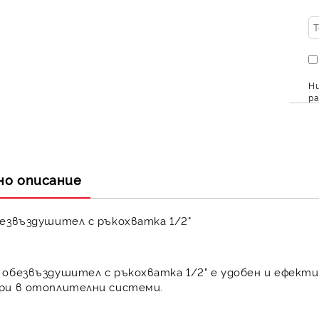
Ни
ра
но описание
езвъздушител с ръкохватка 1/2"
 обезвъздушител с ръкохватка 1/2" е удобен и ефект
ри в отоплителни системи.