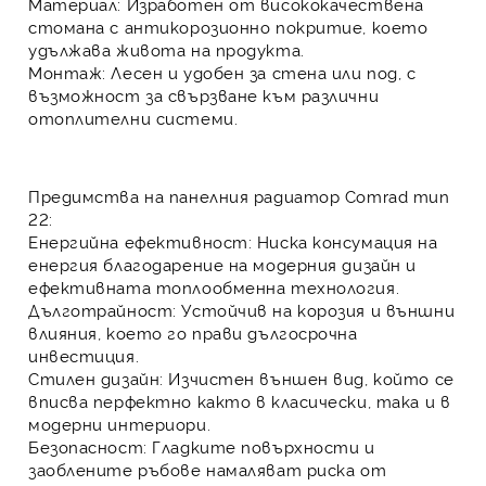
Материал:
Изработен от висококачествена
стомана с антикорозионно покритие, което
удължава живота на продукта.
Монтаж:
Лесен и удобен за стена или под, с
възможност за свързване към различни
отоплителни системи.
Предимства на панелния радиатор Comrad тип
22:
Енергийна ефективност:
Ниска консумация на
енергия благодарение на модерния дизайн и
ефективната топлообменна технология.
Дълготрайност:
Устойчив на корозия и външни
влияния, което го прави дългосрочна
инвестиция.
Стилен дизайн:
Изчистен външен вид, който се
вписва перфектно както в класически, така и в
модерни интериори.
Безопасност:
Гладките повърхности и
заоблените ръбове намаляват риска от