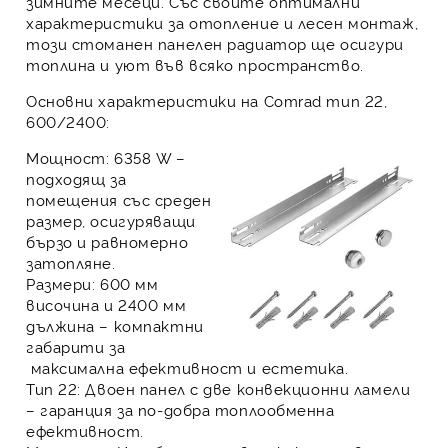
зимните месеци. Със своите оптимални
характеристики за отопление и лесен монтаж,
този стоманен панелен радиатор ще осигури
топлина и уют във всяко пространство.
Основни характеристики на Comrad тип 22,
600/2400:
Мощност:
6358 W –
подходящ за
помещения със среден
размер, осигуряващи
бързо и равномерно
затопляне.
Размери:
600 мм
височина и 2400 мм
дължина – компактни
габарити за
максимална ефективност и естетика.
Тип 22:
Двоен панел с две конвекционни ламели
– гаранция за по-добра топлообменна
ефективност.