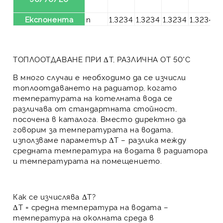
Експонента
n
1,3234
1,3234
1,3234
1,3234
(*)
ТОПЛООТДАВАНЕ ПРИ ΔT, РАЗЛИЧНА ОТ 50°C
В много случаи е необходимо да се изчисли
топлоотдаването на радиатор, когато
температурата на котелната вода се
различава от стандартната стойност,
посочена в каталога. Вместо директно да
говорим за температурата на водата,
използваме параметър
ΔT
– разлика между
средната температура на водата в радиатора
и температурата на помещението.
Как се изчислява ΔT?
ΔT
= средна температура на водата –
температура на околната среда в