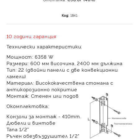
на поръчката се разпр
равни месечни вноски 
Код:
1841
За покупки на стойнос
/ €1022.61
10 години гаранция
Технически характеристики:
Мощност:
6358 W
Размери:
600 мм височина, 2400 мм дължина
Тип:
22 (двойни панели с две конвекционни
ламели)
Материал:
Висококачествена стомана с
антикорозионно покритие
Монтаж:
Стенен или подов
Окомплектовка:
Конзоли за монтаж - 410mm.
Дюбели и винтове
Тапа 1/2"
Ръчен обезвъздушител 1/2"