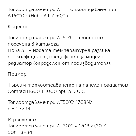
Топлоотдаване при ΔT = Топлоотдаване при
ΔT50°C × (Нова ΔT / 50)^n
Където:
Топлоотдаване при ΔT50°C
– стойност,
посочена в каталога.
Нова ΔT
– новата температурна разлика.
n
– коефициент, специфичен за модела
радиатор (определен от производителя).
Пример:
Търсим топлоотдаването на
панелен радиатор
Comrad H600, L1000
при ΔT30°C:
Топлоотдаване при ΔT50°C: 1708 W
n
= 1,3234
Изчисление:
Топлоотдаване при ΔT30°C = 1708 × (30 /
50)^1,3234