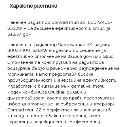
Характеристики
Панелен радиатор Comrad тип 22, 600/2400-
6358W – Съвършена ефективност и стил за
вашия дом
Панелният радиатор Comrad тип 22, размер
600/2400, 6358W
е идеалното решение за
ефективно отопление на вашия дом или офис.
Стоманената конструкция на радиатора
осигурява бързо и равномерно разпределение на
топлината, като предоставя висока
производителност и енергийна ефективност.
Изработен с внимание към детайла, този
модел комбинира изискан дизайн и
дълготрайност, което го прави предпочитан
избор за отопление на съвременни интериори.
Comrad тип 22 е перфектен за инсталации в
жилищни и търговски помещения, като
гарантира надеждност и комфорт през