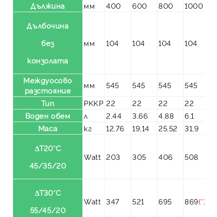
Дължина
мм
400
600
800
1000
Дълбочина
без
мм
104
104
104
104
конзолата
Междуосово
мм
545
545
545
545
разстояние
Тип
PKKP
22
22
22
22
Воден обем
л
2,44
3,66
4,88
6,1
Маса
кг
12,76
19,14
25,52
31,9
ΔT20°C
Watt
203
305
406
508
45/35/20
ΔT30°C
Watt
347
521
695
869
(*)
55/45/20