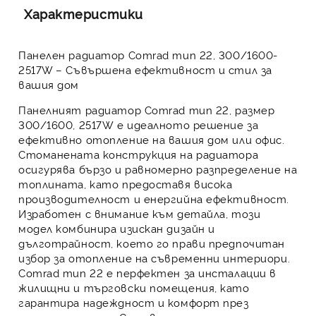
Характеристики
Панелен радиатор Comrad тип 22, 300/1600-
2517W – Съвършена ефективност и стил за
вашия дом
Панелният радиатор Comrad тип 22, размер
300/1600, 2517W
е идеалното решение за
ефективно отопление на вашия дом или офис.
Стоманената конструкция на радиатора
осигурява бързо и равномерно разпределение на
топлината, като предоставя висока
производителност и енергийна ефективност.
Изработен с внимание към детайла, този
модел комбинира изискан дизайн и
дълготрайност, което го прави предпочитан
избор за отопление на съвременни интериори.
Comrad тип 22 е перфектен за инсталации в
жилищни и търговски помещения, като
гарантира надеждност и комфорт през