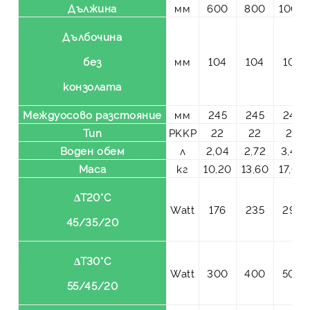
Дължина
мм
600
800
1000
Дълбочина
без
мм
104
104
104
конзолата
Междуосово разстояние
мм
245
245
245
Тип
PKKP
22
22
22
Воден обем
л
2,04
2,72
3,40
Маса
кг
10,20
13,60
17,00
ΔT20°C
Watt
176
235
294
45/35/20
ΔT30°C
Watt
300
400
500
55/45/20