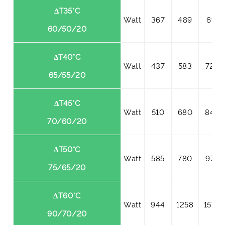
ΔT35°C
Watt
367
489
611
60/50/20
ΔT40°C
Watt
437
583
728
65/55/20
ΔT45°C
Watt
510
680
849
70/60/20
ΔT50°C
Watt
585
780
975
75/65/20
ΔT60°C
Watt
944
1258
1573
90/70/20