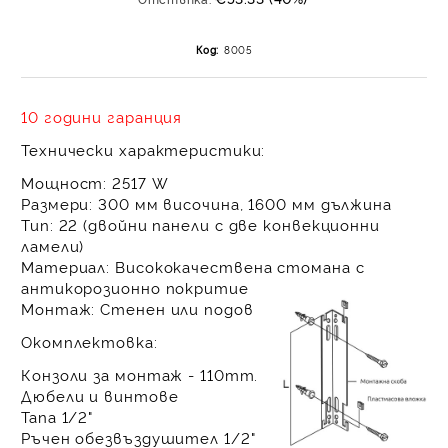
на поръчката се разпр
равни месечни вноски 
Код:
8005
За покупки на стойнос
/ €1022.61
10 години гаранция
Технически характеристики:
Мощност:
2517 W
Размери:
300 мм височина, 1600 мм дължина
Тип:
22 (двойни панели с две конвекционни
ламели)
Материал:
Висококачествена стомана с
антикорозионно покритие
Монтаж:
Стенен или подов
Окомплектовка:
Конзоли за монтаж - 110mm.
Дюбели и винтове
Тапа 1/2"
Ръчен обезвъздушител 1/2"