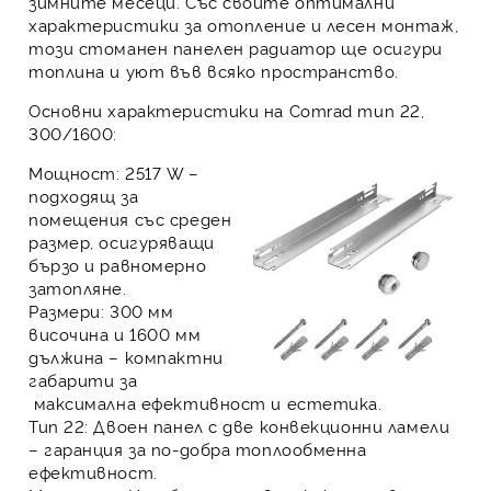
зимните месеци. Със своите оптимални
характеристики за отопление и лесен монтаж,
този стоманен панелен радиатор ще осигури
топлина и уют във всяко пространство.
Основни характеристики на Comrad тип 22,
300/1600:
Мощност:
2517 W –
подходящ за
помещения със среден
размер, осигуряващи
бързо и равномерно
затопляне.
Размери:
300 мм
височина и 1600 мм
дължина – компактни
габарити за
максимална ефективност и естетика.
Тип 22:
Двоен панел с две конвекционни ламели
– гаранция за по-добра топлообменна
ефективност.