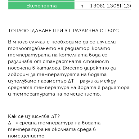
Експонента
n
1,3081
1,3081
1,3081
ТОПЛООТДАВАНЕ ПРИ ΔT, РАЗЛИЧНА ОТ 50°C
В много случаи е необходимо да се изчисли
топлоотдаването на радиатор, когато
температурата на котелната вода се
различава от стандартната стойност,
посочена в каталога. Вместо директно да
говорим за температурата на водата,
използваме параметър
ΔT
– разлика между
средната температура на водата в радиатора
и температурата на помещението.
Как се изчислява ΔT?
ΔT
= средна температура на водата –
температура на околната среда в
помещението.