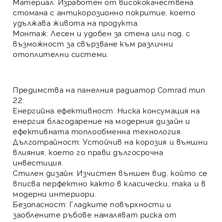
Материал:
Изработен от висококачествена
стомана с антикорозионно покритие, което
удължава живота на продукта.
Монтаж:
Лесен и удобен за стена или под, с
възможност за свързване към различни
отоплителни системи.
Предимства на панелния радиатор Comrad тип
22:
Енергийна ефективност:
Ниска консумация на
енергия благодарение на модерния дизайн и
ефективната топлообменна технология.
Дълготрайност:
Устойчив на корозия и външни
влияния, което го прави дългосрочна
инвестиция.
Стилен дизайн:
Изчистен външен вид, който се
вписва перфектно както в класически, така и в
модерни интериори.
Безопасност:
Гладките повърхности и
заоблените ръбове намаляват риска от