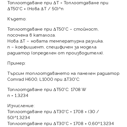
Топлоотдаване при ΔT = Топлоотдаване при
ΔT50°C × (Нова ΔT / 50)^n
Където:
Топлоотдаване при ΔT50°C
– стойност,
посочена в каталога.
Нова ΔT
– новата температурна разлика.
n
– коефициент, специфичен за модела
радиатор (определен от производителя).
Пример:
Търсим топлоотдаването на
панелен радиатор
Comrad H600, L1000
при ΔT30°C:
Топлоотдаване при ΔT50°C: 1708 W
n
= 1,3234
Изчисление:
Топлоотдаване при ΔT30°C = 1708 × (30 /
50)^1,3234
Топлоотдаване при ΔT30°C = 1708 × 0,60^1,3234