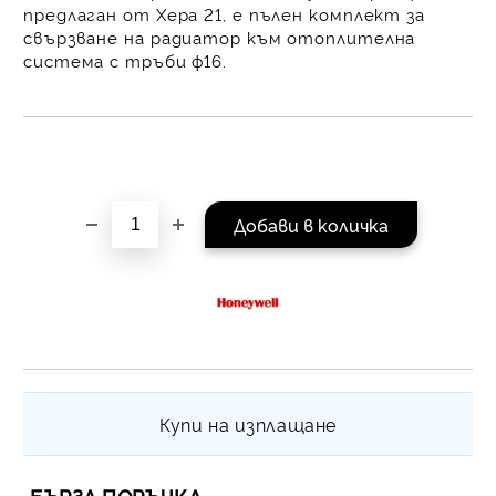
предлаган от Хера 21
, е пълен комплект за
равни месечни вноски 
свързване на радиатор към
отоплителна
За покупки на стойнос
система с тръби ф16
.
/ €1022.61
Купи на изплащане