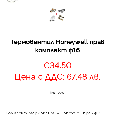
Термовентил Honeywell прав
Отложено до 30 дни 
комплект ф16
изпращане на поръчка
оскъпяване. За покупк
€34.50
до 400 лв. / €204,52
Плащане на 4 вноски.
Цена с ДДС: 67.48 лв.
от стойността на по
момента с карта. Ос
се разделя на 3 равни
Код:
9099
без оскъпяване. За пок
стойност до 1000 лв. 
Плащане на 6 вноски
Комплект термовентил Honeywell прав ф16,
на поръчката се разпр