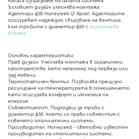
налага изпразване на цялата система.
Ъгловият дизайн улеснява монтажа.
Адаптори ф16 Honeywell (2 броя):
Адапторите
осигуряват надеждно свързване на вентила
към тръбите с диаметър ф16 с
алуминиева
вложка
.
Основни характеристики:
Прав дизайн:
Улеснява монтажа в ограничени
пространства, като например под первази или
зад мебели.
Термостатичен вентил:
Позволява прецизно
регулиране на температурата в помещението,
като осигурява комфорт и икономия на
енергия.
Съвместимост:
Подходящ за тръби с
диаметър ф16, което го прави съвместим с
повечето отоплителни системи.
Производител:
Honeywell - световно известен
производител на отоплителни системи,