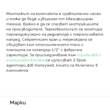
Монтажът на комплекта е сравнително лесен
и може да бъде извършен от квалифициран
техник. Важно е да се спазват инструкциите
на производителя.
Термовентилът
се монтира
перпендикулярно на радиатора с термоглавата
напред.
Секретният кран
и термокрана се
свързват към отоплителното тяло с
помощта на холендър 1/2” с фабрична
гарнитура. За присъединяване към
тръба ф16 с
алуминиева вложка
се използват 2 броя
адаптори ф16 Honeywell, които са включени в
комплекта.
Марки