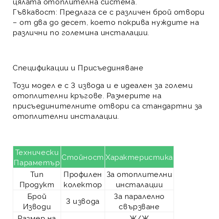
цялата отоплителна система
.
Гъвкавост:
Предлага се с различен брой отвори
– от два до десет, което покрива нуждите на
различни по големина инсталации.
Спецификации и Присъединяване
Този модел е с
3 извода
и е идеален за големи
отоплителни кръгове. Размерите на
присъединителните отвори са стандартни за
отоплителни инсталации.
Технически
Стойност
Характеристика
Параметър
Тип
Профилен
За отоплителни
Продукт
колектор
инсталации
Брой
За паралелно
3 извода
Изводи
свързване
Размер на
Ж/Ж