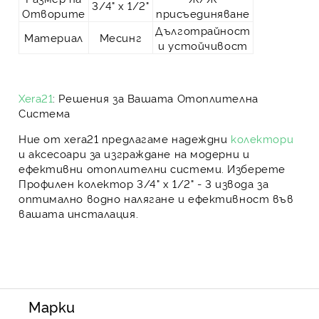
3/4" х 1/2"
Отворите
присъединяване
Дълготрайност
Материал
Месинг
и устойчивост
Xera21
: Решения за Вашата Отоплителна
Система
Ние от
xera21
предлагаме надеждни
колектори
и аксесоари за изграждане на модерни и
ефективни отоплителни системи
. Изберете
Профилен колектор 3/4" х 1/2" - 3 извода
за
оптимално водно налягане и ефективност
във
вашата инсталация.
Марки