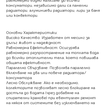
равномерно водно налягане
до всички
консуматори, независимо дали са
панелни
радиатори
,
алуминиеви радиатори
,
лири за баня
или
конвектори
.
Основни Характеристики:
Високо Качество:
Изработен от
месинг
за
дълъг живот и надеждност.
Равномерна Ефективност:
Осигурява
равномерно разпространение на топлата вода
до всички отоплителни тела, което повишава
общата ефективност.
Паралелно Свързване:
Позволява
паралелно
включване
на два или повече радиатора/
консуматора.
Лесно Обслужване:
Ако е необходимо,
колекторите позволяват
лесно блокиране на
достъпа до водата
(чрез добавяне на
спирателни кранове) при евентуален ремонт
на някоя от системите
без изключването на