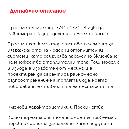
Детайлно описание
Профилен Колектор 3/4" х 1/2" - 3 Извода –
Равномерно Разпределение и Ефективност
Профилният колектор
е основен елемент за
изграждането на модерни
отоплителни
системи
, като осигурява
паралелно включване
на множество отоплителни тела. Този модел с
3 извода
е изработен от
месинг
и е
проектиран да гарантира
равномерно
разпространение на топлата вода
, което
повишава ефективността
на инсталацията.
Ключови Характеристики и Предимства
Колекторната система елиминира проблема с
неравномерното затопляне, като поддържа