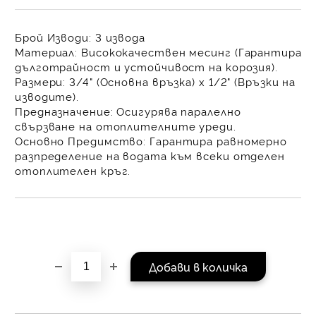
равни месечни вноски 
За покупки на стойнос
Брой Изводи:
3 извода
/ €1022.61
Материал:
Висококачествен
месинг
(Гарантира
дълготрайност и устойчивост на корозия).
Размери:
3/4" (Основна връзка) х 1/2" (Връзки на
изводите)
.
Предназначение:
Осигурява
паралелно
свързване
на отоплителните уреди.
Основно Предимство:
Гарантира
равномерно
разпределение на водата
към всеки отделен
отоплителен кръг.