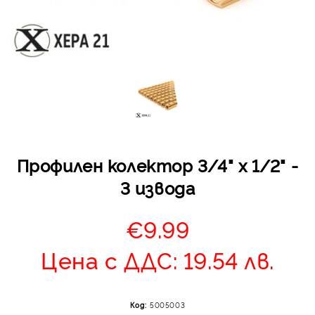
Отложено до 30 дни 
изпращане на поръчка
оскъпяване. За покупк
Профилен колектор 3/4" х 1/2" -
до 400 лв. / €204,52
3 извода
Плащане на 4 вноски.
от стойността на по
€9.99
момента с карта. Ос
се разделя на 3 равни
Цена с ДДС: 19.54 лв.
без оскъпяване. За пок
стойност до 1000 лв. 
Плащане на 6 вноски
Код:
5005003
на поръчката се разпр