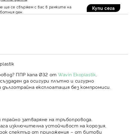
е ще се свържем с вас в рамките на
ботния ден.
lastik
ровод
?
ППР капа Ø32
от
Wavin Ekoplastik
,
е създаден да осигури
плътно и сигурно
 дълготрайна експлоатация без компромиси.
 трайно затваряне на тръбопровода
.
лага изключителна
устойчивост на корозия,
широк спектър от приложения – от битови