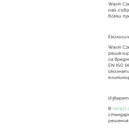
Wavin Cz
най-съв
всеки п
Екологи
Wavin C
рецикли
са вредн
EN ISO 1
околната
елимини
Избере
В
xera21
стандарт
решения