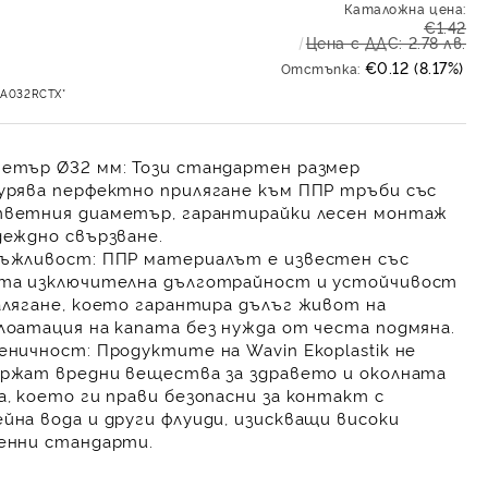
Каталожна цена:
€1.42
Цена с ДДС: 2.78 лв.
€0.12 (8.17%)
Отстъпка:
ZA032RCTX*
етър Ø32 мм:
Този стандартен размер
урява
перфектно прилягане
към ППР тръби със
ветния диаметър, гарантирайки лесен монтаж
деждно свързване
.
ъжливост:
ППР материалът е известен със
ята
изключителна дълготрайност
и устойчивост
алягане, което гарантира
дълъг живот на
лоатация
на капата без нужда от честа подмяна.
еничност:
Продуктите на Wavin Ekoplastik не
ржат вредни вещества за здравето и околната
а, което ги прави
безопасни за контакт с
йна вода
и други флуиди, изискващи високи
енни стандарти.