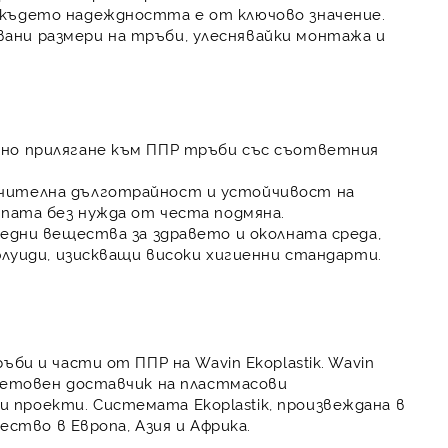
 където надеждността е от ключово значение.
ани размери на тръби, улеснявайки монтажа и
но прилягане
към ППР тръби със съответния
чителна дълготрайност
и устойчивост на
апата без нужда от честа подмяна.
едни вещества за здравето и околната среда,
флуиди, изискващи високи хигиенни стандарти.
ръби и части от ППР на
Wavin Ekoplastik
.
Wavin
етовен доставчик на пластмасови
ни проекти. Системата
Ekoplastik
, произвеждана в
чество
в Европа, Азия и Африка.