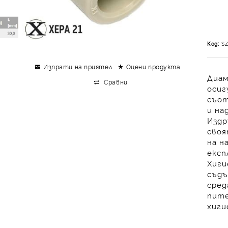
Код:
S
Изпрати на приятел
Оцени продукта
Диам
Сравни
осиг
съот
и
на
Издр
сво
на н
експ
Хиги
съдъ
сред
пите
хиги