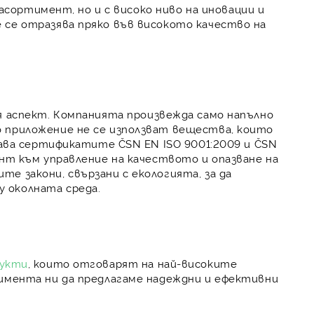
к асортимент, но и с
високо ниво на иновации и
 се отразява пряко във
високото качество на
я аспект
. Компанията произвежда само
напълно
о приложение
не се използват вещества, които
ежава сертификатите
ČSN EN ISO 9001:2009
и
ČSN
нт към управление на качеството и опазване на
е закони, свързани с екологията, за да
у околната среда
.
дукти
, които отговарят на най-високите
жимента ни да предлагаме
надеждни и ефективни