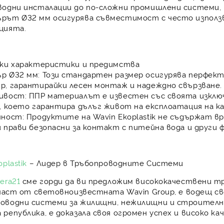
водни инсталации до по-сложни промишлени системи,
рът Ø32 мм осигурява съвместимост с често използв
цията.
ски характеристики и предимства
р Ø32 мм:
Този стандартен размер осигурява
перфект
р, гарантирайки лесен монтаж и
надеждно свързване
.
ивост:
ППР материалът е известен със своята
изклю
е, което гарантира
дълъг живот на експлоатация
на к
чност:
Продуктите на Wavin Ekoplastik не съдържат вр
и прави
безопасни за контакт с питейна вода
и други 
plastik
– Лидер в Тръбопроводните Системи
era21
сме горди да ви предложим висококачествени т
 част от световноизвестната
Wavin Group
, е
водещ св
оводни системи
за жилищни, нежилищни и строител
република, е доказала своя
огромен успех
и
високо ка