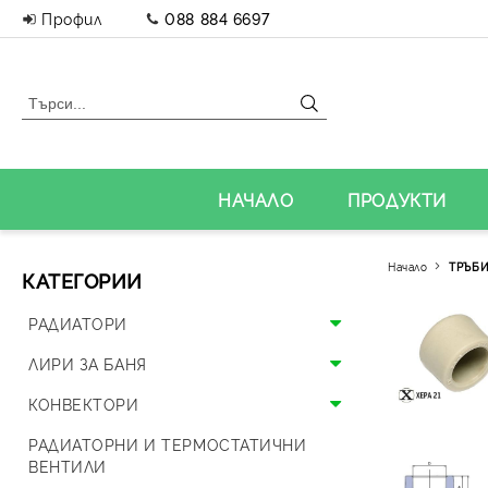
Профил
088 884 6697
НАЧАЛО
ПРОДУКТИ
Начало
ТРЪБИ
КАТЕГОРИИ
РАДИАТОРИ
Алуминиеви радиатори
ЛИРИ ЗА БАНЯ
Панелни радиатори
Алуминиеви лири
КОНВЕКТОРИ
Аксесоари за радиатори
Стоманени лири
Подови конвектори
РАДИАТОРНИ И ТЕРМОСТАТИЧНИ
ВЕНТИЛИ
Дизайнерски радиатори
Дизайнерски лири и вентили
Стенни конвектори