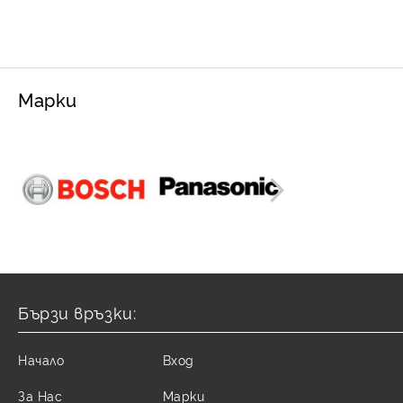
Марки
Бързи връзки:
Начало
Вход
За Нас
Марки