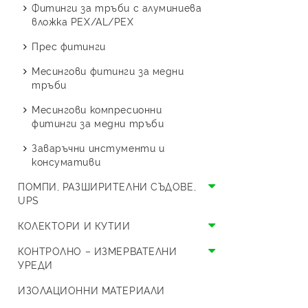
Стоящи с две серпентини
Буферни съдове
Термопомпи Austria Email
изолация
Фитинги за тръби с алуминиева
резба
Смукатели
Спирателни и шибърни
вложка PEX/AL/PEX
Термопомпи Crystal OPAL
Сферични кранове МЖ
кранове
Поцинковани фитинги
Прес фитинги
резба
Термопомпи Crystal ONYX
ВиК кранчета
Месингова водопроводна
Месингови фитинги за медни
Холендрови кранове
Термопомпи Thermolux
арматура
тръби
Специализирани кранове
Термопомпи LG
Смесители
Месингови компресионни
фитинги за медни тръби
Единичен сплит LG
Термопомпи HYUNDAI
Заваръчни инстументи и
Моноблок LG
Единичен сплит HYUNDAI
Термопомпи Bosch
консумативи
Моноблок HYUNDAI
ПОМПИ, РАЗШИРИТЕЛНИ СЪДОВЕ,
UPS
Циркулационни помпи и UPS
КОЛЕКТОРИ И КУТИИ
Разширителни съдове
Колектори
КОНТРОЛНО – ИЗМЕРВАТЕЛНИ
УРЕДИ
Разширителен съд за
Кутии
отворена система
Предпазни уреди
ИЗОЛАЦИОННИ МАТЕРИАЛИ