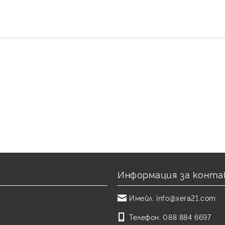
Информация за конта
Имейл:
info@xera21.com
Телефон:
088 884 6697