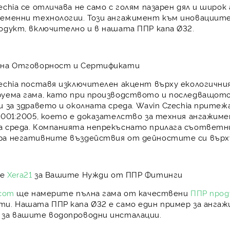
echia се отличава не само с голям пазарен дял и широ
ременни технологии
. Този ангажимент към иновациите
родукт
, включително и в нашата ППР капа Ø32.
чна Отговорност и Сертификати
zechia поставя изключителен акцент върху
екологични
руема гама
, като при производството и последващот
и за здравето и околната среда
. Wavin Czechia прит
4001:2005
, което е доказателство за техния ангажиме
 среда. Компанията непрекъснато прилага съответнит
ра негативните въздействия от дейностите си върх
те
Xera21
за Вашите Нужди от ППР Фитинги
.com
ще намерите пълна гама от
качествени
ППР про
и. Нашата ППР капа Ø32 е само един пример за анга
за вашите водопроводни инсталации.