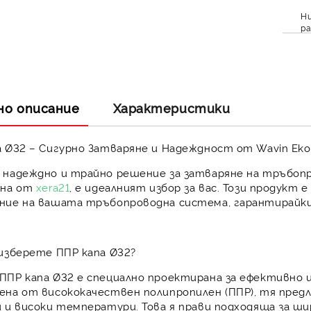
Ни
ра
но описание
Характеристики
 Ø32 – Сигурно Затваряне и Надеждност от Wavin Ekop
 надеждно и трайно решение за
затваряне на тръбоп
ана от
xera21
, е идеалният избор за вас. Този продукт 
ние
на вашата тръбопроводна система, гарантирайки
изберете ППР капа Ø32?
ППР капа Ø32 е специално проектирана за
ефективно и
ена от висококачествен
полипропилен (ППР)
, тя пред
и и високи температури
. Това я прави подходяща за 