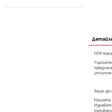
Разширителен съд за
Контролни уреди
затворена система
Детайл
ППР Капа
Търсите
предлаг
уплътне
Защо да 
Нашата 
Изработ
химикал