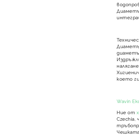
водопро
Диаметъ
интегра
Техниче
Диаметъ
диаметъ
Издръжл
наляган
Хигиени
което г
Wavin Eko
Ние от
x
Czechia
,
тръбопр
Чешката 