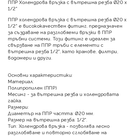
ППР Холендрова връзка с вътрешна резба Ø20 x
1/2”
ППР холендрова връзка с вътрешна резба Ø20 x
1/2”
е висококачествен фитинг, предназначен
за създаване на разглобяеми връзки в
ППР
тръбни системи. Този фитинг е идеален за
свързване на
ППР тръби
с елементи с
вътрешна резба 1/2”, като кранове, филтри,
водомери и други.
Основни характеристики:
Материал
:
Полипропилен (ППР)
Месинг - за вътрешна резба и холендровата
гайка.
Размери
:
Диаметър на
ППР
частта: Ø20 мм.
Размер на вътрешна резба: 1/2”.
Тип
:
Холендрова връзка
- позволява лесно
разглобяване и повторно сглобяване на