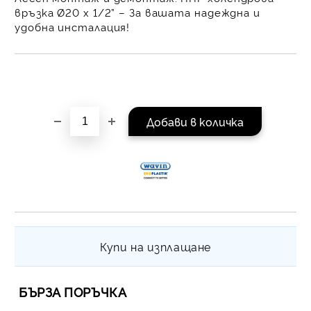
на поръчката се разпр
връзка Ø20 x 1/2” – За вашата надеждна и
равни месечни вноски 
удобна инсталация!
За покупки на стойнос
/ €1022.61
Купи на изплащане
БЪРЗА ПОРЪЧКА