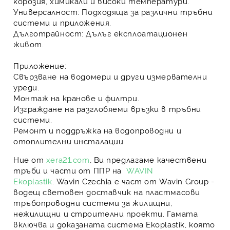
корозия, химикали и високи температури.
Универсалност
: Подходяща за различни тръбни
системи и приложения.
Дълготрайност
: Дълъг експлоатационен
живот.
Приложение:
Свързване на водомери и други измервателни
уреди.
Монтаж на кранове и филтри.
Изграждане на разглобяеми връзки в тръбни
системи.
Ремонт и поддръжка на водопроводни и
отоплителни инсталации.
Ние от
xera21.com
, Ви предлагаме
качествени
тръби и части от ППР на
WAVIN
Ekoplastik
.
Wavin Czechia
е част от
Wavin Group
-
водещ световен доставчик на пластмасови
тръбопроводни системи за жилищни,
нежилищни и строителни проекти. Гамата
включва и доказаната система
Ekoplastik
, която