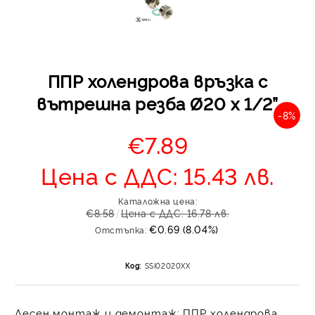
ППР холендрова връзка с
вътрешна резба Ø20 x 1/2”
-8%
€7.89
Отложено до 30 дни 
изпращане на поръчка
Цена с ДДС: 15.43 лв.
оскъпяване. За покупк
до 400 лв. / €204,52
Каталожна цена:
Плащане на 4 вноски.
€8.58
Цена с ДДС: 16.78 лв.
от стойността на по
€0.69 (8.04%)
Отстъпка:
момента с карта. Ос
се разделя на 3 равни
Код:
SSI02020XX
без оскъпяване. За пок
стойност до 1000 лв. 
Плащане на 6 вноски
Лесен монтаж и демонтаж: ППР холендрова