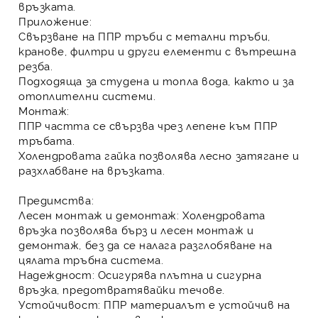
връзката.
Приложение
:
Свързване на
ППР тръби
с метални тръби,
кранове, филтри и други елементи с вътрешна
резба.
Подходяща за студена и топла вода, както и за
отоплителни системи.
Монтаж
:
ППР
частта се свързва чрез лепене към
ППР
тръбата
.
Холендровата гайка позволява лесно затягане и
разхлабване на връзката.
Предимства:
Лесен монтаж и демонтаж
:
Холендровата
връзка
позволява бърз и лесен монтаж и
демонтаж, без да се налага разглобяване на
цялата тръбна система.
Надеждност
: Осигурява плътна и сигурна
връзка, предотвратявайки течове.
Устойчивост
:
ППР материалът
е устойчив на