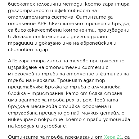
високотехнологични методи, което гарантира
дълготрайност и ефективност на
отоплителната система.
Фитингите за
отопление APE
, включително
тройната връзка
,
са висококачествени компоненти, произведени
в Италия от компания с дългогодишни
традиции и доказано име на европейския и
световен пазар.
APE
гарантира липса на течове при цялостно
изграждане на отоплителни системи с
многослойни тръби за отопление
и
фитинги за
тръби
на марката.
Тройният адаптор
представлява
връзка за тръба
с
алуминиева
вложка
– тристранна, като от всяка страна
има
адаптор за тръба pex-al-pex
.
Тройната
връзка
е месингова отливка, оформена и
стругована прецизно до най-малкия детайл, с
никелирано покритие, което я прави устойчива
на корозия и износване.
Фитингите за тръба
, предлагани от
Хера 21
, са