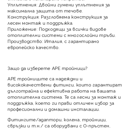
Уплътнения
: Двойни гумени уплътнения за
максимална защита от течове.
Конструкция
: Разглобяема конструкция за
лесен монтаж и поддръжка.
Приложение
: Подходящи за всички видове
отоплителни системи с многослойни тръби.
Производство
: Италия, с гарантирано
европейско качество.
Защо да изберете APE тройници?
APE тройниците
са надеждни и
висококачествени фитинги, които гарантират
дълготрайна и ефективна работа на вашата
отоплителна система. Те са лесни за монтаж и
поддръжка, което ги прави отличен избор за
професионални и домашни инсталации.
Фитингите/
адаптори
,
колена
,
тройници
,
свръзки
и т.н./ са оборудвани с О-пръстен,