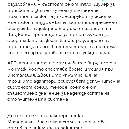
разглобяеми – състоят се от тяло, щуцер за
тръбата с двойно гумено уплътнение,
пръстен и гайка. Тази конструкция улеснява
монтажа и поддръжката, като същевременно
осигурява надеждност и дълготрайност на
връзките.
Тройниците за тръба
служат за
съединяване, разклоняване и редуциране на
тръбите за парно
в отоплителната система,
което ги прави универсални и функционални.
APE тройниците
се отличават с бърз и лесен
монтаж, което спестява време и усилия при
инсталация. Двойните уплътнения на
тройните адаптори
осигуряват допълнителна
сигурност срещу течове, което е от
съществено значение за надеждността на
отоплителната система.
Допълнителни характеристики:
Материали
: Висококачествена месингова
отливка с никелирано покритие.