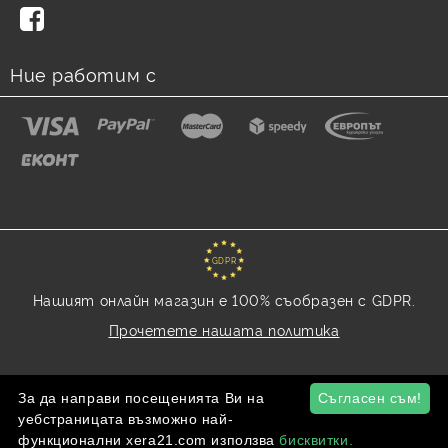
Ние работим с
GDPR
Нашият онлайн магазин е 100% съобразен с GDPR.
Прочетете нашата политика
Моите лични данни
За да направи посещенията Ви на
Съгласен съм!
уебстраницата възможно най-
функционални xera21.com използва
бисквитки.
Онлайн магазин от SELITON