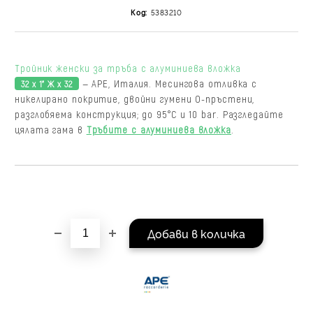
на поръчката се разпр
Код:
5383210
равни месечни вноски 
За покупки на стойнос
/ €1022.61
Тройник женски за тръба с алуминиева вложка
— APE, Италия. Месингова отливка с
32 х 1" Ж х 32
никелирано покритие, двойни гумени О-пръстени,
разглобяема конструкция; до 95°C и 10 bar. Разгледайте
цялата гама в
Тръбите с алуминиева вложка
.