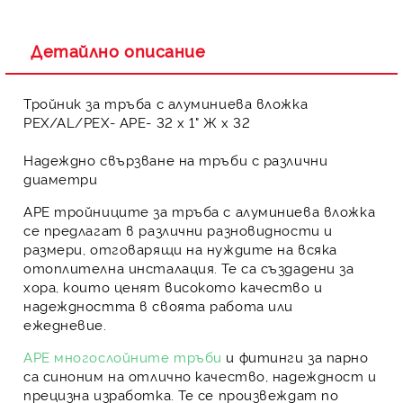
Детайлно описание
Тройник за тръба с алуминиева вложка
PЕX/AL/PЕX- APE- 32 х 1" Ж х 32
Надеждно свързване на тръби с различни
диаметри
APE тройниците
за тръба с алуминиева вложка
се предлагат в различни разновидности и
размери, отговарящи на нуждите на всяка
отоплителна инсталация. Те са създадени за
хора, които ценят високото качество и
надеждността в своята работа или
ежедневие.
APE многослойните тръби
и
фитинги за парно
са синоним на отлично качество, надеждност и
прецизна изработка. Те се произвеждат по