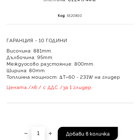
равни месечни вноски 
За покупки на стойнос
Код:
5520800
/ €1022.61
ГАРАНЦИЯ - 10 ГОДИНИ
Височина: 881mm.
Дълбочина: 95mm.
Междуосово разстояние: 800mm.
Ширина: 80mm.
Топлинна мощност: ΔT=60 - 231W на глидер
Цената /лв./ с ДДС /за 1 глидер