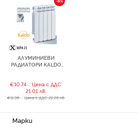
-6%
АЛУМИНИЕВИ
РАДИАТОРИ KALDO
H500
€10.74
Цена с ДДС:
21.01 лв.
€11.38
Цена с ДДС: 22.26 лв.
Марки