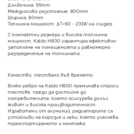
Дълбочина: 95mm.
Междуосово разстояние: 800mm.
Ширина: 80mm.
Топлинна мощност: ΔT=60 - 231W на глидер
С компактни размери и висока топлинна
мощност,
Kaldo H800
гарантира ефективно
затопляне на помещенията и равномерно
разпределение на топлината.
Качество, тествано във времето
Всяко ребро на
Kaldo H800
преминава строги
тестове, преди да достигне до
потребителите, което осигурява дълъг
живот и висока производителност.
Изработени от алуминий, радиаторите са
устойчиви на корозия и леки, което улеснява
транспортирането и монтажа.