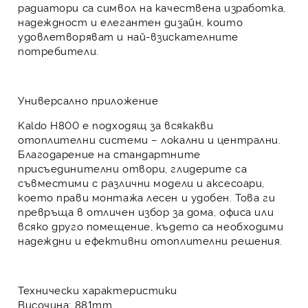
радиатори са символ на
качествена изработка,
надеждност и елегантен дизайн
, които
удовлетворяват и най-взискателните
потребители.
Универсално приложение
Kaldo H800
е подходящ за всякакви
отоплителни системи – локални и централни.
Благодарение на стандартните
присъединителни отвори, глидерите са
съвместими с различни модели и аксесоари,
което прави монтажа лесен и удобен. Това ги
превръща в отличен избор за дома, офиса или
всяко друго помещение, където са необходими
надеждни и ефективни отоплителни решения.
Технически характеристики
Височина: 881mm.