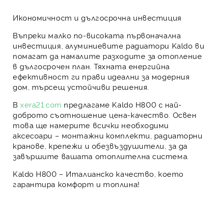
Икономичност и дългосрочна инвестиция
Въпреки малко по-високата първоначална
инвестиция,
алуминиевите радиатори Kaldo
ви
помагат да намалите разходите за отопление
в дългосрочен план. Тяхната енергийна
ефективност ги прави идеални за модерния
дом, търсещ устойчиви решения.
В
xera21.com
предлагаме
Kaldo H800
с най-
доброто съотношение
цена-качество
. Освен
това ще намерите всички необходими
аксесоари – монтажни комплекти, радиаторни
кранове, крепежи и обезвъздушители, за да
завършите вашата отоплителна система.
Kaldo H800 – Италианско качество, което
гарантира комфорт и топлина!