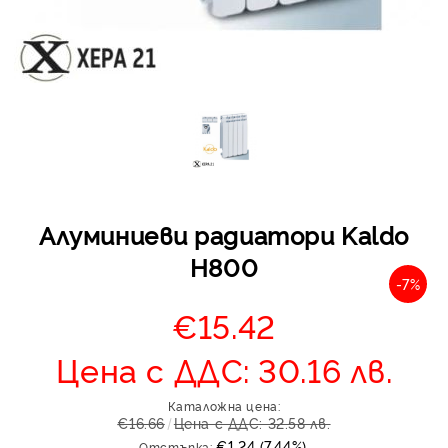
Отложено до 30 дни 
изпращане на поръчка
оскъпяване. За покупк
Алуминиеви радиатори Kaldo
до 400 лв. / €204,52
H800
Плащане на 4 вноски.
-7%
от стойността на по
€15.42
момента с карта. Ос
се разделя на 3 равни
Цена с ДДС: 30.16 лв.
без оскъпяване. За пок
стойност до 1000 лв. 
Каталожна цена:
Плащане на 6 вноски
€16.66
Цена с ДДС: 32.58 лв.
на поръчката се разпр
€1.24 (7.44%)
Отстъпка: